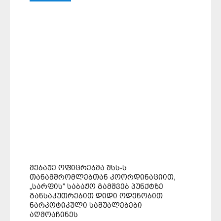
ᲛᲔᲑᲐᲟᲔ ᲝᲤᲘᲪᲠᲔᲑᲛᲐ ᲨᲡᲡ-Ს
ᲗᲐᲜᲐᲛᲨᲠᲝᲛᲚᲔᲑᲗᲐᲜ ᲙᲝᲝᲠᲓᲘᲜᲐᲪᲘᲘᲗ,
„ᲡᲐᲠᲤᲘᲡ” ᲡᲐᲑᲐᲟᲝ ᲒᲐᲛᲨᲕᲔᲑ ᲞᲣᲜᲥᲢᲖᲔ
ᲒᲐᲜᲡᲐᲙᲣᲗᲠᲔᲑᲘᲗ ᲓᲘᲓᲘ ᲝᲓᲔᲜᲝᲑᲘᲗ
ᲜᲐᲠᲙᲝᲢᲘᲙᲣᲚᲘ ᲡᲐᲨᲣᲐᲚᲔᲑᲔᲑᲘ
ᲐᲦᲛᲝᲐᲩᲘᲜᲔᲡ