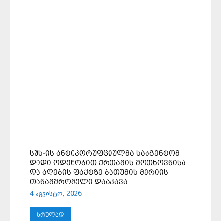
ᲡᲣᲡ-ᲘᲡ ᲐᲜᲢᲘᲙᲝᲠᲣᲤᲪᲘᲣᲚᲛᲐ ᲡᲐᲐᲒᲔᲜᲢᲝᲛ
ᲓᲘᲓᲘ ᲝᲓᲔᲜᲝᲑᲘᲗ ᲥᲠᲗᲐᲛᲘᲡ ᲛᲝᲗᲮᲝᲕᲜᲘᲡᲐ
ᲓᲐ ᲐᲦᲔᲑᲘᲡ ᲤᲐᲥᲢᲖᲔ ᲑᲐᲗᲣᲛᲘᲡ ᲛᲔᲠᲘᲘᲡ
ᲗᲐᲜᲐᲛᲨᲠᲝᲛᲔᲚᲘ ᲓᲐᲐᲙᲐᲕᲐ
4 აგვისტო, 2026
ᲡᲠᲣᲚᲐᲓ