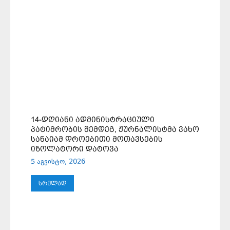
14-ᲓᲦᲘᲐᲜᲘ ᲐᲓᲛᲘᲜᲘᲡᲢᲠᲐᲪᲘᲣᲚᲘ
ᲞᲐᲢᲘᲛᲠᲝᲑᲘᲡ ᲨᲔᲛᲓᲔᲒ, ᲟᲣᲠᲜᲐᲚᲘᲡᲢᲛᲐ ᲕᲐᲮᲝ
ᲡᲐᲜᲐᲘᲐᲛ ᲓᲠᲝᲔᲑᲘᲗᲘ ᲛᲝᲗᲐᲕᲡᲔᲑᲘᲡ
ᲘᲖᲝᲚᲐᲢᲝᲠᲘ ᲓᲐᲢᲝᲕᲐ
5 აგვისტო, 2026
ᲡᲠᲣᲚᲐᲓ