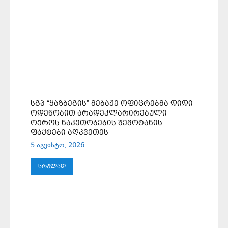
ᲡᲒᲞ “ᲧᲐᲖᲑᲔᲒᲘᲡ” ᲛᲔᲑᲐᲟᲔ ᲝᲤᲘᲪᲠᲔᲑᲛᲐ ᲓᲘᲓᲘ
ᲝᲓᲔᲜᲝᲑᲘᲗ ᲐᲠᲐᲓᲔᲙᲚᲐᲠᲘᲠᲔᲑᲣᲚᲘ
ᲝᲥᲠᲝᲡ ᲜᲐᲙᲔᲗᲝᲑᲔᲑᲘᲡ ᲨᲔᲛᲝᲢᲐᲜᲘᲡ
ᲤᲐᲥᲢᲔᲑᲘ ᲐᲦᲙᲕᲔᲗᲔᲡ
5 აგვისტო, 2026
ᲡᲠᲣᲚᲐᲓ