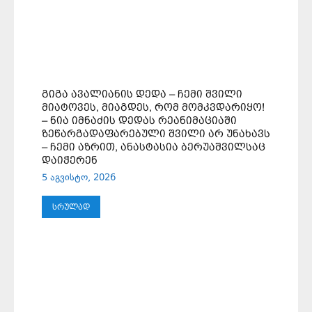
ᲒᲘᲒᲐ ᲐᲕᲐᲚᲘᲐᲜᲘᲡ ᲓᲔᲓᲐ – ᲩᲔᲛᲘ ᲨᲕᲘᲚᲘ
ᲛᲘᲐᲢᲝᲕᲔᲡ, ᲛᲘᲐᲒᲓᲔᲡ, ᲠᲝᲛ ᲛᲝᲛᲙᲕᲓᲐᲠᲘᲧᲝ!
– ᲜᲘᲐ ᲘᲛᲜᲐᲫᲘᲡ ᲓᲔᲓᲐᲡ ᲠᲔᲐᲜᲘᲛᲐᲪᲘᲐᲨᲘ
ᲖᲔᲬᲐᲠᲒᲐᲓᲐᲤᲐᲠᲔᲑᲣᲚᲘ ᲨᲕᲘᲚᲘ ᲐᲠ ᲣᲜᲐᲮᲐᲕᲡ
– ᲩᲔᲛᲘ ᲐᲖᲠᲘᲗ, ᲐᲜᲐᲡᲢᲐᲡᲘᲐ ᲑᲔᲠᲣᲐᲨᲕᲘᲚᲡᲐᲪ
ᲓᲐᲘᲭᲔᲠᲔᲜ
5 აგვისტო, 2026
ᲡᲠᲣᲚᲐᲓ