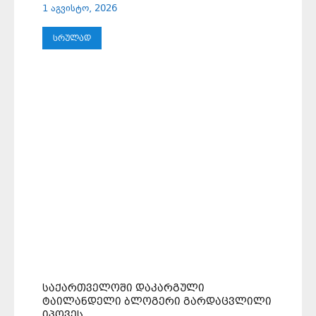
1 აგვისტო, 2026
ᲡᲠᲣᲚᲐᲓ
ᲡᲐᲥᲐᲠᲗᲕᲔᲚᲝᲨᲘ ᲓᲐᲙᲐᲠᲒᲣᲚᲘ
ᲢᲐᲘᲚᲐᲜᲓᲔᲚᲘ ᲑᲚᲝᲒᲔᲠᲘ ᲒᲐᲠᲓᲐᲪᲕᲚᲘᲚᲘ
ᲘᲞᲝᲕᲔᲡ