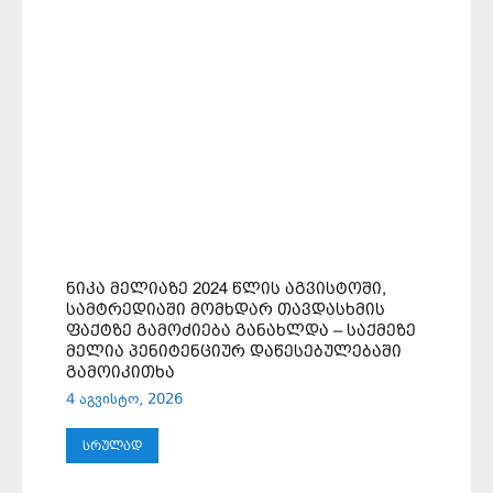
ᲜᲘᲙᲐ ᲛᲔᲚᲘᲐᲖᲔ 2024 ᲬᲚᲘᲡ ᲐᲒᲕᲘᲡᲢᲝᲨᲘ,
ᲡᲐᲛᲢᲠᲔᲓᲘᲐᲨᲘ ᲛᲝᲛᲮᲓᲐᲠ ᲗᲐᲕᲓᲐᲡᲮᲛᲘᲡ
ᲤᲐᲥᲢᲖᲔ ᲒᲐᲛᲝᲫᲘᲔᲑᲐ ᲒᲐᲜᲐᲮᲚᲓᲐ – ᲡᲐᲥᲛᲔᲖᲔ
ᲛᲔᲚᲘᲐ ᲞᲔᲜᲘᲢᲔᲜᲪᲘᲣᲠ ᲓᲐᲬᲔᲡᲔᲑᲣᲚᲔᲑᲐᲨᲘ
ᲒᲐᲛᲝᲘᲙᲘᲗᲮᲐ
4 აგვისტო, 2026
ᲡᲠᲣᲚᲐᲓ