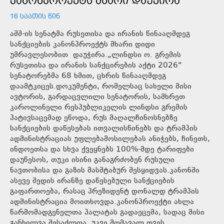
ᲙᲐᲜᲝᲜᲞᲠᲝᲔᲥᲢᲡ ᲛᲮᲐᲠᲘ ᲓᲐᲣᲭᲘᲠᲐ
16 ᲡᲐᲐᲗᲘᲡ ᲬᲘᲜ
აშშ-ის სენატმა რუსეთისა და ირანის წინააღმდეგ
სანქციების კანონპროექტს მხარი დიდი
უმრავლესობით დაუჭირა.„ლინდსი ო. გრემის
რუსეთისა და ირანის სანქცირების აქტი 2026“
სენატორებმა 68 ხმით, ცხრის წინააღმდეგ
დაამტკიცეს.დოკუმენტი, რომელსაც სახელი მისი
ავტორის, გარდაცვლილი სენატორის, სამხრეთ
კაროლინელი რესპუბლიკელის ლინდსი გრემის
პატივსაცემად ეწოდა, რუს მაღალჩინოსნებზე
სანქციების დაწესებას ითვალისწინებს და ტრამპის
ადმინისტრაციას უფლებამოსილებას ანიჭებს, ჩინეთს,
ინდოეთსა და სხვა ქვეყნებს 100%-მდე ტარიფები
დაუწესოს, თუკი ისინი განაგრძობენ რუსული
ნავთობისა და გაზის მასშტაბურ შესყიდვას.კანონში
ასევე შედის ირანზე დაწესებული სანქციების
გაფართოება, რასაც პრეზიდენტ დონალდ ტრამპის
ადმინისტრაცია მოითხოვდა.კანონპროექტი ახლა
წარმომადგენელთა პალატას გადაეცემა, სადაც მისი
განხილვა შესაძლოა, უკვე მომავალ თვეს