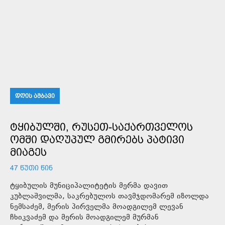
ᲓᲦᲘᲡ ᲐᲛᲑᲐᲕᲘ
ᲢᲧᲘᲑᲣᲚᲨᲘ, ᲠᲣᲡᲔᲗ-ᲡᲐᲥᲐᲠᲗᲕᲔᲚᲝᲡ
ᲝᲛᲨᲘ ᲓᲐᲦᲣᲞᲣᲚ ᲒᲛᲘᲠᲔᲑᲡ ᲞᲐᲢᲘᲕᲘ
ᲛᲘᲐᲒᲔᲡ
47 ᲬᲣᲗᲘ ᲬᲘᲜ
ტყიბულის მუნიციპალიტეტის მერმა დავით
კუბლაშვილმა, საკრებულოს თავმჯდომარემ იზოლდა
ნემსაძემ, მერის პირველმა მოადგილემ ლევან
ჩხიკვაძემ და მერის მოადგილემ მურმან