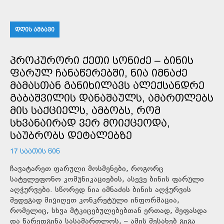
ᲓᲦᲘᲡ ᲐᲛᲑᲐᲕᲘ
ᲞᲠᲝᲙᲣᲠᲝᲠᲘ ᲥᲔᲗᲘ ᲡᲝᲜᲘᲫᲔ – ᲑᲘᲜᲘᲡ
ᲤᲐᲠᲣᲚ ᲩᲐᲜᲐᲬᲔᲠᲔᲑᲨᲘ, ᲜᲘᲐ ᲘᲛᲜᲐᲫᲔ
ᲛᲐᲛᲐᲡᲗᲐᲜ ᲒᲐᲜᲘᲮᲘᲚᲐᲕᲡ ᲐᲚᲔᲥᲡᲐᲜᲓᲠᲔ
ᲒᲐᲑᲐᲨᲕᲘᲚᲘᲡ ᲓᲐᲜᲐᲨᲐᲣᲚᲡ, ᲐᲛᲐᲠᲗᲚᲔᲑᲡ
ᲛᲘᲡ ᲡᲐᲥᲪᲘᲔᲚᲡ, ᲐᲛᲑᲝᲑᲡ, ᲠᲝᲛ
ᲡᲮᲕᲐᲜᲐᲘᲠᲐᲓ ᲕᲔᲠ ᲛᲝᲘᲥᲪᲔᲝᲓᲐ,
ᲡᲐᲣᲑᲠᲝᲑᲡ ᲓᲔᲢᲐᲚᲔᲑᲖᲔ
17 ᲡᲐᲐᲗᲘᲡ ᲬᲘᲜ
ჩავატარეთ ფარული მოსმენები, როგორც
სატელეფონო კომუნიკაციების, ასევე ბინის ფარული
აღჭურვები. სწორედ ნია იმნაძის ბინის აღჭურვის
შედეგად მივიღეთ კონკრეტული ინფორმაცია,
რომელიც, სხვა მტკიცებულებებთან ერთად, შეფასდა
და წარედგინა სასამართლოს, – ამის შესახებ გიგა