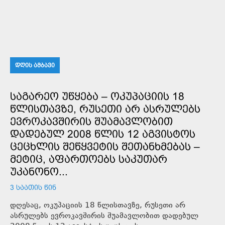
ᲓᲦᲘᲡ ᲐᲛᲑᲐᲕᲘ
ᲡᲐᲒᲐᲠᲔᲝ ᲣᲬᲧᲔᲑᲐ – ᲝᲙᲣᲞᲐᲪᲘᲘᲡ 18
ᲬᲚᲘᲡᲗᲐᲕᲖᲔ, ᲠᲣᲡᲔᲗᲘ ᲐᲠ ᲐᲡᲠᲣᲚᲔᲑᲡ
ᲔᲕᲠᲝᲙᲐᲕᲨᲘᲠᲘᲡ ᲨᲣᲐᲛᲐᲕᲚᲝᲑᲘᲗ
ᲓᲐᲓᲔᲑᲣᲚ 2008 ᲬᲚᲘᲡ 12 ᲐᲒᲕᲘᲡᲢᲝᲡ
ᲪᲔᲪᲮᲚᲘᲡ ᲨᲔᲬᲧᲕᲔᲢᲘᲡ ᲨᲔᲗᲐᲜᲮᲛᲔᲑᲐᲡ –
ᲛᲔᲢᲘᲪ, ᲐᲤᲐᲠᲗᲝᲔᲑᲡ ᲡᲐᲙᲣᲗᲐᲠ
ᲣᲙᲐᲜᲝᲜᲝ...
3 ᲡᲐᲐᲗᲘᲡ ᲬᲘᲜ
დღესაც, ოკუპაციის 18 წლისთავზე, რუსეთი არ
ასრულებს ევროკავშირის შუამავლობით დადებულ