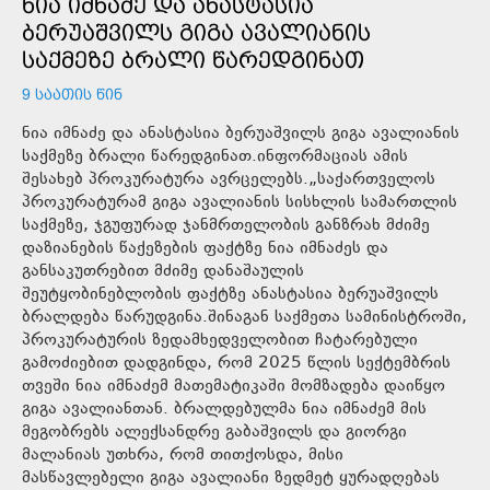
ᲜᲘᲐ ᲘᲛᲜᲐᲫᲔ ᲓᲐ ᲐᲜᲐᲡᲢᲐᲡᲘᲐ
ᲑᲔᲠᲣᲐᲨᲕᲘᲚᲡ ᲒᲘᲒᲐ ᲐᲕᲐᲚᲘᲐᲜᲘᲡ
ᲡᲐᲥᲛᲔᲖᲔ ᲑᲠᲐᲚᲘ ᲬᲐᲠᲔᲓᲒᲘᲜᲐᲗ
9 ᲡᲐᲐᲗᲘᲡ ᲬᲘᲜ
ნია იმნაძე და ანასტასია ბერუაშვილს გიგა ავალიანის
საქმეზე ბრალი წარედგინათ.ინფორმაციას ამის
შესახებ პროკურატურა ავრცელებს.„საქართველოს
პროკურატურამ გიგა ავალიანის სისხლის სამართლის
საქმეზე, ჯგუფურად ჯანმრთელობის განზრახ მძიმე
დაზიანების წაქეზების ფაქტზე ნია იმნაძეს და
განსაკუთრებით მძიმე დანაშაულის
შეუტყობინებლობის ფაქტზე ანასტასია ბერუაშვილს
ბრალდება წარუდგინა.შინაგან საქმეთა სამინისტროში,
პროკურატურის ზედამხედველობით ჩატარებული
გამოძიებით დადგინდა, რომ 2025 წლის სექტემბრის
თვეში ნია იმნაძემ მათემატიკაში მომზადება დაიწყო
გიგა ავალიანთან. ბრალდებულმა ნია იმნაძემ მის
მეგობრებს ალექსანდრე გაბაშვილს და გიორგი
მალანიას უთხრა, რომ თითქოსდა, მისი
მასწავლებელი გიგა ავალიანი ზედმეტ ყურადღებას