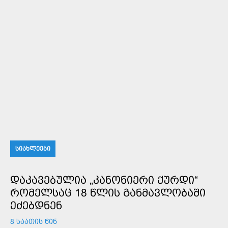
ᲡᲘᲐᲮᲚᲔᲔᲑᲘ
ᲓᲐᲙᲐᲕᲔᲑᲣᲚᲘᲐ „ᲙᲐᲜᲝᲜᲘᲔᲠᲘ ᲥᲣᲠᲓᲘ“
ᲠᲝᲛᲔᲚᲡᲐᲪ 18 ᲬᲚᲘᲡ ᲒᲐᲜᲛᲐᲕᲚᲝᲑᲐᲨᲘ
ᲔᲫᲔᲑᲓᲜᲔᲜ
8 ᲡᲐᲐᲗᲘᲡ ᲬᲘᲜ