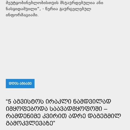
შეუტყობინებლობისთვის მსჯავრდებულია ანი
ნასყიდაშვილი“, - წერია გავრცელებულ
ინფორმაციაში.
ᲓᲦᲘᲡ ᲐᲛᲑᲐᲕᲘ
“5 ᲐᲒᲕᲘᲡᲢᲝᲡ ᲘᲠᲐᲙᲚᲘ ᲜᲐᲛᲓᲕᲘᲚᲐᲓ
ᲘᲛᲧᲝᲤᲔᲑᲝᲓᲐ ᲡᲐᲐᲕᲐᲓᲛᲧᲝᲤᲝᲨᲘ –
ᲠᲐᲛᲓᲔᲜᲘᲛᲔ ᲙᲕᲘᲠᲘᲗ ᲐᲓᲠᲔ ᲓᲐᲒᲔᲒᲛᲘᲚ
ᲒᲐᲛᲝᲙᲕᲚᲔᲕᲐᲖᲔ”