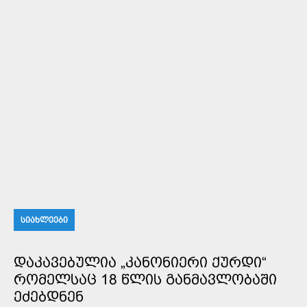
ᲡᲘᲐᲮᲚᲔᲔᲑᲘ
ᲓᲐᲙᲐᲕᲔᲑᲣᲚᲘᲐ „ᲙᲐᲜᲝᲜᲘᲔᲠᲘ ᲥᲣᲠᲓᲘ“
ᲠᲝᲛᲔᲚᲡᲐᲪ 18 ᲬᲚᲘᲡ ᲒᲐᲜᲛᲐᲕᲚᲝᲑᲐᲨᲘ
ᲔᲫᲔᲑᲓᲜᲔᲜ