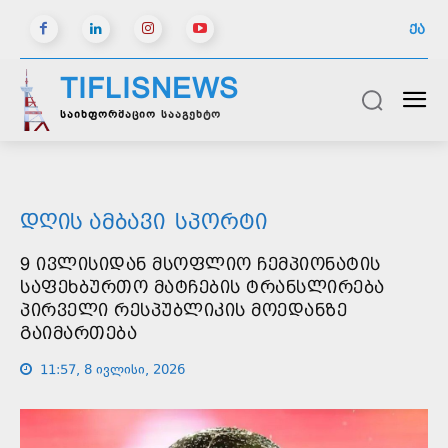
ᲥᲐ
TIFLISNEWS
საინფორმაციო სააგენტო
ᲓᲦᲘᲡ ᲐᲛᲑᲐᲕᲘ
ᲡᲞᲝᲠᲢᲘ
9 ᲘᲕᲚᲘᲡᲘᲓᲐᲜ ᲛᲡᲝᲤᲚᲘᲝ ᲩᲔᲛᲞᲘᲝᲜᲐᲢᲘᲡ
ᲡᲐᲤᲔᲮᲑᲣᲠᲗᲝ ᲛᲐᲢᲩᲔᲑᲘᲡ ᲢᲠᲐᲜᲡᲚᲘᲠᲔᲑᲐ
ᲞᲘᲠᲕᲔᲚᲘ ᲠᲔᲡᲞᲣᲑᲚᲘᲙᲘᲡ ᲛᲝᲔᲓᲐᲜᲖᲔ
ᲒᲐᲘᲛᲐᲠᲗᲔᲑᲐ
11:57, 8 ივლისი, 2026