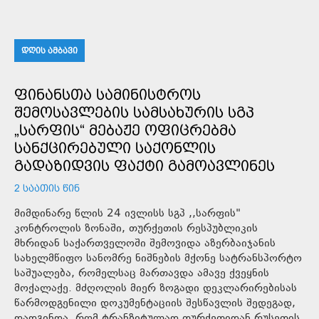
ᲓᲦᲘᲡ ᲐᲛᲑᲐᲕᲘ
ᲤᲘᲜᲐᲜᲡᲗᲐ ᲡᲐᲛᲘᲜᲘᲡᲢᲠᲝᲡ
ᲨᲔᲛᲝᲡᲐᲕᲚᲔᲑᲘᲡ ᲡᲐᲛᲡᲐᲮᲣᲠᲘᲡ ᲡᲒᲞ
„ᲡᲐᲠᲤᲘᲡ“ ᲛᲔᲑᲐᲟᲔ ᲝᲤᲘᲪᲠᲔᲑᲛᲐ
ᲡᲐᲜᲥᲪᲘᲠᲔᲑᲣᲚᲘ ᲡᲐᲥᲝᲜᲚᲘᲡ
ᲒᲐᲓᲐᲖᲘᲓᲕᲘᲡ ᲤᲐᲥᲢᲘ ᲒᲐᲛᲝᲐᲕᲚᲘᲜᲔᲡ
2 ᲡᲐᲐᲗᲘᲡ ᲬᲘᲜ
მიმდინარე წლის 24 ივლისს სგპ ,,სარფის"
კონტროლის ზონაში, თურქეთის რესპუბლიკის
მხრიდან საქართველოში შემოვიდა აზერბაიჯანის
სახელმწიფო სანომრე ნიშნების მქონე სატრანსპორტო
საშუალება, რომელსაც მართავდა ამავე ქვეყნის
მოქალაქე. მძღოლის მიერ ზოგადი დეკლარირებისას
წარმოდგენილი დოკუმენტაციის შესწავლის შედეგად,
დადგინდა, რომ ტრანზიტულად თურქეთიდან რუსეთის