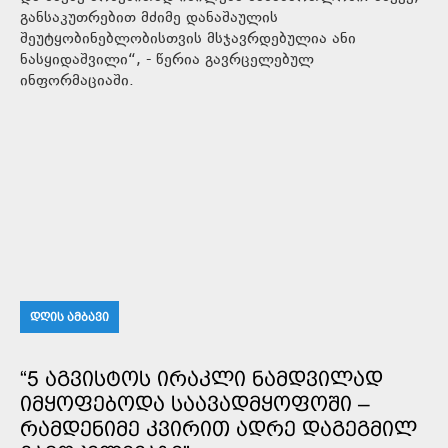
განსაკუთრებით მძიმე დანაშაულის
შეუტყობინებლობისთვის მსჯავრდებულია ანი
ნასყიდაშვილი“, - წერია გავრცელებულ
ინფორმაციაში.
ᲓᲦᲘᲡ ᲐᲛᲑᲐᲕᲘ
“5 ᲐᲒᲕᲘᲡᲢᲝᲡ ᲘᲠᲐᲙᲚᲘ ᲜᲐᲛᲓᲕᲘᲚᲐᲓ
ᲘᲛᲧᲝᲤᲔᲑᲝᲓᲐ ᲡᲐᲐᲕᲐᲓᲛᲧᲝᲤᲝᲨᲘ –
ᲠᲐᲛᲓᲔᲜᲘᲛᲔ ᲙᲕᲘᲠᲘᲗ ᲐᲓᲠᲔ ᲓᲐᲒᲔᲒᲛᲘᲚ