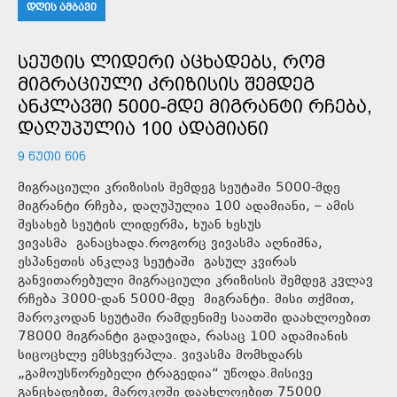
ᲓᲦᲘᲡ ᲐᲛᲑᲐᲕᲘ
ᲡᲔᲣᲢᲘᲡ ᲚᲘᲓᲔᲠᲘ ᲐᲪᲮᲐᲓᲔᲑᲡ, ᲠᲝᲛ
ᲛᲘᲒᲠᲐᲪᲘᲣᲚᲘ ᲙᲠᲘᲖᲘᲡᲘᲡ ᲨᲔᲛᲓᲔᲒ
ᲐᲜᲙᲚᲐᲕᲨᲘ 5000-ᲛᲓᲔ ᲛᲘᲒᲠᲐᲜᲢᲘ ᲠᲩᲔᲑᲐ,
ᲓᲐᲦᲣᲞᲣᲚᲘᲐ 100 ᲐᲓᲐᲛᲘᲐᲜᲘ
9 ᲬᲣᲗᲘ ᲬᲘᲜ
მიგრაციული კრიზისის შემდეგ სეუტაში 5000-მდე
მიგრანტი რჩება, დაღუპულია 100 ადამიანი, – ამის
შესახებ სეუტის ლიდერმა, ხუან ხესუს
ვივასმა განაცხადა.როგორც ვივასმა აღნიშნა,
ესპანეთის ანკლავ სეუტაში გასულ კვირას
განვითარებული მიგრაციული კრიზისის შემდეგ კვლავ
რჩება 3000-დან 5000-მდე მიგრანტი. მისი თქმით,
მაროკოდან სეუტაში რამდენიმე საათში დაახლოებით
78000 მიგრანტი გადავიდა, რასაც 100 ადამიანის
სიცოცხლე ემსხვერპლა. ვივასმა მომხდარს
„გამოუსწორებელი ტრაგედია“ უწოდა.მისივე
განცხადებით, მაროკოში დაახლოებით 75000