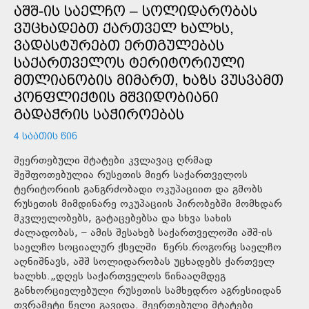
ᲐᲨᲨ-ᲘᲡ ᲡᲐᲔᲚᲩᲝ – ᲡᲝᲚᲘᲓᲐᲠᲝᲑᲐᲡ
ᲕᲣᲪᲮᲐᲓᲔᲑᲗ ᲥᲐᲠᲗᲕᲔᲚ ᲮᲐᲚᲮᲡ,
ᲕᲐᲓᲐᲡᲢᲣᲠᲔᲑᲗ ᲔᲠᲗᲒᲣᲚᲔᲑᲐᲡ
ᲡᲐᲥᲐᲠᲗᲕᲔᲚᲝᲡ ᲢᲔᲠᲘᲢᲝᲠᲘᲣᲚᲘ
ᲛᲗᲚᲘᲐᲜᲝᲑᲘᲡ ᲛᲘᲛᲐᲠᲗ, ᲮᲐᲖᲡ ᲕᲣᲡᲕᲐᲛᲗ
ᲙᲝᲜᲤᲚᲘᲥᲢᲘᲡ ᲛᲨᲕᲘᲓᲝᲑᲘᲐᲜᲘ
ᲒᲐᲓᲐᲭᲠᲘᲡ ᲡᲐᲭᲘᲠᲝᲔᲑᲐᲡ
4 ᲡᲐᲐᲗᲘᲡ ᲬᲘᲜ
შეერთებული შტატები კვლავაც ღრმად
შეშფოთებულია რუსეთის მიერ საქართველოს
ტერიტორიის განგრძობადი ოკუპაციით და გმობს
რუსეთის მიმდინარე ოკუპაციის პირობებში მომხდარ
მკვლელობებს, გატაცებებსა და სხვა სახის
ძალადობას, – ამის შესახებ საქართველოში აშშ-ის
საელჩო სოციალურ ქსელში წერს.როგორც საელჩო
აღნიშნავს, აშშ სოლიდარობას უცხადებს ქართველ
ხალხს.„დღეს საქართველოს წინააღმდეგ
განხორციელებული რუსეთის სამხედრო აგრესიიდან
თვრამეტი წელი გავიდა. შეერთებული შტატები