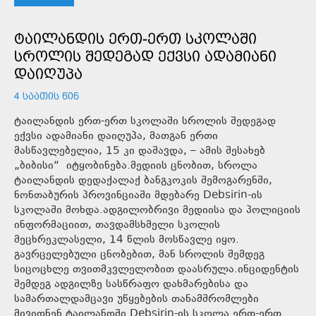
ᲢᲐᲘᲚᲐᲜᲓᲘᲡ ᲔᲠᲗ-ᲔᲠᲗ ᲡᲙᲝᲚᲐᲨᲘ
ᲡᲠᲝᲚᲘᲡ ᲨᲔᲓᲔᲒᲐᲓ ᲔᲥᲕᲡᲘ ᲐᲓᲐᲛᲘᲐᲜᲘ
ᲓᲐᲘᲦᲣᲞᲐ
4 ᲡᲐᲐᲗᲘᲡ ᲬᲘᲜ
ტაილანდის ერთ-ერთ სკოლაში სროლის შედეგად
ექვსი ადამიანი დაიღუპა, მათგან ერთი
მასწავლებელია, 15 კი დაშავდა, – ამის შესახებ
„ბიბისი“ იტყობინება.მედიის ცნობით, სროლა
ტაილანდის დედაქალაქ ბანგკოკის შემოგარენში,
ნონთაბურის პროვინციაში მდებარე Debsirin-ის
სკოლაში მოხდა.ადგილობრივი მედიისა და პოლიციის
ინფორმაციით, თავდამსხმელი სკოლის
მეცხრეკლასელი, 14 წლის მოსწავლე იყო.
გავრცელებული ცნობებით, მან სროლის შემდეგ
სიცოცხლე თვითმკვლელობით დაასრულა.ინციდენტის
შემდეგ ადგილზე სასწრაფო დახმარებისა და
სამართალდამცავი უწყებების თანამშრომლები
მივიდნენ.ტაილანდში Debsirin-ის სკოლა ერთ-ერთ