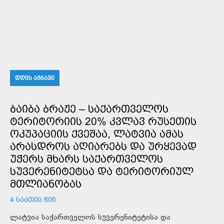
ᲓᲦᲘᲡ ᲐᲛᲑᲐᲕᲘ
ᲑᲐᲘᲑᲐ ᲑᲠᲐᲟᲔ – ᲡᲐᲥᲐᲠᲗᲕᲔᲚᲝᲡ
ᲢᲔᲠᲘᲢᲝᲠᲘᲘᲡ 20% ᲙᲕᲚᲐᲕ ᲠᲣᲡᲔᲗᲘᲡ
ᲝᲙᲣᲞᲐᲪᲘᲘᲡ ᲥᲕᲔᲨᲐᲐ, ᲚᲐᲢᲕᲘᲐ ᲐᲛᲐᲡ
ᲐᲠᲐᲡᲓᲠᲝᲡ ᲐᲦᲘᲐᲠᲔᲑᲡ ᲓᲐ ᲣᲠᲧᲔᲕᲐᲓ
ᲣᲭᲔᲠᲡ ᲛᲮᲐᲠᲡ ᲡᲐᲥᲐᲠᲗᲕᲔᲚᲝᲡ
ᲡᲣᲕᲔᲠᲔᲜᲘᲢᲔᲢᲡᲐ ᲓᲐ ᲢᲔᲠᲘᲢᲝᲠᲘᲣᲚ
ᲛᲗᲚᲘᲐᲜᲝᲑᲐᲡ
4 ᲡᲐᲐᲗᲘᲡ ᲬᲘᲜ
ლატვია საქართველოს სუვერენიტეტისა და