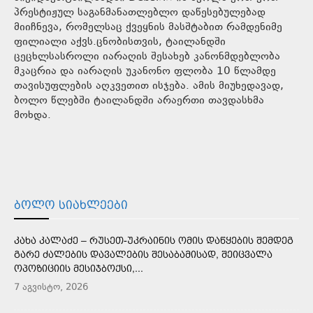
პრესტიჟულ საგანმანათლებლო დაწესებულებად
მიიჩნევა, რომელსაც ქვეყნის მასშტაბით რამდენიმე
ფილიალი აქვს.ცნობისთვის, ტაილანდში
ცეცხლსასროლი იარაღის შესახებ კანონმდებლობა
მკაცრია და იარაღის უკანონო ფლობა 10 წლამდე
თავისუფლების აღკვეთით ისჯება. ამის მიუხედავად,
ბოლო წლებში ტაილანდში არაერთი თავდასხმა
მოხდა.
ᲑᲝᲚᲝ ᲡᲘᲐᲮᲚᲔᲔᲑᲘ
ᲙᲐᲮᲐ ᲙᲐᲚᲐᲫᲔ – ᲠᲣᲡᲔᲗ-ᲣᲙᲠᲐᲘᲜᲘᲡ ᲝᲛᲘᲡ ᲓᲐᲬᲧᲔᲑᲘᲡ ᲨᲔᲛᲓᲔᲒ
ᲒᲐᲠᲔ ᲫᲐᲚᲔᲑᲘᲡ ᲓᲐᲕᲐᲚᲔᲑᲘᲡ ᲨᲔᲡᲐᲑᲐᲛᲘᲡᲐᲓ, ᲨᲔᲘᲪᲕᲐᲚᲐ
ᲝᲞᲝᲖᲘᲪᲘᲘᲡ ᲛᲔᲡᲘᲯᲑᲝᲥᲡᲘ,...
7 აგვისტო, 2026