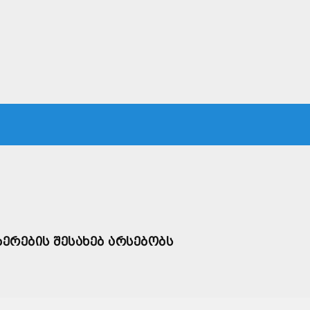
ᲙᲐ
ᲡᲐᲛᲐᲠᲗᲐᲚᲘ
ᲔᲙᲝᲜᲝᲛᲘᲙᲐ
ᲗᲐᲕᲓᲐᲪᲕᲐ
ᲛᲡᲝᲤᲚᲘᲝ
ᲔᲠᲔᲑᲘᲡ ᲨᲔᲡᲐᲮᲔᲑ ᲐᲠᲡᲔᲑᲝᲑᲡ