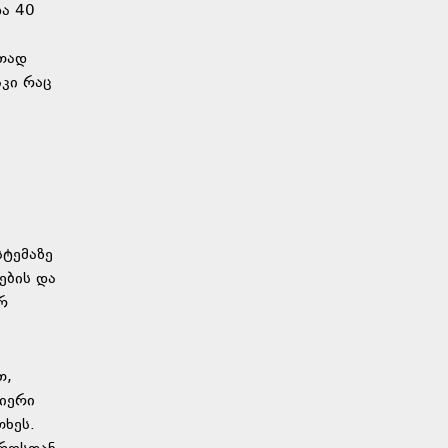
და 40
ითად
აკი რაც
სტემაზე
ების და
რ
თ,
იერი
თხეს.