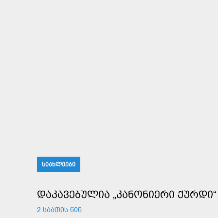
ᲡᲘᲐᲮᲚᲔᲔᲑᲘ
ᲓᲐᲙᲐᲕᲔᲑᲣᲚᲘᲐ „ᲙᲐᲜᲝᲜᲘᲔᲠᲘ ᲥᲣᲠᲓᲘ“
2 ᲡᲐᲐᲗᲘᲡ ᲬᲘᲜ