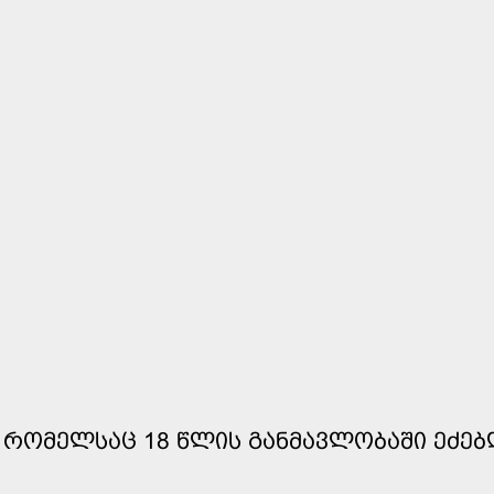
 ᲠᲝᲛᲔᲚᲡᲐᲪ 18 ᲬᲚᲘᲡ ᲒᲐᲜᲛᲐᲕᲚᲝᲑᲐᲨᲘ ᲔᲫᲔᲑ