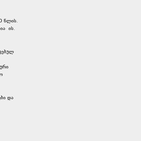
0 წლის.
ია ის.
ვებულ
კური
რო
ები და