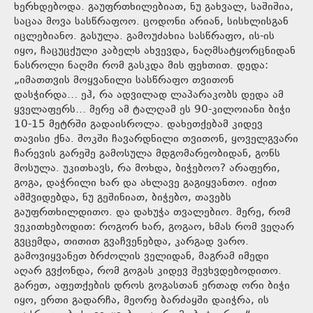
ხერხდებოდა. გაუფრთხილებიათ, ნუ გახვალ, საშიშია,
საცაა მოვა სასწრაფოო. ცოდონი არიან, სისხლისგან
იცლებიანო. გასულა. გამოუძახია სასწრაფო, ის-ის
იყო, ჩაცუცქული კაბელს ახვევდა, ნაღმსატყორცნიდან
ნასროლი ნაღმი რომ გასკდა მის ფეხთით. დედა:
„იმათთვის მოყვანილი სასწრაფო თვითონ
დასჭირდა… ეჰ, რა ადვილად ლაპარაკობს დედა ამ
ყველაფერს… მერე ამ ტალღამ ეს 90-კილოიანი ბიჭი
10-15 მეტრში გადაისროლა. დახეთქებამ კიდევ
თავისი ქნა. შოკში ჩავარდნილი თვითონ, ყოველგვარი
ჩარევის გარეშე გამოსულა მდგომარეობიდან, გონს
მოსულა. უკითხავს, რა მოხდა, ბიჭებოო? არაფერი,
გოგა, დაჭრილი ხარ და ახლავე გაგიყვანთო. იქით
ამშვიდებდა, ნუ გეშინიათ, ბიჭებო, თავებს
გაუფრთხილდითო. და დახუჭა თვალებიო. მერე, რომ
ვეკითხებოდით: როგორ ხარ, გოგაო, ხმას რომ ვეღარ
გვცემდა, თითით გვაჩვენებდა, კარგად ვარო.
გამოვიყვანეთ ბრძოლის ველიდან, მაგრამ იმედი
აღარ გვქონდა, რომ გოგას კიდევ შევხვდებოდითო.
გარეთ, აფეთქების დროს გოგასთან ერთად ორი ბიჭი
იყო, ერთი გადარჩა, მეორე ბარძაყში დაიჭრა, ის