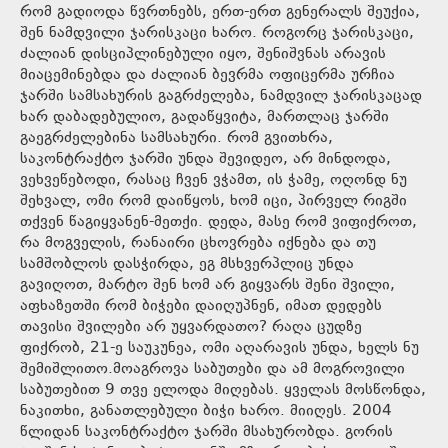
რომ გადიოდა წვრთნებს, ერთ-ერთ გენერალს შეუქია,
შენ ნამდვილი ჯარისკაცი ხარო. როგორც ჯარისკაცი,
ძალიან დისციპლინებული იყო, შენიშვნას არავის
მიაცემინებდა და ძალიან ბევრმა ოფიცერმა ურჩია
ჯარში სამსახურის გაგრძელება, ნამდვილ ჯარისკაცად
ხარ დაბადებულიო, გადაწყვიტა, მართლაც ჯარში
გაეგრძელებინა სამსახური. რომ გვითხრა,
საკონტრაქტო ჯარში უნდა შევიდეო, არ მინდოდა,
ვეხვეწებოდი, რასაც ჩვენ ვჭამთ, ის ჭამე, ოღონდ ნუ
შეხვალ, ომი რომ დაიწყოს, ხომ იცი, პირველ რიგში
თქვენ წაგიყვანენ-მეთქი. დედა, მასე რომ ვიფიქროთ,
რა მოგველის, რანაირი ცხოვრება იქნება და თუ
სამშობლოს დასჭირდა, ეგ მსხვერპლიც უნდა
გავიღოთ, მარტო შენ ხომ არ გიყვარს შენი შვილი,
აფხაზეთში რომ ბიჭები დაიღუპნენ, იმათ დედებს
თავისი შვილები არ უყვარდათო? რაღა ცუდზე
ფიქრობ, 21-ე საუკუნეა, ომი აღარავის უნდა, ხელს ნუ
შემიშლითო.მოაგროვა საბუთები და ამ მოგროვილი
საბუთებით 9 თვე ელოდა მიღებას. ყველას მოსწონდა,
ნაკითხი, განათლებული ბიჭი ხარო. მიიღეს. 2004
წლიდან საკონტრაქტო ჯარში მსახურობდა. გორის