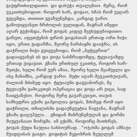
გაუფრთხილდითო. და დახუჭა თვალებიო. მერე, რომ
ვეკითხებოდით: როგორ ხარ, გოგაო, ხმას რომ ვეღარ
გვცემდა, თითით გვაჩვენებდა, კარგად ვარო.
გამოვიყვანეთ ბრძოლის ველიდან, მაგრამ იმედი
აღარ გვქონდა, რომ გოგას კიდევ შევხვდებოდითო.
გარეთ, აფეთქების დროს გოგასთან ერთად ორი ბიჭი
იყო, ერთი გადარჩა, მეორე ბარძაყში დაიჭრა, ის
დაჭრილი ბიჭი გვიყვებოდა, რომ „ბეტეერით“
გადაიყვანეს ის და გოგა სასწრაფომდე, ტყვიავამდე
ერთად ვიყავით. გზაში ერთხელ ვკითხე, როგორ ხარ-
მეთქი, ხელი რომ ვერ აწია, მეორე ხელი შეაშველა და
ისე მანიშნა, კარგად ვარო. მეტი აღარ შევკითხვივარ,
ძალიან მძიმედ იყო. ტყვიავში დაგვაშორეს, მე
ტყვიავში გამიკეთეს ოპერაცია და გოგა არ ვიცი, სად
წაიყვანესო. როგორც მერე გავარკვიეთ, თავის
სამხედრო ექიმი გაჰყოლია გოგას, მძიმედ რომ იყო
დაჭრილი, თბილისში გადაუწყვეტია წაყვანა, მაგრამ
გზაში დაღუპულა… გზიდან მიბრუნებულან და გორში
მიუყვანიათ მორგში. იმ ექიმს, როგორც მითხრეს,
გოგას ქუდი წაუღია სახსოვრად…“ოჯახმა გოგას ამბავი
შუადღისას გაიგო. გოგიტას მეგობრის მეუღლემ