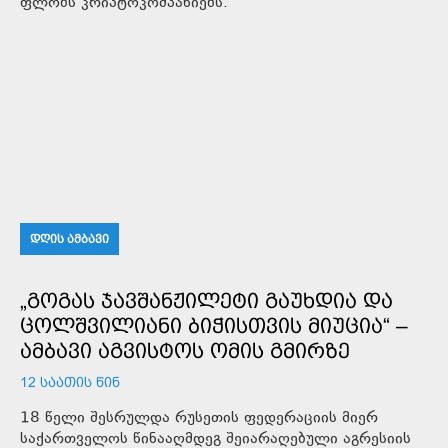
ფლობს კრიპტოკომპანიებს.
ᲓᲦᲘᲡ ᲐᲛᲑᲐᲕᲘ
„ᲒᲝᲒᲐᲡ ᲯᲐᲕᲨᲐᲜᲟᲘᲚᲔᲢᲘ ᲒᲐᲣᲮᲓᲘᲐ ᲓᲐ
ᲪᲝᲚᲨᲕᲘᲚᲘᲐᲜᲘ ᲑᲘᲭᲘᲡᲗᲕᲘᲡ ᲛᲘᲣᲪᲘᲐ“ –
ᲐᲛᲑᲐᲕᲘ ᲐᲒᲕᲘᲡᲢᲝᲡ ᲝᲛᲘᲡ ᲒᲛᲘᲠᲖᲔ
12 ᲡᲐᲐᲗᲘᲡ ᲬᲘᲜ
18 წელი შესრულდა რუსეთის ფედერაციის მიერ
საქართველოს წინააღმდეგ შეიარაღებული აგრესიის