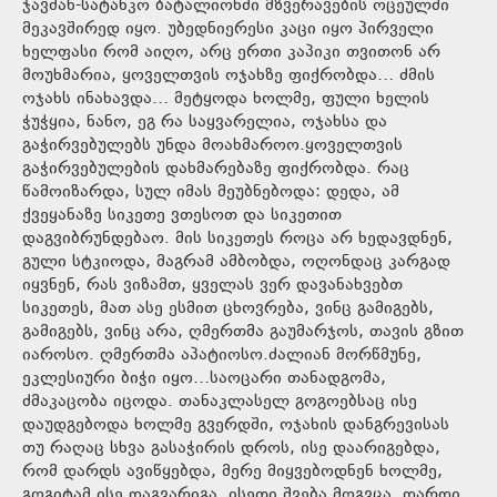
ჯავშან-სატანკო ბატალიონში მზვერავების ოცეულში
მეკავშირედ იყო. უბედნიერესი კაცი იყო პირველი
ხელფასი რომ აიღო, არც ერთი კაპიკი თვითონ არ
მოუხმარია, ყოველთვის ოჯახზე ფიქრობდა… ძმის
ოჯახს ინახავდა… მეტყოდა ხოლმე, ფული ხელის
ჭუჭყია, ნანო, ეგ რა საყვარელია, ოჯახსა და
გაჭირვებულებს უნდა მოახმაროო.ყოველთვის
გაჭირვებულების დახმარებაზე ფიქრობდა. რაც
წამოიზარდა, სულ იმას მეუბნებოდა: დედა, ამ
ქვეყანაზე სიკეთე ვთესოთ და სიკეთით
დაგვიბრუნდებაო. მის სიკეთეს როცა არ ხედავდნენ,
გული სტკიოდა, მაგრამ ამბობდა, ოღონდაც კარგად
იყვნენ, რას ვიზამთ, ყველას ვერ დავანახვებთ
სიკეთეს, მათ ასე ესმით ცხოვრება, ვინც გამიგებს,
გამიგებს, ვინც არა, ღმერთმა გაუმარჯოს, თავის გზით
იაროსო. ღმერთმა აპატიოსო.ძალიან მორწმუნე,
ეკლესიური ბიჭი იყო…საოცარი თანადგომა,
ძმაკაცობა იცოდა. თანაკლასელ გოგოებსაც ისე
დაუდგებოდა ხოლმე გვერდში, ოჯახის დანგრევისას
თუ რაღაც სხვა გასაჭირის დროს, ისე დაარიგებდა,
რომ დარდს ავიწყებდა, მერე მიყვებოდნენ ხოლმე,
გოგიტამ ისე დაგვარიგა, ისეთი შვება მოგვცა, დარდი