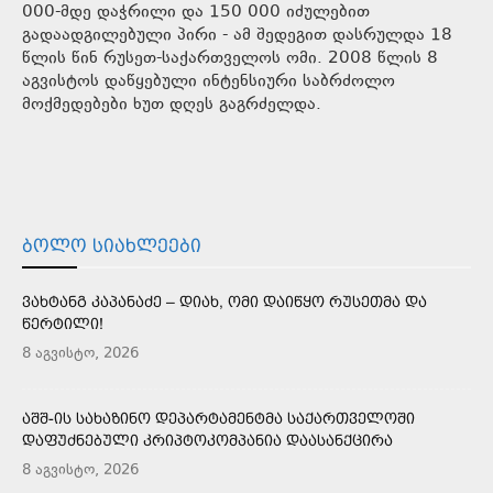
000-მდე დაჭრილი და 150 000 იძულებით
გადაადგილებული პირი - ამ შედეგით დასრულდა 18
წლის წინ რუსეთ-საქართველოს ომი. 2008 წლის 8
აგვისტოს დაწყებული ინტენსიური საბრძოლო
მოქმედებები ხუთ დღეს გაგრძელდა.
ᲑᲝᲚᲝ ᲡᲘᲐᲮᲚᲔᲔᲑᲘ
ᲕᲐᲮᲢᲐᲜᲒ ᲙᲐᲞᲐᲜᲐᲫᲔ – ᲓᲘᲐᲮ, ᲝᲛᲘ ᲓᲐᲘᲬᲧᲝ ᲠᲣᲡᲔᲗᲛᲐ ᲓᲐ
ᲬᲔᲠᲢᲘᲚᲘ!
8 აგვისტო, 2026
ᲐᲨᲨ-ᲘᲡ ᲡᲐᲮᲐᲖᲘᲜᲝ ᲓᲔᲞᲐᲠᲢᲐᲛᲔᲜᲢᲛᲐ ᲡᲐᲥᲐᲠᲗᲕᲔᲚᲝᲨᲘ
ᲓᲐᲤᲣᲫᲜᲔᲑᲣᲚᲘ ᲙᲠᲘᲞᲢᲝᲙᲝᲛᲞᲐᲜᲘᲐ ᲓᲐᲐᲡᲐᲜᲥᲪᲘᲠᲐ
8 აგვისტო, 2026