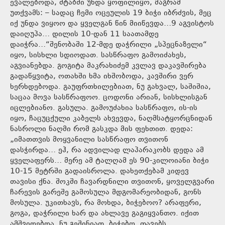
ევალებოდა, შტაბში უნდა ყოფილიყო, მაგრამ
უთქვამს: – სადაც ჩემი ოცეულის 19 ბიჭი იბრძვის, მეც
იქ უნდა ვიყოო და ყველგან წინ მიიწევდა…9 აგვისტოს
დაიღუპა… დილის 10-დან 11 საათამდე
დაიჭრა…“შენობაში 12-მდე დაჭრილი „სპეცნაზელი“
იყო, სისხლი სდიოდათ. სასწრაფო გამოიძახეს,
აგვიანებდა. გოგიტა მაკრახიძემ კვლავ დაკავშირება
გადაწყვიტა, ოთახში ხმა იხშობოდა, კავშირი ვერ
ხერხდებოდა. გაუფრთხილებიათ, ნუ გახვალ, საშიშია,
საცაა მოვა სასწრაფოო. ცოდონი არიან, სისხლისგან
იცლებიანო. გასულა. გამოუძახია სასწრაფო, ის-ის
იყო, ჩაცუცქული კაბელს ახვევდა, ნაღმსატყორცნიდან
ნასროლი ნაღმი რომ გასკდა მის ფეხთით. დედა:
„იმათთვის მოყვანილი სასწრაფო თვითონ
დასჭირდა… ეჰ, რა ადვილად ლაპარაკობს დედა ამ
ყველაფერს… მერე ამ ტალღამ ეს 90-კილოიანი ბიჭი
10-15 მეტრში გადაისროლა. დახეთქებამ კიდევ
თავისი ქნა. შოკში ჩავარდნილი თვითონ, ყოველგვარი
ჩარევის გარეშე გამოსულა მდგომარეობიდან, გონს
მოსულა. უკითხავს, რა მოხდა, ბიჭებოო? არაფერი,
გოგა, დაჭრილი ხარ და ახლავე გაგიყვანთო. იქით
ამშვიდებდა, ნუ გეშინიათ, ბიჭებო, თავებს