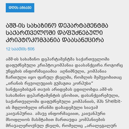
ᲓᲦᲘᲡ ᲐᲛᲑᲐᲕᲘ
ᲐᲨᲨ-ᲘᲡ ᲡᲐᲮᲐᲖᲘᲜᲝ ᲓᲔᲞᲐᲠᲢᲐᲛᲔᲜᲢᲛᲐ
ᲡᲐᲥᲐᲠᲗᲕᲔᲚᲝᲨᲘ ᲓᲐᲤᲣᲫᲜᲔᲑᲣᲚᲘ
ᲙᲠᲘᲞᲢᲝᲙᲝᲛᲞᲐᲜᲘᲐ ᲓᲐᲐᲡᲐᲜᲥᲪᲘᲠᲐ
12 ᲡᲐᲐᲗᲘᲡ ᲬᲘᲜ
აშშ-ის სახაზინო დეპარტამენტმა საქართველოში
დაფუძნებული კრიპტოკომპანია დაასანქცირა.როგორც
უწყების ინფორმაციაშია აღნიშნული, კომპანია
ჩართული იყო ფარულ ქსელში, რომლის მეშვეობითაც
„ირანის რევოლუციის გუშაგთა კორპუსი“
სანქციებისგან თავის არიდებას ცდილობდა.აშშ-ის
სახაზინო დეპარტამენტის ცნობით, დასანქცირებული,
საქართველოში დაფუძნებული კომპანიის, შპს Shelbit-
ის მფლობელი ირანში დაბადებული სიავაშ
კაივანპურია. ამავე ინფორმაციით, კაივანპური
მსოფლიოს მასშტაბით მართავდა კომპანიების
მრავალეროვნულ ქსელს, რომელიც „არალეგალურ