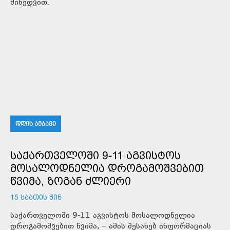
მიხედვით.
ᲓᲦᲘᲡ ᲐᲛᲑᲐᲕᲘ
ᲡᲐᲥᲐᲠᲗᲕᲔᲚᲝᲨᲘ 9-11 ᲐᲒᲕᲘᲡᲢᲝᲡ
ᲛᲝᲡᲐᲚᲝᲓᲜᲔᲚᲘᲐ ᲓᲠᲝᲒᲐᲛᲝᲨᲕᲔᲑᲘᲗ
ᲬᲕᲘᲛᲐ, ᲖᲝᲒᲐᲜ ᲫᲚᲘᲔᲠᲘ
15 ᲡᲐᲐᲗᲘᲡ ᲬᲘᲜ
საქართველოში 9-11 აგვისტოს მოსალოდნელია
დროგამოშვებით წვიმა, – ამის შესახებ ინფორმაციას