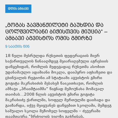
ᲓᲦᲘᲡ ᲐᲛᲑᲐᲕᲘ
„ᲒᲝᲒᲐᲡ ᲯᲐᲕᲨᲐᲜᲟᲘᲚᲔᲢᲘ ᲒᲐᲣᲮᲓᲘᲐ ᲓᲐ
ᲪᲝᲚᲨᲕᲘᲚᲘᲐᲜᲘ ᲑᲘᲭᲘᲡᲗᲕᲘᲡ ᲛᲘᲣᲪᲘᲐ“ –
ᲐᲛᲑᲐᲕᲘ ᲐᲒᲕᲘᲡᲢᲝᲡ ᲝᲛᲘᲡ ᲒᲛᲘᲠᲖᲔ
9 ᲡᲐᲐᲗᲘᲡ ᲬᲘᲜ
18 წელი შესრულდა რუსეთის ფედერაციის მიერ
საქართველოს წინააღმდეგ შეიარაღებული აგრესიის
დაწყებიდან, რომლის შედეგადაც რუსეთმა ასობით
უდანაშაულო ადამიანი მოკლა, დაიპყრო აფხაზეთი და
ცხინვალის რეგიონი.ამ სტატიაში აგვისტოს გმირი
გოგიტა მაკრახიძის შესახებ წაიკითხავთ, რომლის
ამბავი „პრაიმტაიმმა“ წიგნად შემოუნახა მომავალ
თაობას...2008 წლის აგვისტოს გმირი გოგიტა
მაკრახიძე ქართლში, სოფელ შერთულში დაიბადა და
გაიზარდა, იქვე შეიყვანეს დაწყებით სკოლაში, შემდეგ
საშუალო სკოლა მეზობელ სოფელში – ძევერაში
დაამთავრა.“ბრძოლის ველზე გაჭრისას,