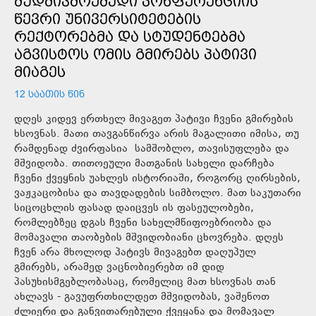
ᲛᲣᲓᲛᲘᲕᲛᲝᲥᲛᲔᲓᲘ ᲙᲝᲜᲤᲔᲠᲔᲜᲪᲘᲘᲡ
ᲬᲔᲕᲠᲘ ᲣᲜᲘᲕᲔᲠᲡᲘᲢᲔᲢᲔᲑᲘᲡ
ᲠᲔᲥᲢᲝᲠᲔᲑᲛᲐ ᲓᲐ ᲡᲢᲣᲓᲔᲜᲢᲔᲑᲛᲐ
ᲐᲒᲕᲘᲡᲢᲝᲡ ᲝᲛᲘᲡ ᲒᲛᲘᲠᲔᲑᲡ ᲞᲐᲢᲘᲕᲘ
ᲛᲘᲐᲒᲔᲡ
12 ᲡᲐᲐᲗᲘᲡ ᲬᲘᲜ
დღეს კიდევ ერთხელ მივაგეთ პატივი ჩვენი გმირების
ხსოვნას. მათი თავგანწირვა არის მაგალითი იმისა, თუ
რამდენად ძვირფასია სამშობლო, თავისუფლება და
მშვიდობა. თითოეული მათგანის სახელი დარჩება
ჩვენი ქვეყნის უახლეს ისტორიაში, როგორც ღირსების,
ვაჟკაცობისა და თავდადების სიმბოლო. მათ საკუთარი
სიცოცხლის ფასად დაიცვეს ის ფასეულობები,
რომლებზეც დგას ჩვენი სახელმწიფოებრიობა და
მომავალი თაობების მშვიდობიანი ცხოვრება. დღეს
ჩვენ არა მხოლოდ პატივს მივაგებთ დაღუპულ
გმირებს, არამედ ვაცნობიერებთ იმ დიდ
პასუხისმგებლობასაც, რომელიც მათ ხსოვნას თან
ახლავს - გავუფრთხილდეთ მშვიდობას, ვაშენოთ
ძლიერი და განვითარებული ქვეყანა და მომავალ