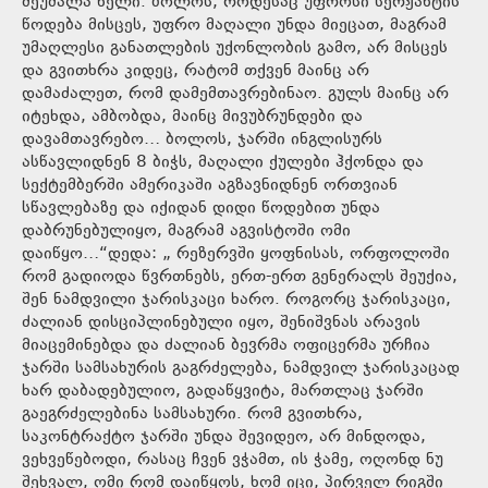
შეუშალა ხელი. ბოლოს, როდესაც უფროსი სერჟანტის
წოდება მისცეს, უფრო მაღალი უნდა მიეცათ, მაგრამ
უმაღლესი განათლების უქონლობის გამო, არ მისცეს
და გვითხრა კიდეც, რატომ თქვენ მაინც არ
დამაძალეთ, რომ დამემთავრებინაო. გულს მაინც არ
იტეხდა, ამბობდა, მაინც მივუბრუნდები და
დავამთავრებო… ბოლოს, ჯარში ინგლისურს
ასწავლიდნენ 8 ბიჭს, მაღალი ქულები ჰქონდა და
სექტემბერში ამერიკაში აგზავნიდნენ ორთვიან
სწავლებაზე და იქიდან დიდი წოდებით უნდა
დაბრუნებულიყო, მაგრამ აგვისტოში ომი
დაიწყო…“დედა: „ რეზერვში ყოფნისას, ორფოლოში
რომ გადიოდა წვრთნებს, ერთ-ერთ გენერალს შეუქია,
შენ ნამდვილი ჯარისკაცი ხარო. როგორც ჯარისკაცი,
ძალიან დისციპლინებული იყო, შენიშვნას არავის
მიაცემინებდა და ძალიან ბევრმა ოფიცერმა ურჩია
ჯარში სამსახურის გაგრძელება, ნამდვილ ჯარისკაცად
ხარ დაბადებულიო, გადაწყვიტა, მართლაც ჯარში
გაეგრძელებინა სამსახური. რომ გვითხრა,
საკონტრაქტო ჯარში უნდა შევიდეო, არ მინდოდა,
ვეხვეწებოდი, რასაც ჩვენ ვჭამთ, ის ჭამე, ოღონდ ნუ
შეხვალ, ომი რომ დაიწყოს, ხომ იცი, პირველ რიგში