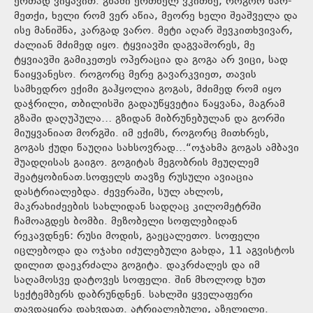
ერთად ვიყავით. გზაში ერთხელ ვკითხე, როგორ ხარ-
მეთქი, ხელი რომ ვერ აწია, მეორე ხელი შეაშველა და
ისე მანიშნა, კარგად ვარო. მეტი აღარ შევკითხვივარ,
ძალიან მძიმედ იყო. ტყვიავში დაგვაშორეს, მე
ტყვიავში გამიკეთეს ოპერაცია და გოგა არ ვიცი, სად
წაიყვანესო. როგორც მერე გავარკვიეთ, თავის
სამხედრო ექიმი გაჰყოლია გოგას, მძიმედ რომ იყო
დაჭრილი, თბილისში გადაუწყვეტია წაყვანა, მაგრამ
გზაში დაღუპულა… გზიდან მიბრუნებულან და გორში
მიუყვანიათ მორგში. იმ ექიმს, როგორც მითხრეს,
გოგას ქუდი წაუღია სახსოვრად…“ოჯახმა გოგას ამბავი
შუადღისას გაიგო. გოგიტას მეგობრის მეუღლემ
შეატყობინათ.სოფელს თავზე რუსული ავიაცია
დასტრიალებდა. ძევერაში, სულ ახლოს,
მაკრახიძეების სახლიდან სადღაც კილომეტრში
ჩამოაგდეს ბომბი. მეზობელი სოფლებიდან
რეკავდნენ: რუსი მოდის, გაეცალეთო. სოფელი
იცლებოდა და ოჯახი იძულებული გახდა, 11 აგვისტოს
დილით დაეკრძალა გოგიტა. დაკრძალეს და იმ
საღამოსვე დატოვეს სოფელი. შინ მხოლოდ ხუთ
სექტემბერს დაბრუნდნენ. სახლში ყველაფერი
თავდაყირა დახვდათ. ატრიალებული, აზელილი.