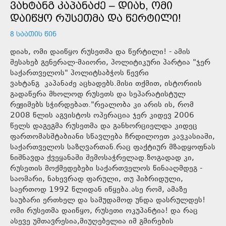
ᲕᲐᲮᲢᲐᲜᲒ ᲙᲐᲞᲐᲜᲐᲫᲔ – ᲓᲘᲐᲮ, ᲝᲛᲘ
ᲓᲐᲘᲬᲧᲝ ᲠᲣᲡᲔᲗᲛᲐ ᲓᲐ ᲬᲔᲠᲢᲘᲚᲘ!
8 ᲡᲐᲐᲗᲘᲡ ᲬᲘᲜ
დიახ, ომი დაიწყო რუსეთმა და წერტილი! - ამის
შესახებ გენერალ-მაიორი, პოლიტიკური პარტია "ჯერ
საქართველოს" პოლიტსაბჭოს წევრი
ვახტანგ კაპანაძე აცხადებს.მისი თქმით, ისტორიის
გადაწერა მხოლოდ რუსეთს და სეპარატისტულ
რეჟიმებს სჭირდებათ."რეალობა კი არის ის, რომ
2008 წლის აგვისტოს ოპერაცია ჯერ კიდევ 2006
წელს დაგეგმა რუსეთმა და განხორციელდა კიდეც
ფართომასშტაბიანი სწავლება ჩრდილოეთ კავკასიაში,
საქართველოს საზღვართან.რაც ფაქტიურ მზადყოფნას
ნიშნავდა ქვეყანაში შემოსაჭრელად.ზოგადად კი,
რუსეთის მოქმედებები საქართველოს წინააღმდეგ -
საომარი, ნახევრად ფარული, თუ ჰიბრიდული,
საერთოდ 1992 წლიდან იწყება.ასე რომ, ამაზე
საუბარი ერთხელ და სამუდამოდ უნდა დასრულდეს!
ომი რუსეთმა დაიწყო, რუსეთი ოკუპანტია! და რაც
ასევე უმთავრესია,მიუღებელია იმ გმირების