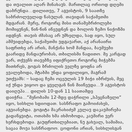
და თვალით აღარ მინახავს. მართლაც ორიოდ დღეში
დაბრუნდა…დილითვე, 7 აგვისტოს, 9 საათზე
საბრძოლველად წასულან. თავიდან საქაშეთში
მდგარან. მერე, როგორც მისი თანამებრძოლები
მომიყვნენ, წინ-წინ იწევდნენ და ბოლოს ზემო ნიქოზში
იდგნენ. თავის ძმასაც არ უმხელდა, სად იყო, სულ
ამშვიდებდა, საქაშეთში ვდგავართ, აქ არანაირი
საფრთხე არ არის, მანქანა ხომ მანდაა, ბავშვები
გაარიდე მანდაურობას, თბილისში წადითო. მე კარგად
ვარ, თქვენს თავებზე იფიქრეთო.როგორც ბიჭებმა
მითხრეს, გოგას ბრძოლის ველზე ყოფნა არ
ევალებოდა, შტაბში უნდა ყოფილიყო, მაგრამ
უთქვამს: – სადაც ჩემი ოცეულის 19 ბიჭი იბრძვის, მეც
იქ უნდა ვიყოო და ყველგან წინ მიიწევდა…9 აგვისტოს
დაიღუპა… დილის 10-დან 11 საათამდე
დაიჭრა…“შენობაში 12-მდე დაჭრილი „სპეცნაზელი“
იყო, სისხლი სდიოდათ. სასწრაფო გამოიძახეს,
აგვიანებდა. გოგიტა მაკრახიძემ კვლავ დაკავშირება
გადაწყვიტა, ოთახში ხმა იხშობოდა, კავშირი ვერ
ხერხდებოდა. გაუფრთხილებიათ, ნუ გახვალ, საშიშია,
საცაა მოვა სასწრაფოო. ცოდონი არიან, სისხლისგან