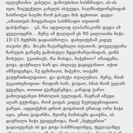
იცლებიანო. გასულა. გამოუძახია სასწრაფო, ის-ის
იყო, ჩაცუცქული კაბელს ახვევდა, ნაღმსატყორცნიდან
ნასროლი ნაღმი რომ გასკდა მის ფეხთით. დედა:
„იმათთვის მოყვანილი სასწრაფო თვითონ
დასჭირდა… ეჰ, რა ადვილად ლაპარაკობს დედა ამ
ყველაფერს… მერე ამ ტალღამ ეს 90-კილოიანი ბიჭი
10-15 მეტრში გადაისროლა. დახეთქებამ კიდევ
თავისი ქნა. შოკში ჩავარდნილი თვითონ, ყოველგვარი
ჩარევის გარეშე გამოსულა მდგომარეობიდან, გონს
მოსულა. უკითხავს, რა მოხდა, ბიჭებოო? არაფერი,
გოგა, დაჭრილი ხარ და ახლავე გაგიყვანთო. იქით
ამშვიდებდა, ნუ გეშინიათ, ბიჭებო, თავებს
გაუფრთხილდითო. და დახუჭა თვალებიო. მერე, რომ
ვეკითხებოდით: როგორ ხარ, გოგაო, ხმას რომ ვეღარ
გვცემდა, თითით გვაჩვენებდა, კარგად ვარო.
გამოვიყვანეთ ბრძოლის ველიდან, მაგრამ იმედი
აღარ გვქონდა, რომ გოგას კიდევ შევხვდებოდითო.
გარეთ, აფეთქების დროს გოგასთან ერთად ორი ბიჭი
იყო, ერთი გადარჩა, მეორე ბარძაყში დაიჭრა, ის
დაჭრილი ბიჭი გვიყვებოდა, რომ „ბეტეერით“
გადაიყვანეს ის და გოგა სასწრაფომდე, ტყვიავამდე