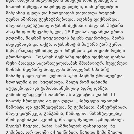
იყო, ბოლოს ინგლისურის სწავლა რომ დაიწყეს, 3
საათის შემდეგ ათავისუფლებდნენ, თან კრედიტით
მანქანაც იყიდა და სოფლიდან დადიოდა ბოლოს.
უფრო ხშირად გვესაუბრებოდა, ოჯახზე ფიქრობდა,
ძალიან დავაგვიანე ოჯახის შექმნაო. ძალიან პატარა
ასაკში იყო შეყვარებული, 18 წლისას უყვარდა ერთი
გოგონა, მაგრამ ყოველთვის ბევრს ფიქრობდა, შორს
იხედებოდა და თქვა, ოჯახისთვის პატარა ვარ ჯერო.
მერე რაღაც უმნიშვნელო მიზეზების გამო დაშორდნენ
ერთმანეთს…“ოჯახის შექმნაზე ფიქრი ფიქრად დარჩა.
რუსი მოადგა საქართველოს.მის მშობლიურ, ბუფერულ
ზონაში მდებარე სოფელში სროლების ხმა არც
მანამდე იყო უცხო. დენთის სუნი ჰაერში ტრიალებდა.
სოფელში იყო, ხვდებოდა, მალე რომ განგაში
ატყდებოდა და გამოსაძინებლად ადრე დაწვა.
გამოძინებაც ვერ მოასწრო, 6 აგვისტოს ღამის 11
საათზე სროლები ატყდა.დედა: „პირველი თვითონ
წამოხტა და გვამშვიდებდა, ნუ გეშინიათ, მანევრებიაო.
მალე დაურეკეს, განგაშია, ჩამოდიო. წასასვლელად
რომ გაემზადა, ვკითხე, რა იყო, შვილო, გამოგიძახეს-
მეთქი? წავედი, ნანო, სამშობლოს დასაცავად, ნუ
გეშინია, ორ დღეში აქ ვიქნებიო. წავიდა ჩემი შვილი