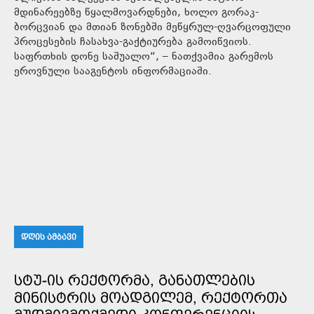
მდინარეებზე წყალმოვარდნები, ხოლო გორაკ-
ბორცვიან და მთიან ზონებში მეწყრულ-ღვარცოფული
პროცესების ჩასახვა-გაქტიურება გამოიწვიოს.
საფრთხის დონე საშუალო“, – ნათქვამია გარემოს
ეროვნული სააგენტოს ინფორმაციაში.
ᲓᲦᲘᲡ ᲐᲛᲑᲐᲕᲘ
ᲡᲢᲣ-ᲘᲡ ᲠᲔᲥᲢᲝᲠᲛᲐ, ᲒᲐᲜᲐᲗᲚᲔᲑᲘᲡ
ᲛᲘᲜᲘᲡᲢᲠᲘᲡ ᲛᲝᲐᲓᲒᲘᲚᲔᲛ, ᲠᲔᲥᲢᲝᲠᲗᲐ