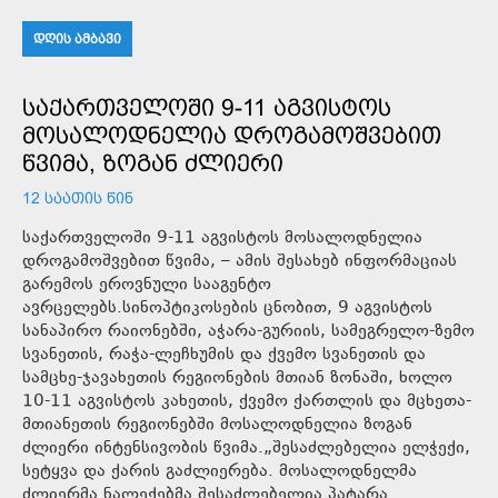
ᲓᲦᲘᲡ ᲐᲛᲑᲐᲕᲘ
ᲡᲐᲥᲐᲠᲗᲕᲔᲚᲝᲨᲘ 9-11 ᲐᲒᲕᲘᲡᲢᲝᲡ
ᲛᲝᲡᲐᲚᲝᲓᲜᲔᲚᲘᲐ ᲓᲠᲝᲒᲐᲛᲝᲨᲕᲔᲑᲘᲗ
ᲬᲕᲘᲛᲐ, ᲖᲝᲒᲐᲜ ᲫᲚᲘᲔᲠᲘ
12 ᲡᲐᲐᲗᲘᲡ ᲬᲘᲜ
საქართველოში 9-11 აგვისტოს მოსალოდნელია
დროგამოშვებით წვიმა, – ამის შესახებ ინფორმაციას
გარემოს ეროვნული სააგენტო
ავრცელებს.სინოპტიკოსების ცნობით, 9 აგვისტოს
სანაპირო რაიონებში, აჭარა-გურიის, სამეგრელო-ზემო
სვანეთის, რაჭა-ლეჩხუმის და ქვემო სვანეთის და
სამცხე-ჯავახეთის რეგიონების მთიან ზონაში, ხოლო
10-11 აგვისტოს კახეთის, ქვემო ქართლის და მცხეთა-
მთიანეთის რეგიონებში მოსალოდნელია ზოგან
ძლიერი ინტენსივობის წვიმა.„შესაძლებელია ელჭექი,
სეტყვა და ქარის გაძლიერება. მოსალოდნელმა
ძლიერმა ნალექებმა შესაძლებელია პატარა