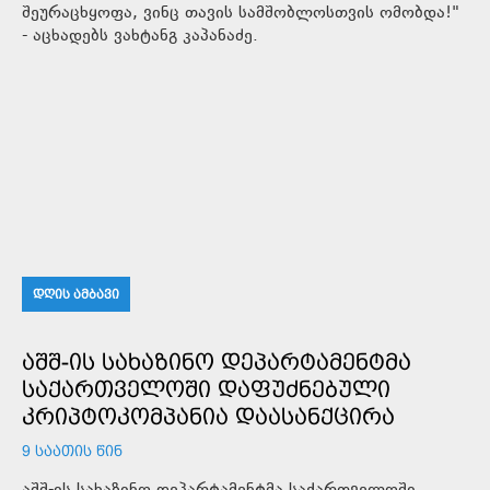
შეურაცხყოფა, ვინც თავის სამშობლოსთვის ომობდა!"
- აცხადებს ვახტანგ კაპანაძე.
ᲓᲦᲘᲡ ᲐᲛᲑᲐᲕᲘ
ᲐᲨᲨ-ᲘᲡ ᲡᲐᲮᲐᲖᲘᲜᲝ ᲓᲔᲞᲐᲠᲢᲐᲛᲔᲜᲢᲛᲐ
ᲡᲐᲥᲐᲠᲗᲕᲔᲚᲝᲨᲘ ᲓᲐᲤᲣᲫᲜᲔᲑᲣᲚᲘ
ᲙᲠᲘᲞᲢᲝᲙᲝᲛᲞᲐᲜᲘᲐ ᲓᲐᲐᲡᲐᲜᲥᲪᲘᲠᲐ
9 ᲡᲐᲐᲗᲘᲡ ᲬᲘᲜ