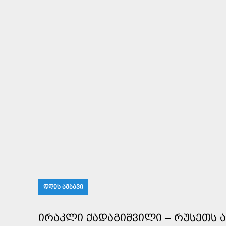
ᲓᲦᲘᲡ ᲐᲛᲑᲐᲕᲘ
ᲘᲠᲐᲙᲚᲘ ᲥᲐᲓᲐᲒᲘᲨᲕᲘᲚᲘ – ᲠᲣᲡᲔᲗᲡ 