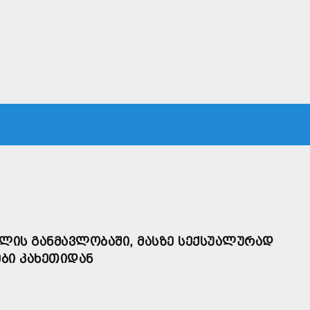
ᲙᲐ
ᲡᲐᲛᲐᲠᲗᲐᲚᲘ
ᲔᲙᲝᲜᲝᲛᲘᲙᲐ
ᲗᲐᲕᲓᲐᲪᲕᲐ
ᲛᲡᲝᲤᲚᲘᲝ
 ᲬᲚᲘᲡ ᲒᲐᲜᲛᲐᲕᲚᲝᲑᲐᲨᲘ, ᲛᲐᲡᲖᲔ ᲡᲔᲥᲡᲣᲐᲚᲣᲠᲐᲓ
ᲑᲘ ᲙᲐᲮᲔᲗᲘᲓᲐᲜ