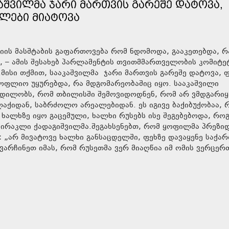
ᲙᲐᲨᲕᲘᲚᲛᲐ ᲯᲐᲠᲘ ᲛᲐᲠᲗᲕᲘᲡ ᲒᲐᲠᲔᲨᲔ ᲓᲐᲢᲝᲕᲐ,
ᲚᲔᲑᲘ ᲛᲘᲐᲢᲝᲕᲐ
იის მასშტაბის გაფართოვება რომ ნდომოდა, გააკეთებდა, რ
– ამის შესახებ პარლამენტის თვითმმართველობის კომიტე
მისი თქმით, სააკაშვილმა ჯარი მართვის გარეშე დატოვა, 
ოფლიო უყურებდა, რა მდგომარეობაშიც იყო. სააკაშვილი
დილობს, რომ თბილისში შემოვიდოდნენ, რომ არ ვმდგარიყ
აქიდან, საბრძოლო არეალებიდან. ეს იგივე ბაქიბუქობაა, 
ა ხალხზე იყო გაცემული, ხალხი რუსებს ისე შეგებებოდა, რ
 ირაკლი ქადაგიშვილმა.შეგახსენებთ, რომ ყოფილმა პრეზიდ
 „არ მივატოვე ხალხი განსაცდელში, ფეხზე დავაყენე საქა
არჩინეთ იმას, რომ რუსეთმა ვერ მიაღწია იმ ომის ვერცერ