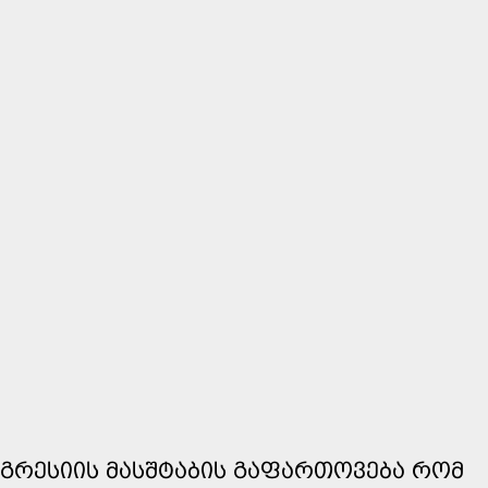
ᲐᲒᲠᲔᲡᲘᲘᲡ ᲛᲐᲡᲨᲢᲐᲑᲘᲡ ᲒᲐᲤᲐᲠᲗᲝᲕᲔᲑᲐ ᲠᲝᲛ