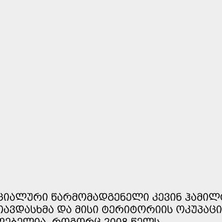
ᲔᲪᲘᲐᲚᲣᲠᲘ ᲬᲐᲠᲛᲝᲛᲐᲓᲒᲔᲜᲔᲚᲘ ᲙᲔᲕᲘᲜ ᲰᲐᲛᲘ
ᲐᲕᲓᲐᲡᲮᲛᲐ ᲓᲐ ᲛᲘᲡᲘ ᲢᲔᲠᲘᲢᲝᲠᲘᲘᲡ ᲝᲙᲣᲞᲐᲪᲘ
ᲦᲔᲑᲔᲚᲘᲐ, ᲠᲝᲒᲝᲠᲪ 2008 ᲬᲔᲚᲡ...