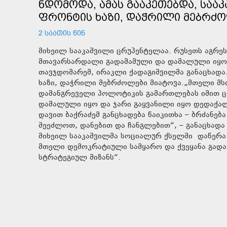
ᲜᲓᲝᲛᲝᲓᲐ, ᲐᲛᲐᲡ ᲒᲐᲐᲙᲔᲗᲔᲑᲓᲐ, ᲡᲐᲐ
ᲤᲠᲝᲜᲢᲘᲡ ᲮᲐᲖᲘ, ᲓᲐᲭᲠᲘᲚᲘ ᲛᲔᲑᲠᲫᲝ
2 ᲡᲐᲐᲗᲘᲡ ᲬᲘᲜ
მიხეილ სააკაშვილი ცრუპენტელაა. რუსეთს აგრეს
მთავარსარდალი გადამამული და დამალული იყო, 
თავჯდომარემ, ირაკლი ქადაგიშვილმა განაცხადა.
ხაზი, დაჭრილი მებრძოლები მიატოვა.„მთელი მს
დამანგრეველი პოლოტიკის გამართლებას იმით ც
დამალული იყო და ჯარი გაყვანილი იყო დედაქალ
დავით ბაქრაძემ განცხადება წაიკითხა – ბრძანებ
შეეძლოთ, დანებით და ჩანგლებით“, – განაცხადა
მიხეილ სააკაშვილმა სოციალურ ქსელში დაწერა:
მთელი დემოკრატიული სამყარო და ქვეყანა გადავ
სტრატეგიულ მიზანს“.