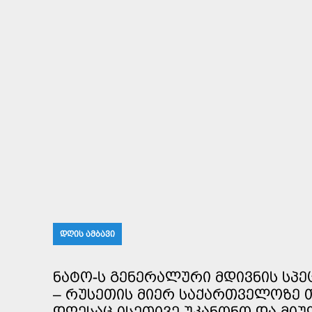
ᲓᲦᲘᲡ ᲐᲛᲑᲐᲕᲘ
ᲜᲐᲢᲝ-Ს ᲒᲔᲜᲔᲠᲐᲚᲣᲠᲘ ᲛᲓᲘᲕᲜᲘᲡ ᲡᲞ
– ᲠᲣᲡᲔᲗᲘᲡ ᲛᲘᲔᲠ ᲡᲐᲥᲐᲠᲗᲕᲔᲚᲝᲖᲔ Თ
ᲓᲦᲔᲡᲐᲪ ᲘᲡᲔᲗᲘᲕᲔ ᲣᲙᲐᲜᲝᲜᲝ ᲓᲐ ᲛᲘᲣ