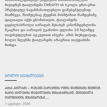
სამართალდამცავი უწყებების თანამშრომლები
მივიდნენ.ტაილანდში Debsirin-ის სკოლა ერთ-ერთ
პრესტიჟულ საგანმანათლებლო დაწესებულებად
მიიჩნევა, რომელსაც ქვეყნის მასშტაბით რამდენიმე
ფილიალი აქვს.ცნობისთვის, ტაილანდში
ცეცხლსასროლი იარაღის შესახებ კანონმდებლობა
მკაცრია და იარაღის უკანონო ფლობა 10 წლამდე
თავისუფლების აღკვეთით ისჯება. ამის მიუხედავად,
ბოლო წლებში ტაილანდში არაერთი თავდასხმა
მოხდა.
ᲑᲝᲚᲝ ᲡᲘᲐᲮᲚᲔᲔᲑᲘ
ᲙᲐᲮᲐ ᲙᲐᲚᲐᲫᲔ – ᲠᲣᲡᲔᲗ-ᲣᲙᲠᲐᲘᲜᲘᲡ ᲝᲛᲘᲡ ᲓᲐᲬᲧᲔᲑᲘᲡ ᲨᲔᲛᲓᲔᲒ
ᲒᲐᲠᲔ ᲫᲐᲚᲔᲑᲘᲡ ᲓᲐᲕᲐᲚᲔᲑᲘᲡ ᲨᲔᲡᲐᲑᲐᲛᲘᲡᲐᲓ, ᲨᲔᲘᲪᲕᲐᲚᲐ
ᲝᲞᲝᲖᲘᲪᲘᲘᲡ ᲛᲔᲡᲘᲯᲑᲝᲥᲡᲘ,...
7 აგვისტო, 2026