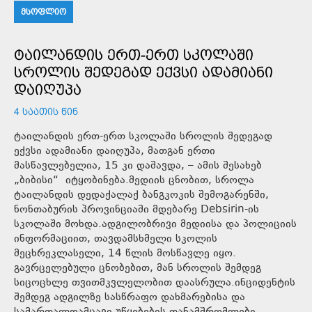
ᲛᲡᲝᲤᲚᲘᲝ
ᲢᲐᲘᲚᲐᲜᲓᲘᲡ ᲔᲠᲗ-ᲔᲠᲗ ᲡᲙᲝᲚᲐᲨᲘ
ᲡᲠᲝᲚᲘᲡ ᲨᲔᲓᲔᲒᲐᲓ ᲔᲥᲕᲡᲘ ᲐᲓᲐᲛᲘᲐᲜᲘ
ᲓᲐᲘᲦᲣᲞᲐ
4 ᲡᲐᲐᲗᲘᲡ ᲬᲘᲜ
ტაილანდის ერთ-ერთ სკოლაში სროლის შედეგად
ექვსი ადამიანი დაიღუპა, მათგან ერთი
მასწავლებელია, 15 კი დაშავდა, – ამის შესახებ
„ბიბისი“ იტყობინება.მედიის ცნობით, სროლა
ტაილანდის დედაქალაქ ბანგკოკის შემოგარენში,
ნონთაბურის პროვინციაში მდებარე Debsirin-ის
სკოლაში მოხდა.ადგილობრივი მედიისა და პოლიციის
ინფორმაციით, თავდამსხმელი სკოლის
მეცხრეკლასელი, 14 წლის მოსწავლე იყო.
გავრცელებული ცნობებით, მან სროლის შემდეგ
სიცოცხლე თვითმკვლელობით დაასრულა.ინციდენტის
შემდეგ ადგილზე სასწრაფო დახმარებისა და