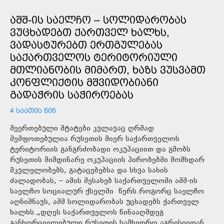
ᲐᲨᲨ-ᲘᲡ ᲡᲐᲔᲚᲩᲝ – ᲡᲝᲚᲘᲓᲐᲠᲝᲑᲐᲡ
ᲕᲣᲪᲮᲐᲓᲔᲑᲗ ᲥᲐᲠᲗᲕᲔᲚ ᲮᲐᲚᲮᲡ,
ᲕᲐᲓᲐᲡᲢᲣᲠᲔᲑᲗ ᲔᲠᲗᲒᲣᲚᲔᲑᲐᲡ
ᲡᲐᲥᲐᲠᲗᲕᲔᲚᲝᲡ ᲢᲔᲠᲘᲢᲝᲠᲘᲣᲚᲘ
ᲛᲗᲚᲘᲐᲜᲝᲑᲘᲡ ᲛᲘᲛᲐᲠᲗ, ᲮᲐᲖᲡ ᲕᲣᲡᲕᲐᲛᲗ
ᲙᲝᲜᲤᲚᲘᲥᲢᲘᲡ ᲛᲨᲕᲘᲓᲝᲑᲘᲐᲜᲘ
ᲒᲐᲓᲐᲭᲠᲘᲡ ᲡᲐᲭᲘᲠᲝᲔᲑᲐᲡ
4 ᲡᲐᲐᲗᲘᲡ ᲬᲘᲜ
შეერთებული შტატები კვლავაც ღრმად
შეშფოთებულია რუსეთის მიერ საქართველოს
ტერიტორიის განგრძობადი ოკუპაციით და გმობს
რუსეთის მიმდინარე ოკუპაციის პირობებში მომხდარ
მკვლელობებს, გატაცებებსა და სხვა სახის
ძალადობას, – ამის შესახებ საქართველოში აშშ-ის
საელჩო სოციალურ ქსელში წერს.როგორც საელჩო
აღნიშნავს, აშშ სოლიდარობას უცხადებს ქართველ
ხალხს.„დღეს საქართველოს წინააღმდეგ
განხორციელებული რუსეთის სამხედრო აგრესიიდან