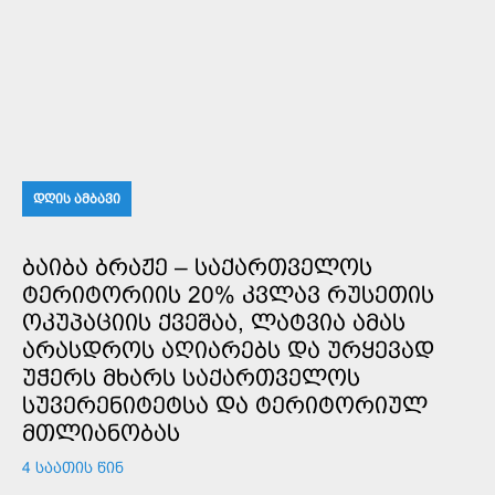
ᲓᲦᲘᲡ ᲐᲛᲑᲐᲕᲘ
ᲑᲐᲘᲑᲐ ᲑᲠᲐᲟᲔ – ᲡᲐᲥᲐᲠᲗᲕᲔᲚᲝᲡ
ᲢᲔᲠᲘᲢᲝᲠᲘᲘᲡ 20% ᲙᲕᲚᲐᲕ ᲠᲣᲡᲔᲗᲘᲡ
ᲝᲙᲣᲞᲐᲪᲘᲘᲡ ᲥᲕᲔᲨᲐᲐ, ᲚᲐᲢᲕᲘᲐ ᲐᲛᲐᲡ
ᲐᲠᲐᲡᲓᲠᲝᲡ ᲐᲦᲘᲐᲠᲔᲑᲡ ᲓᲐ ᲣᲠᲧᲔᲕᲐᲓ
ᲣᲭᲔᲠᲡ ᲛᲮᲐᲠᲡ ᲡᲐᲥᲐᲠᲗᲕᲔᲚᲝᲡ
ᲡᲣᲕᲔᲠᲔᲜᲘᲢᲔᲢᲡᲐ ᲓᲐ ᲢᲔᲠᲘᲢᲝᲠᲘᲣᲚ
ᲛᲗᲚᲘᲐᲜᲝᲑᲐᲡ
4 ᲡᲐᲐᲗᲘᲡ ᲬᲘᲜ