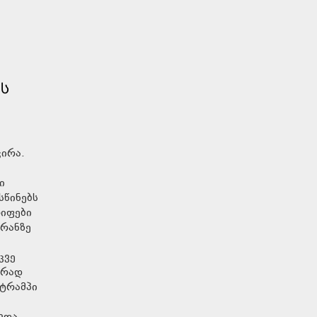
ᲢᲡ
ჭირა.
ი
სწინებს
რიფები
ირანზე
კვე
ერად
 ტრამპი