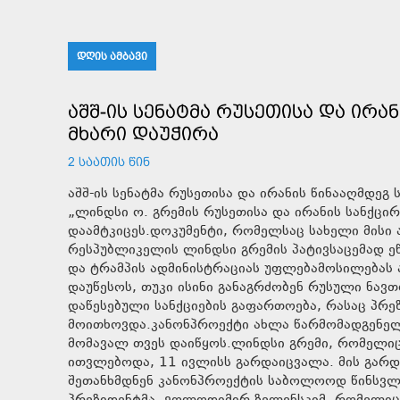
ᲓᲦᲘᲡ ᲐᲛᲑᲐᲕᲘ
ᲐᲨᲨ-ᲘᲡ ᲡᲔᲜᲐᲢᲛᲐ ᲠᲣᲡᲔᲗᲘᲡᲐ ᲓᲐ ᲘᲠᲐ
ᲛᲮᲐᲠᲘ ᲓᲐᲣᲭᲘᲠᲐ
2 ᲡᲐᲐᲗᲘᲡ ᲬᲘᲜ
აშშ-ის სენატმა რუსეთისა და ირანის წინააღმდე
„ლინდსი ო. გრემის რუსეთისა და ირანის სანქცირ
დაამტკიცეს.დოკუმენტი, რომელსაც სახელი მის
რესპუბლიკელის ლინდსი გრემის პატივსაცემად ეწ
და ტრამპის ადმინისტრაციას უფლებამოსილებას ა
დაუწესოს, თუკი ისინი განაგრძობენ რუსული ნავთო
დაწესებული სანქციების გაფართოება, რასაც პრ
მოითხოვდა.კანონპროექტი ახლა წარმომადგენელთ
მომავალ თვეს დაიწყოს.ლინდსი გრემი, რომელიც
ითვლებოდა, 11 ივლისს გარდაიცვალა. მის გარდ
შეთანხმდნენ კანონპროექტის საბოლოოდ წინსვლა