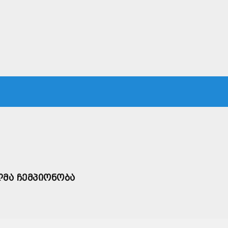
ᲙᲐ
ᲡᲐᲛᲐᲠᲗᲐᲚᲘ
ᲔᲙᲝᲜᲝᲛᲘᲙᲐ
ᲗᲐᲕᲓᲐᲪᲕᲐ
ᲛᲡᲝᲤᲚᲘᲝ
ᲚᲛᲐ ᲩᲔᲛᲞᲘᲝᲜᲝᲑᲐ