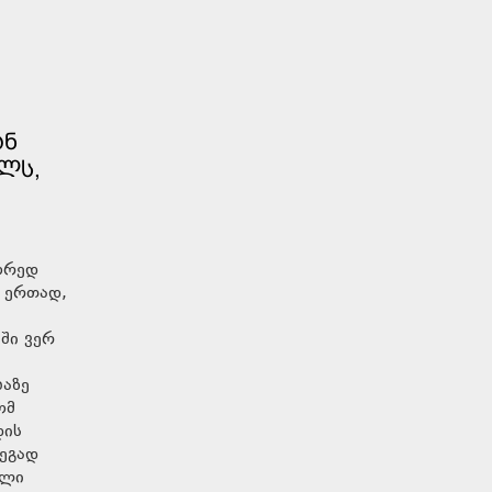
ᲐᲜ
ᲚᲡ,
წორედ
ნ ერთად,
ში ვერ
ბაზე
ომ
დის
დეგად
ული