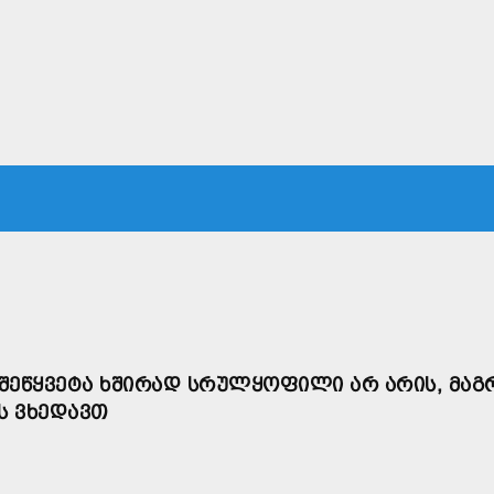
ᲙᲐ
ᲡᲐᲛᲐᲠᲗᲐᲚᲘ
ᲔᲙᲝᲜᲝᲛᲘᲙᲐ
ᲗᲐᲕᲓᲐᲪᲕᲐ
ᲛᲡᲝᲤᲚᲘᲝ
Ს ᲨᲔᲬᲧᲕᲔᲢᲐ ᲮᲨᲘᲠᲐᲓ ᲡᲠᲣᲚᲧᲝᲤᲘᲚᲘ ᲐᲠ ᲐᲠᲘᲡ, ᲛᲐᲒ
Ს ᲕᲮᲔᲓᲐᲕᲗ