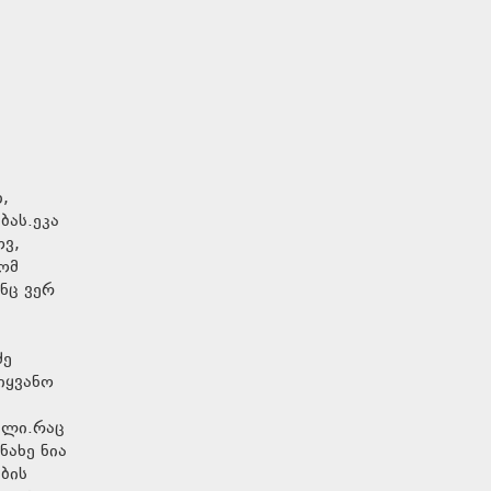
,
ბას.ეკა
ოვ,
ომ
ნც ვერ
ძე
იყვანო
ილი.რაც
ნახე ნია
ბის