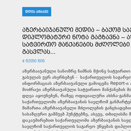
ᲓᲦᲘᲡ ᲐᲛᲑᲐᲕᲘ
ᲐᲖᲔᲠᲑᲐᲘᲯᲐᲜᲣᲚᲘ ᲛᲔᲓᲘᲐ – ᲑᲐᲥᲝᲛ Ს
ᲓᲘᲞᲚᲝᲛᲐᲢᲣᲠᲘ ᲜᲝᲢᲐ ᲒᲐᲒᲖᲐᲕᲜᲐ – Ა
ᲡᲐᲢᲕᲘᲠᲗᲝ ᲛᲐᲜᲥᲐᲜᲔᲑᲘᲡ ᲛᲫᲦᲝᲚᲔᲑᲘ 
ᲒᲐᲡᲕᲚᲐᲡ...
4 ᲬᲣᲗᲘ ᲬᲘᲜ
აზერბაიჯანული სანომრე ნიშნის მქონე სატვირთო
გასვლას ვერ ახერხებენ - საქართველოს საგარეო
ინფორმაციას აზერბაიჯანული გამოცემა Report-
მოძრავი აზერბაიჯანული სატვირთო მანქანების მძ
დღეა აყოვნებენ, რაზეც ოფიციალური ახსნა-განმ
საქართველოში აზერბაიჯანის საელჩომ განმარტ
მიმართა.აზერბაიჯანელი მძღოლების განცხადები
სასაზღვრო გამშვებ პუნქტებზე, ასევე, თბილისში
დაკავშირებით საქართველოში აზერბაიჯანის საე
საელჩომ საქართველოს საგარეო უწყებას დიპლომა