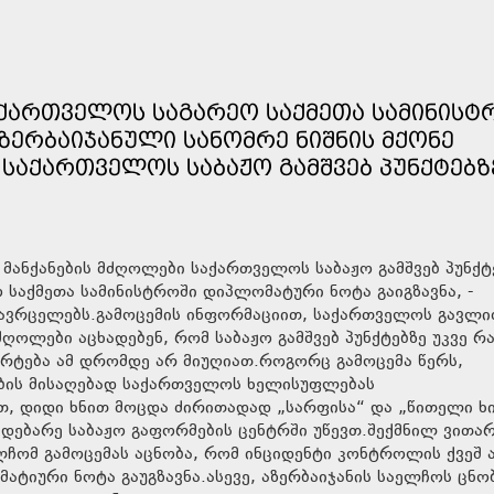
ᲐᲥᲐᲠᲗᲕᲔᲚᲝᲡ ᲡᲐᲒᲐᲠᲔᲝ ᲡᲐᲥᲛᲔᲗᲐ ᲡᲐᲛᲘᲜᲘᲡᲢ
ᲖᲔᲠᲑᲐᲘᲯᲐᲜᲣᲚᲘ ᲡᲐᲜᲝᲛᲠᲔ ᲜᲘᲨᲜᲘᲡ ᲛᲥᲝᲜᲔ
ᲡᲐᲥᲐᲠᲗᲕᲔᲚᲝᲡ ᲡᲐᲑᲐᲟᲝ ᲒᲐᲛᲨᲕᲔᲑ ᲞᲣᲜᲥᲢᲔᲑᲖ
 მანქანების მძღოლები საქართველოს საბაჟო გამშვებ პუნქტ
 საქმეთა სამინისტროში დიპლომატური ნოტა გაიგზავნა, -
ი ავრცელებს.გამოცემის ინფორმაციით, საქართველოს გავლ
ღოლები აცხადებენ, რომ საბაჟო გამშვებ პუნქტებზე უკვე რ
არტება ამ დრომდე არ მიუღიათ.როგორც გამოცემა წერს,
ების მისაღებად საქართველოს ხელისუფლებას
თ, დიდი ხნით მოცდა ძირითადად „სარფისა“ და „წითელი ხ
 მდებარე საბაჟო გაფორმების ცენტრში უწევთ.შექმნილ ვითა
ლჩომ გამოცემას აცნობა, რომ ინციდენტი კონტროლის ქვეშ 
ტიური ნოტა გაუგზავნა.ასევე, აზერბაიჯანის საელჩოს ცნო