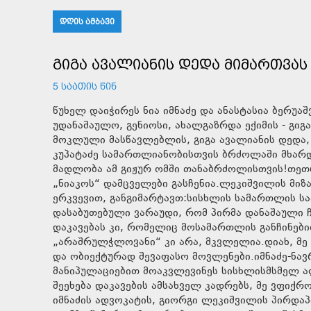
ᲓᲦᲘᲡ ᲐᲛᲑᲐᲕᲘ
ᲒᲘᲒᲐ ᲐᲕᲐᲚᲘᲐᲜᲘᲡ ᲓᲔᲓᲐ ᲛᲘᲛᲐᲠᲗᲕᲐᲡ
5 ᲡᲐᲐᲗᲘᲡ ᲬᲘᲜ
წუხელ დაიჭირეს ნია იმნაძე და ანასტასია ბერ
უდანაშაულო, გენიოსი, ახალგაზრდა ექიმის - გიგ
მოკლული მასწავლებლის, გიგა ავალიანის დედა, ე
კუპატაძე სამართლიანობისთვის ბრძოლაში მხარ
მადლობა ამ გიჟურ ომში თანაბრძოლისთვის!თეთრა
„ნიაკოს“ დამცველები გასჩენია.ლეკიშვილის მიზა
ერკვევით, განგიმარტავთ:სისხლის სამართლის სა
დასაბუთებული ვარაუდი, რომ პირმა დანაშაული 
დაკავებას კი, რომელიც მოსამართლის განჩინებით
„არაშრულჭლოვანი“ კი არა, მკვლელია.დიახ, მე 
და ობიექტურად შევაფასო მოვლენები.იმნაძე-ნა
მანიპულაციებით მოაკვლევინეს სისხლისმსმელ ალ
შეეხება დაკავების ამსახველ კადრებს, მე ვფიქრ
იმნაძის ადვოკატის, გიორგი ლეკიშვილის პირდაპ