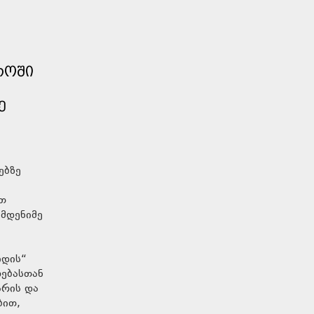
ᲠᲝᲨᲘ
Ე
ებზე
ით
ამდენიმე
იდის“
რებასთან
არის და
ბით,