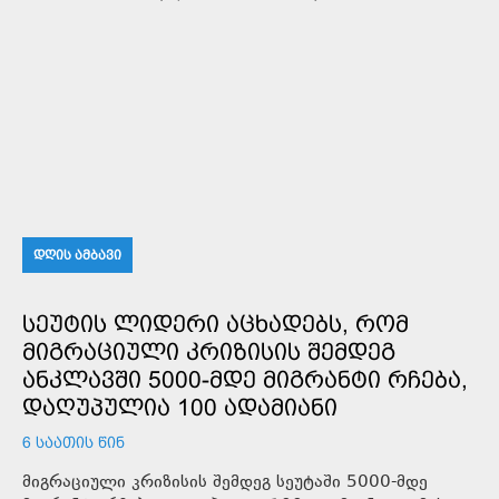
ᲓᲦᲘᲡ ᲐᲛᲑᲐᲕᲘ
ᲡᲔᲣᲢᲘᲡ ᲚᲘᲓᲔᲠᲘ ᲐᲪᲮᲐᲓᲔᲑᲡ, ᲠᲝᲛ
ᲛᲘᲒᲠᲐᲪᲘᲣᲚᲘ ᲙᲠᲘᲖᲘᲡᲘᲡ ᲨᲔᲛᲓᲔᲒ
ᲐᲜᲙᲚᲐᲕᲨᲘ 5000-ᲛᲓᲔ ᲛᲘᲒᲠᲐᲜᲢᲘ ᲠᲩᲔᲑᲐ,
ᲓᲐᲦᲣᲞᲣᲚᲘᲐ 100 ᲐᲓᲐᲛᲘᲐᲜᲘ
6 ᲡᲐᲐᲗᲘᲡ ᲬᲘᲜ
მიგრაციული კრიზისის შემდეგ სეუტაში 5000-მდე