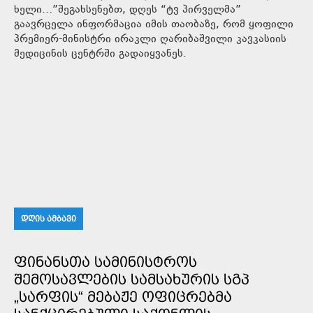
ხელი…”შეგახსენებთ, დღეს “ტვ პირველმა”
გაავრცელა ინფორმაცია იმის თაობაზე, რომ ყოფილი
პრემიერ-მინისტრი ირაკლი ღარიბაშვილი კავკასიის
მედიცინის ცენტრში გადაიყვანეს.
ᲓᲦᲘᲡ ᲐᲛᲑᲐᲕᲘ
ᲤᲘᲜᲐᲜᲡᲗᲐ ᲡᲐᲛᲘᲜᲘᲡᲢᲠᲝᲡ
ᲨᲔᲛᲝᲡᲐᲕᲚᲔᲑᲘᲡ ᲡᲐᲛᲡᲐᲮᲣᲠᲘᲡ ᲡᲒᲞ
„ᲡᲐᲠᲤᲘᲡ“ ᲛᲔᲑᲐᲟᲔ ᲝᲤᲘᲪᲠᲔᲑᲛᲐ