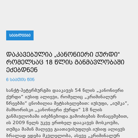
ᲡᲘᲐᲮᲚᲔᲔᲑᲘ
ᲓᲐᲙᲐᲕᲔᲑᲣᲚᲘᲐ „ᲙᲐᲜᲝᲜᲘᲔᲠᲘ ᲥᲣᲠᲓᲘ“
ᲠᲝᲛᲔᲚᲡᲐᲪ 18 ᲬᲚᲘᲡ ᲒᲐᲜᲛᲐᲕᲚᲝᲑᲐᲨᲘ
ᲔᲫᲔᲑᲓᲜᲔᲜ
6 ᲡᲐᲐᲗᲘᲡ ᲬᲘᲜ
სანქტ-პეტერბურგში დააკავეს 54 წლის „კანონიერი
ქურდი“ იუსიფ ალიევი, რომელიც „კრიმინალურ
წრეებში“ ცნობილია მეტსახელებით: იუსუფი, „იუშკა“,
შამხორისკი.„კანონიერი ქურდი“ 18 წლის
განმავლობაში იძებნებოდა.გამოძიების მონაცემებით,
ის 2009 წელს უკვე ერთხელ დააკავეს მოსკოვში,
თუმცა მაშინ მალევე გაათავისუფლეს.იუსიფ ალიევს
ბრალად ედება მკვლელობა, ასევე „კრიმინალურ