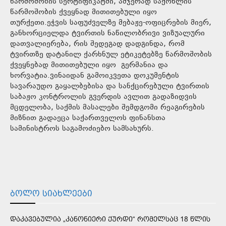
წარმოშობის სერტიფიკატში, ამჯერად საქონლის
წარმოშობის ქვეყნად მითითებული იყო
თურქეთი.ეჭვის საფუძველზე მებაჟე-ოფიცრების მიერ,
განხორციელდა ტვირთის ნაწილობრივი ვიზუალური
დათვალიერება, რის შედეგად დადგინდა, რომ
ტვირთზე დატანილ ქარხნულ ეტიკეტებზე წარმოშობის
ქვეყნებად მითითებული იყო გერმანია და
ხორვატია.ვინაიდან გამოიკვეთა დოკუმენტის
სავარაუდო გაყალბებისა და სანქცირებული ტვირთის
საბაჟო კონტროლის გვერდის ავლით გადაზიდვის
მცდელობა, საქმის მასალები შემდგომი რეაგირების
მიზნით გადაეცა საქართველოს ფინანსთა
სამინისტროს საგამოძიებო სამსახურს.
ᲑᲝᲚᲝ ᲡᲘᲐᲮᲚᲔᲔᲑᲘ
ᲓᲐᲙᲐᲕᲔᲑᲣᲚᲘᲐ „ᲙᲐᲜᲝᲜᲘᲔᲠᲘ ᲥᲣᲠᲓᲘ“ ᲠᲝᲛᲔᲚᲡᲐᲪ 18 ᲬᲚᲘᲡ