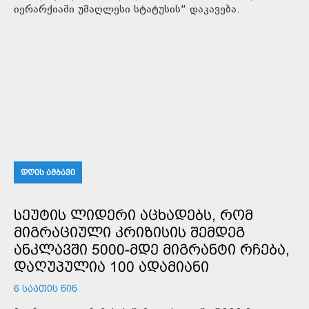
იერარქიაში უმაღლესი სტატუსის“ დაკავება.
ᲓᲦᲘᲡ ᲐᲛᲑᲐᲕᲘ
ᲡᲔᲣᲢᲘᲡ ᲚᲘᲓᲔᲠᲘ ᲐᲪᲮᲐᲓᲔᲑᲡ, ᲠᲝᲛ
ᲛᲘᲒᲠᲐᲪᲘᲣᲚᲘ ᲙᲠᲘᲖᲘᲡᲘᲡ ᲨᲔᲛᲓᲔᲒ
ᲐᲜᲙᲚᲐᲕᲨᲘ 5000-ᲛᲓᲔ ᲛᲘᲒᲠᲐᲜᲢᲘ ᲠᲩᲔᲑᲐ,
ᲓᲐᲦᲣᲞᲣᲚᲘᲐ 100 ᲐᲓᲐᲛᲘᲐᲜᲘ
6 ᲡᲐᲐᲗᲘᲡ ᲬᲘᲜ