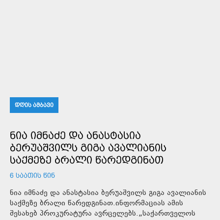
ᲓᲦᲘᲡ ᲐᲛᲑᲐᲕᲘ
ᲜᲘᲐ ᲘᲛᲜᲐᲫᲔ ᲓᲐ ᲐᲜᲐᲡᲢᲐᲡᲘᲐ
ᲑᲔᲠᲣᲐᲨᲕᲘᲚᲡ ᲒᲘᲒᲐ ᲐᲕᲐᲚᲘᲐᲜᲘᲡ
ᲡᲐᲥᲛᲔᲖᲔ ᲑᲠᲐᲚᲘ ᲬᲐᲠᲔᲓᲒᲘᲜᲐᲗ
6 ᲡᲐᲐᲗᲘᲡ ᲬᲘᲜ
ნია იმნაძე და ანასტასია ბერუაშვილს გიგა ავალიანის
საქმეზე ბრალი წარედგინათ.ინფორმაციას ამის
შესახებ პროკურატურა ავრცელებს.„საქართველოს