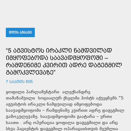
ᲓᲦᲘᲡ ᲐᲛᲑᲐᲕᲘ
“5 ᲐᲒᲕᲘᲡᲢᲝᲡ ᲘᲠᲐᲙᲚᲘ ᲜᲐᲛᲓᲕᲘᲚᲐᲓ
ᲘᲛᲧᲝᲤᲔᲑᲝᲓᲐ ᲡᲐᲐᲕᲐᲓᲛᲧᲝᲤᲝᲨᲘ –
ᲠᲐᲛᲓᲔᲜᲘᲛᲔ ᲙᲕᲘᲠᲘᲗ ᲐᲓᲠᲔ ᲓᲐᲒᲔᲒᲛᲘᲚ
ᲒᲐᲛᲝᲙᲕᲚᲔᲕᲐᲖᲔ”
7 ᲡᲐᲐᲗᲘᲡ ᲬᲘᲜ
ყოფილი პარლამენტარი ალექსანდრე
თამაზაშვილი სოციალურ ქსელში პოსტს აქვეყნებს.”5
აგვისტოს ირაკლი ნამდვილად იმყოფებოდა
საავადმყოფოში – რამდენიმე კვირით ადრე დაგეგმილ
გამოკვლევაზე. საავადმყოფოში გაატარა – ერთი
საათი . არც ოპერაცია ყოფილა დაგეგმილი და არც
სხვა პაციენტის დაგეგმილ ოპარაციისთვის შეუშლია