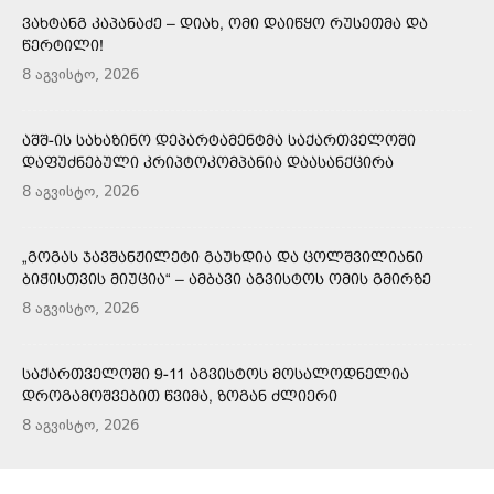
ᲕᲐᲮᲢᲐᲜᲒ ᲙᲐᲞᲐᲜᲐᲫᲔ – ᲓᲘᲐᲮ, ᲝᲛᲘ ᲓᲐᲘᲬᲧᲝ ᲠᲣᲡᲔᲗᲛᲐ ᲓᲐ
ᲬᲔᲠᲢᲘᲚᲘ!
8 აგვისტო, 2026
ᲐᲨᲨ-ᲘᲡ ᲡᲐᲮᲐᲖᲘᲜᲝ ᲓᲔᲞᲐᲠᲢᲐᲛᲔᲜᲢᲛᲐ ᲡᲐᲥᲐᲠᲗᲕᲔᲚᲝᲨᲘ
ᲓᲐᲤᲣᲫᲜᲔᲑᲣᲚᲘ ᲙᲠᲘᲞᲢᲝᲙᲝᲛᲞᲐᲜᲘᲐ ᲓᲐᲐᲡᲐᲜᲥᲪᲘᲠᲐ
8 აგვისტო, 2026
„ᲒᲝᲒᲐᲡ ᲯᲐᲕᲨᲐᲜᲟᲘᲚᲔᲢᲘ ᲒᲐᲣᲮᲓᲘᲐ ᲓᲐ ᲪᲝᲚᲨᲕᲘᲚᲘᲐᲜᲘ
ᲑᲘᲭᲘᲡᲗᲕᲘᲡ ᲛᲘᲣᲪᲘᲐ“ – ᲐᲛᲑᲐᲕᲘ ᲐᲒᲕᲘᲡᲢᲝᲡ ᲝᲛᲘᲡ ᲒᲛᲘᲠᲖᲔ
8 აგვისტო, 2026
ᲡᲐᲥᲐᲠᲗᲕᲔᲚᲝᲨᲘ 9-11 ᲐᲒᲕᲘᲡᲢᲝᲡ ᲛᲝᲡᲐᲚᲝᲓᲜᲔᲚᲘᲐ
ᲓᲠᲝᲒᲐᲛᲝᲨᲕᲔᲑᲘᲗ ᲬᲕᲘᲛᲐ, ᲖᲝᲒᲐᲜ ᲫᲚᲘᲔᲠᲘ
8 აგვისტო, 2026