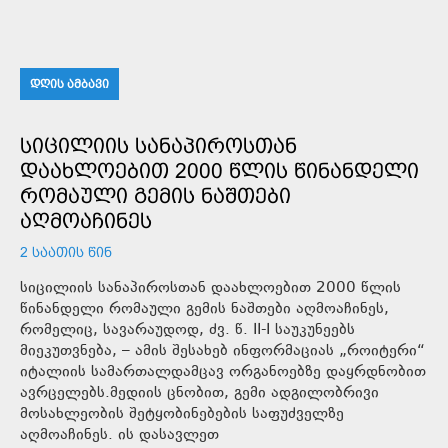
ᲓᲦᲘᲡ ᲐᲛᲑᲐᲕᲘ
ᲡᲘᲪᲘᲚᲘᲘᲡ ᲡᲐᲜᲐᲞᲘᲠᲝᲡᲗᲐᲜ
ᲓᲐᲐᲮᲚᲝᲔᲑᲘᲗ 2000 ᲬᲚᲘᲡ ᲬᲘᲜᲐᲜᲓᲔᲚᲘ
ᲠᲝᲛᲐᲣᲚᲘ ᲒᲔᲛᲘᲡ ᲜᲐᲨᲗᲔᲑᲘ
ᲐᲦᲛᲝᲐᲩᲘᲜᲔᲡ
2 ᲡᲐᲐᲗᲘᲡ ᲬᲘᲜ
სიცილიის სანაპიროსთან დაახლოებით 2000 წლის
წინანდელი რომაული გემის ნაშთები აღმოაჩინეს,
რომელიც, სავარაუდოდ, ძვ. წ. II-I საუკუნეებს
მიეკუთვნება, – ამის შესახებ ინფორმაციას „როიტერი“
იტალიის სამართალდამცავ ორგანოებზე დაყრდნობით
ავრცელებს.მედიის ცნობით, გემი ადგილობრივი
მოსახლეობის შეტყობინებების საფუძველზე
აღმოაჩინეს. ის დასავლეთ