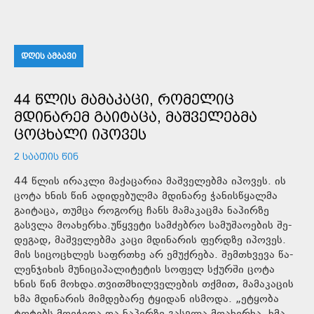
ᲓᲦᲘᲡ ᲐᲛᲑᲐᲕᲘ
44 ᲬᲚᲘᲡ ᲛᲐᲛᲐᲙᲐᲪᲘ, ᲠᲝᲛᲔᲚᲘᲪ
ᲛᲓᲘᲜᲐᲠᲔᲛ ᲒᲐᲘᲢᲐᲪᲐ, ᲛᲐᲨᲕᲔᲚᲔᲑᲛᲐ
ᲪᲝᲪᲮᲐᲚᲘ ᲘᲞᲝᲕᲔᲡ
2 ᲡᲐᲐᲗᲘᲡ ᲬᲘᲜ
44 წლის ირაკლი მაქაცარია მაშველებმა იპოვეს. ის
ცოტა ხნის წინ ადიდებულმა მდინარე ჭანისწყალმა
გაიტაცა, თუმცა როგორც ჩანს მამაკაცმა ნაპირზე
გასვლა მოახერხა.უწყვე­ტი სამ­ძებ­რო სა­მუ­შა­ო­ე­ბის შე­
დე­გად, მაშ­ვე­ლებ­მა კაცი მდი­ნა­რის ფერ­დზე იპო­ვეს.
მის სი­ცო­ცხლეს საფრ­თხე არ ემუქ­რე­ბა. შემ­თხვე­ვა წა­
ლენ­ჯი­ხის მუ­ნი­ცი­პა­ლი­ტე­ტის სო­ფელ სქურ­ში ცოტა
ხნის წინ მოხ­და.თვითმხილველების თქმით, მამაკაცის
ხმა მდინარის მიმდებარე ტყიდან ისმოდა. „ეტყობა