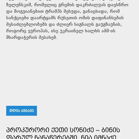
ზელენსკიმ, რომელიც გრემის დაკრძალვას დაესწრო
და მოგვიანებით ტრამპს შეხვდა, განაცხადა, რომ
სანქციები დაარტყამს რუსეთის ომის დაფინანსების
შესაძლებლობებს და ძლიერ სიგნალს გაუგზავნის,
როგორც ევროპას, ისე უკრაინელ ხალხს აშშ-ის
მხარდაჭერის შესახებ.
ᲓᲦᲘᲡ ᲐᲛᲑᲐᲕᲘ
ᲞᲠᲝᲙᲣᲠᲝᲠᲘ ᲥᲔᲗᲘ ᲡᲝᲜᲘᲫᲔ – ᲑᲘᲜᲘᲡ
ᲤᲐᲠᲣᲚ ᲩᲐᲜᲐᲬᲔᲠᲔᲑᲨᲘ, ᲜᲘᲐ ᲘᲛᲜᲐᲫᲔ