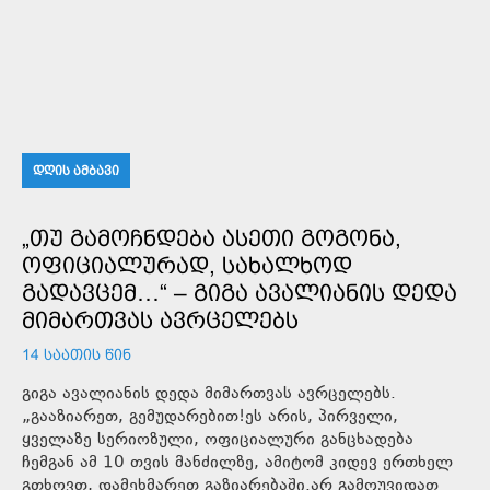
ᲓᲦᲘᲡ ᲐᲛᲑᲐᲕᲘ
„ᲗᲣ ᲒᲐᲛᲝᲩᲜᲓᲔᲑᲐ ᲐᲡᲔᲗᲘ ᲒᲝᲒᲝᲜᲐ,
ᲝᲤᲘᲪᲘᲐᲚᲣᲠᲐᲓ, ᲡᲐᲮᲐᲚᲮᲝᲓ
ᲒᲐᲓᲐᲕᲪᲔᲛ…“ – ᲒᲘᲒᲐ ᲐᲕᲐᲚᲘᲐᲜᲘᲡ ᲓᲔᲓᲐ
ᲛᲘᲛᲐᲠᲗᲕᲐᲡ ᲐᲕᲠᲪᲔᲚᲔᲑᲡ
14 ᲡᲐᲐᲗᲘᲡ ᲬᲘᲜ
გიგა ავალიანის დედა მიმართვას ავრცელებს.
„გააზიარეთ, გემუდარებით!ეს არის, პირველი,
ყველაზე სერიოზული, ოფიციალური განცხადება
ჩემგან ამ 10 თვის მანძილზე, ამიტომ კიდევ ერთხელ
გთხოვთ, დამეხმარეთ გაზიარებაში.არ გამოუვიდათ