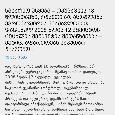
ᲡᲐᲒᲐᲠᲔᲝ ᲣᲬᲧᲔᲑᲐ – ᲝᲙᲣᲞᲐᲪᲘᲘᲡ 18
ᲬᲚᲘᲡᲗᲐᲕᲖᲔ, ᲠᲣᲡᲔᲗᲘ ᲐᲠ ᲐᲡᲠᲣᲚᲔᲑᲡ
ᲔᲕᲠᲝᲙᲐᲕᲨᲘᲠᲘᲡ ᲨᲣᲐᲛᲐᲕᲚᲝᲑᲘᲗ
ᲓᲐᲓᲔᲑᲣᲚ 2008 ᲬᲚᲘᲡ 12 ᲐᲒᲕᲘᲡᲢᲝᲡ
ᲪᲔᲪᲮᲚᲘᲡ ᲨᲔᲬᲧᲕᲔᲢᲘᲡ ᲨᲔᲗᲐᲜᲮᲛᲔᲑᲐᲡ –
ᲛᲔᲢᲘᲪ, ᲐᲤᲐᲠᲗᲝᲔᲑᲡ ᲡᲐᲙᲣᲗᲐᲠ
ᲣᲙᲐᲜᲝᲜᲝ...
19 ᲬᲣᲗᲘ ᲬᲘᲜ
დღესაც, ოკუპაციის 18 წლისთავზე, რუსეთი არ
ასრულებს ევროკავშირის შუამავლობით დადებულ
2008 წლის 12 აგვისტოს ცეცხლის
შეწყვეტის შეთანხმებას. მეტიც, რუსეთი აფართოებს
საკუთარ უკანონო კონტროლს ოკუპირებულ
რეგიონებში, აგრძელებს მათი მილიტარიზაციის
პროცესს და აქტიურად დგამს ნაბიჯებს მათი
ფაქტობრივი ანექსიისკენ, - ამის შესახებ ნათქვამია
საქართველოს საგარეო საქმეთა სამინისტროს მიერ