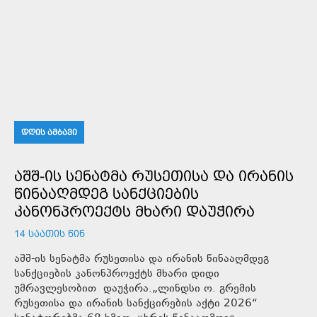
ᲓᲦᲘᲡ ᲐᲛᲑᲐᲕᲘ
ᲐᲨᲨ-ᲘᲡ ᲡᲔᲜᲐᲢᲛᲐ ᲠᲣᲡᲔᲗᲘᲡᲐ ᲓᲐ ᲘᲠᲐᲜᲘᲡ
ᲬᲘᲜᲐᲐᲦᲛᲓᲔᲒ ᲡᲐᲜᲥᲪᲘᲔᲑᲘᲡ
ᲙᲐᲜᲝᲜᲞᲠᲝᲔᲥᲢᲡ ᲛᲮᲐᲠᲘ ᲓᲐᲣᲭᲘᲠᲐ
14 ᲡᲐᲐᲗᲘᲡ ᲬᲘᲜ
აშშ-ის სენატმა რუსეთისა და ირანის წინააღმდეგ
სანქციების კანონპროექტს მხარი დიდი
უმრავლესობით დაუჭირა.„ლინდსი ო. გრემის
რუსეთისა და ირანის სანქცირების აქტი 2026“