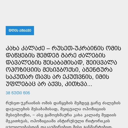
ᲓᲦᲘᲡ ᲐᲛᲑᲐᲕᲘ
ᲙᲐᲮᲐ ᲙᲐᲚᲐᲫᲔ – ᲠᲣᲡᲔᲗ-ᲣᲙᲠᲐᲘᲜᲘᲡ ᲝᲛᲘᲡ
ᲓᲐᲬᲧᲔᲑᲘᲡ ᲨᲔᲛᲓᲔᲒ ᲒᲐᲠᲔ ᲫᲐᲚᲔᲑᲘᲡ
ᲓᲐᲕᲐᲚᲔᲑᲘᲡ ᲨᲔᲡᲐᲑᲐᲛᲘᲡᲐᲓ, ᲨᲔᲘᲪᲕᲐᲚᲐ
ᲝᲞᲝᲖᲘᲪᲘᲘᲡ ᲛᲔᲡᲘᲯᲑᲝᲥᲡᲘ, ᲐᲒᲔᲜᲢᲣᲠᲐ
ᲡᲐᲙᲣᲗᲐᲠ ᲗᲐᲕᲡ ᲐᲠ ᲔᲙᲣᲗᲕᲜᲘᲡ, ᲘᲛᲘᲡ
ᲣᲤᲚᲔᲑᲐᲪ ᲐᲠ ᲐᲥᲕᲡ, ᲙᲘᲗᲮᲕᲐ...
38 ᲬᲣᲗᲘ ᲬᲘᲜ
რუსეთ-უკრაინის ომის დაწყების შემდეგ გარე ძალების
დავალების შესაბამისად, შეიცვალა ოპოზიციის
მესიჯბოქსი, – ასე გამოეხმაურა კახა კალაძე მედიის
შეკითხვას, ოპოზიციაში ანტირუსული რიტორიკის
ცვლილებასთან დაკავშირებით.მისი განმარტებით,