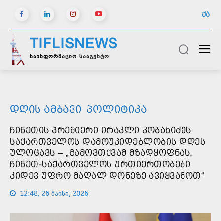
ᲥᲐ
TIFLISNEWS
საინფორმაციო სააგენტო
ᲓᲦᲘᲡ ᲐᲛᲑᲐᲕᲘ
ᲞᲝᲚᲘᲢᲘᲙᲐ
ᲩᲘᲜᲔᲗᲘᲡ ᲞᲠᲔᲛᲘᲔᲠᲘ ᲘᲠᲐᲙᲚᲘ ᲙᲝᲑᲐᲮᲘᲫᲔᲡ
ᲡᲐᲥᲐᲠᲗᲕᲔᲚᲝᲡ ᲓᲐᲛᲝᲣᲙᲘᲓᲔᲑᲚᲝᲑᲘᲡ ᲓᲦᲔᲡ
ᲣᲚᲝᲪᲐᲕᲡ – „ᲒᲐᲛᲝᲕᲗᲥᲕᲐᲛ ᲛᲖᲐᲓᲧᲝᲤᲜᲐᲡ,
ᲩᲘᲜᲔᲗ-ᲡᲐᲥᲐᲠᲗᲕᲔᲚᲝᲡ ᲣᲠᲗᲘᲔᲠᲗᲝᲑᲔᲑᲘ
ᲙᲘᲓᲔᲕ ᲣᲤᲠᲝ ᲛᲐᲦᲐᲚ ᲓᲝᲜᲔᲖᲔ ᲐᲕᲘᲧᲕᲐᲜᲝᲗ“
12:48, 26 მაისი, 2026