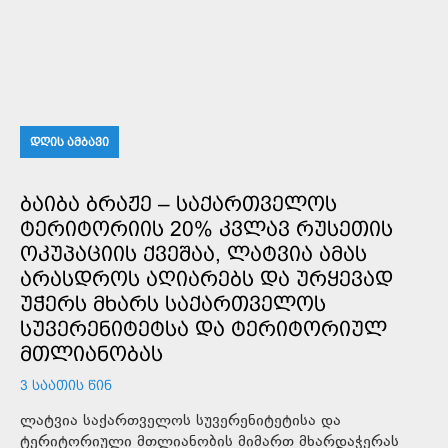
ᲓᲦᲘᲡ ᲐᲛᲑᲐᲕᲘ
ᲑᲐᲘᲑᲐ ᲑᲠᲐᲟᲔ – ᲡᲐᲥᲐᲠᲗᲕᲔᲚᲝᲡ
ᲢᲔᲠᲘᲢᲝᲠᲘᲘᲡ 20% ᲙᲕᲚᲐᲕ ᲠᲣᲡᲔᲗᲘᲡ
ᲝᲙᲣᲞᲐᲪᲘᲘᲡ ᲥᲕᲔᲨᲐᲐ, ᲚᲐᲢᲕᲘᲐ ᲐᲛᲐᲡ
ᲐᲠᲐᲡᲓᲠᲝᲡ ᲐᲦᲘᲐᲠᲔᲑᲡ ᲓᲐ ᲣᲠᲧᲔᲕᲐᲓ
ᲣᲭᲔᲠᲡ ᲛᲮᲐᲠᲡ ᲡᲐᲥᲐᲠᲗᲕᲔᲚᲝᲡ
ᲡᲣᲕᲔᲠᲔᲜᲘᲢᲔᲢᲡᲐ ᲓᲐ ᲢᲔᲠᲘᲢᲝᲠᲘᲣᲚ
ᲛᲗᲚᲘᲐᲜᲝᲑᲐᲡ
3 ᲡᲐᲐᲗᲘᲡ ᲬᲘᲜ
ლატვია საქართველოს სუვერენიტეტისა და
ტერიტორიული მთლიანობის მიმართ მხარდაჭერას