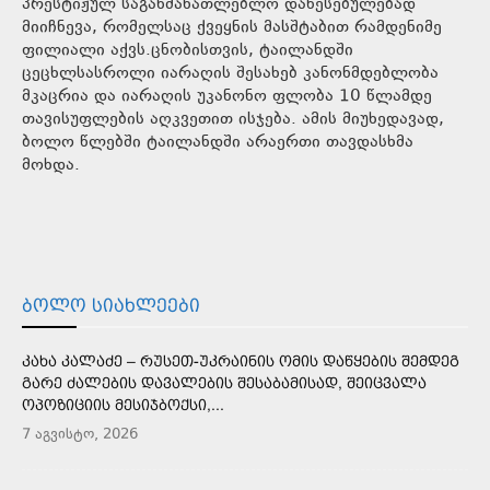
პრესტიჟულ საგანმანათლებლო დაწესებულებად
მიიჩნევა, რომელსაც ქვეყნის მასშტაბით რამდენიმე
ფილიალი აქვს.ცნობისთვის, ტაილანდში
ცეცხლსასროლი იარაღის შესახებ კანონმდებლობა
მკაცრია და იარაღის უკანონო ფლობა 10 წლამდე
თავისუფლების აღკვეთით ისჯება. ამის მიუხედავად,
ბოლო წლებში ტაილანდში არაერთი თავდასხმა
მოხდა.
ᲑᲝᲚᲝ ᲡᲘᲐᲮᲚᲔᲔᲑᲘ
ᲙᲐᲮᲐ ᲙᲐᲚᲐᲫᲔ – ᲠᲣᲡᲔᲗ-ᲣᲙᲠᲐᲘᲜᲘᲡ ᲝᲛᲘᲡ ᲓᲐᲬᲧᲔᲑᲘᲡ ᲨᲔᲛᲓᲔᲒ
ᲒᲐᲠᲔ ᲫᲐᲚᲔᲑᲘᲡ ᲓᲐᲕᲐᲚᲔᲑᲘᲡ ᲨᲔᲡᲐᲑᲐᲛᲘᲡᲐᲓ, ᲨᲔᲘᲪᲕᲐᲚᲐ
ᲝᲞᲝᲖᲘᲪᲘᲘᲡ ᲛᲔᲡᲘᲯᲑᲝᲥᲡᲘ,...
7 აგვისტო, 2026