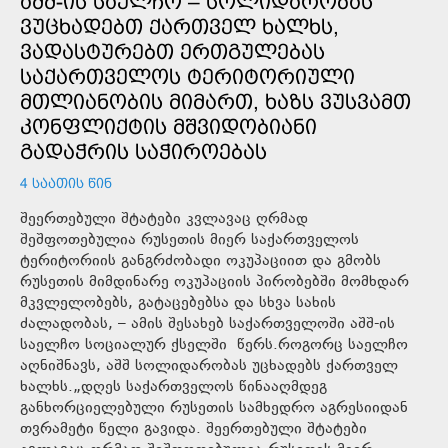
ᲐᲨᲨ-ᲘᲡ ᲡᲐᲔᲚᲩᲝ – ᲡᲝᲚᲘᲓᲐᲠᲝᲑᲐᲡ
ᲕᲣᲪᲮᲐᲓᲔᲑᲗ ᲥᲐᲠᲗᲕᲔᲚ ᲮᲐᲚᲮᲡ,
ᲕᲐᲓᲐᲡᲢᲣᲠᲔᲑᲗ ᲔᲠᲗᲒᲣᲚᲔᲑᲐᲡ
ᲡᲐᲥᲐᲠᲗᲕᲔᲚᲝᲡ ᲢᲔᲠᲘᲢᲝᲠᲘᲣᲚᲘ
ᲛᲗᲚᲘᲐᲜᲝᲑᲘᲡ ᲛᲘᲛᲐᲠᲗ, ᲮᲐᲖᲡ ᲕᲣᲡᲕᲐᲛᲗ
ᲙᲝᲜᲤᲚᲘᲥᲢᲘᲡ ᲛᲨᲕᲘᲓᲝᲑᲘᲐᲜᲘ
ᲒᲐᲓᲐᲭᲠᲘᲡ ᲡᲐᲭᲘᲠᲝᲔᲑᲐᲡ
4 ᲡᲐᲐᲗᲘᲡ ᲬᲘᲜ
შეერთებული შტატები კვლავაც ღრმად
შეშფოთებულია რუსეთის მიერ საქართველოს
ტერიტორიის განგრძობადი ოკუპაციით და გმობს
რუსეთის მიმდინარე ოკუპაციის პირობებში მომხდარ
მკვლელობებს, გატაცებებსა და სხვა სახის
ძალადობას, – ამის შესახებ საქართველოში აშშ-ის
საელჩო სოციალურ ქსელში წერს.როგორც საელჩო
აღნიშნავს, აშშ სოლიდარობას უცხადებს ქართველ
ხალხს.„დღეს საქართველოს წინააღმდეგ
განხორციელებული რუსეთის სამხედრო აგრესიიდან
თვრამეტი წელი გავიდა. შეერთებული შტატები