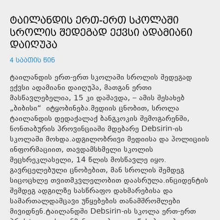
ᲢᲐᲘᲚᲐᲜᲓᲘᲡ ᲔᲠᲗ-ᲔᲠᲗ ᲡᲙᲝᲚᲐᲨᲘ
ᲡᲠᲝᲚᲘᲡ ᲨᲔᲓᲔᲒᲐᲓ ᲔᲥᲕᲡᲘ ᲐᲓᲐᲛᲘᲐᲜᲘ
ᲓᲐᲘᲦᲣᲞᲐ
4 ᲡᲐᲐᲗᲘᲡ ᲬᲘᲜ
ტაილანდის ერთ-ერთ სკოლაში სროლის შედეგად
ექვსი ადამიანი დაიღუპა, მათგან ერთი
მასწავლებელია, 15 კი დაშავდა, – ამის შესახებ
„ბიბისი“ იტყობინება.მედიის ცნობით, სროლა
ტაილანდის დედაქალაქ ბანგკოკის შემოგარენში,
ნონთაბურის პროვინციაში მდებარე Debsirin-ის
სკოლაში მოხდა.ადგილობრივი მედიისა და პოლიციის
ინფორმაციით, თავდამსხმელი სკოლის
მეცხრეკლასელი, 14 წლის მოსწავლე იყო.
გავრცელებული ცნობებით, მან სროლის შემდეგ
სიცოცხლე თვითმკვლელობით დაასრულა.ინციდენტის
შემდეგ ადგილზე სასწრაფო დახმარებისა და
სამართალდამცავი უწყებების თანამშრომლები
მივიდნენ.ტაილანდში Debsirin-ის სკოლა ერთ-ერთ