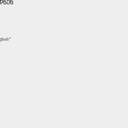
ᲓᲜᲔᲜ
უსის“