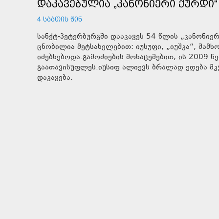
ᲓᲐᲙᲐᲕᲔᲑᲣᲚᲘᲐ „ᲙᲐᲜᲝᲜᲘᲔᲠᲘ ᲥᲣᲠᲓᲘ“
4 ᲡᲐᲐᲗᲘᲡ ᲬᲘᲜ
სანქტ-პეტერბურგში დააკავეს 54 წლის „კანონიე
ცნობილია მეტსახელებით: იუსუფი, „იუშკა“, შამ
იძებნებოდა.გამოძიების მონაცემებით, ის 2009 წ
გაათავისუფლეს.იუსიფ ალიევს ბრალად ედება მკ
დაკავება.