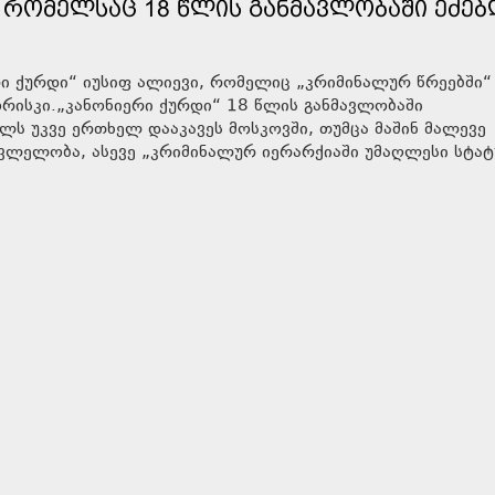
 ᲠᲝᲛᲔᲚᲡᲐᲪ 18 ᲬᲚᲘᲡ ᲒᲐᲜᲛᲐᲕᲚᲝᲑᲐᲨᲘ ᲔᲫᲔᲑ
რი ქურდი“ იუსიფ ალიევი, რომელიც „კრიმინალურ წრეებში“
ხორისკი.„კანონიერი ქურდი“ 18 წლის განმავლობაში
ელს უკვე ერთხელ დააკავეს მოსკოვში, თუმცა მაშინ მალევე
ვლელობა, ასევე „კრიმინალურ იერარქიაში უმაღლესი სტატ