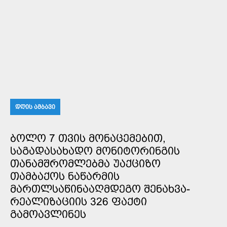
ᲓᲦᲘᲡ ᲐᲛᲑᲐᲕᲘ
ᲑᲝᲚᲝ 7 ᲗᲕᲘᲡ ᲛᲝᲜᲐᲪᲔᲛᲔᲑᲘᲗ,
ᲡᲐᲒᲐᲓᲐᲡᲐᲮᲐᲓᲝ ᲛᲝᲜᲘᲢᲝᲠᲘᲜᲒᲘᲡ
ᲗᲐᲜᲐᲛᲨᲠᲝᲛᲚᲔᲑᲛᲐ ᲣᲐᲥᲪᲘᲖᲝ
ᲗᲐᲛᲑᲐᲥᲝᲡ ᲜᲐᲬᲐᲠᲛᲘᲡ
ᲛᲐᲠᲗᲚᲡᲐᲬᲘᲜᲐᲐᲦᲛᲓᲔᲒᲝ ᲨᲔᲜᲐᲮᲕᲐ-
ᲠᲔᲐᲚᲘᲖᲐᲪᲘᲘᲡ 326 ᲤᲐᲥᲢᲘ
ᲒᲐᲛᲝᲐᲕᲚᲘᲜᲔᲡ