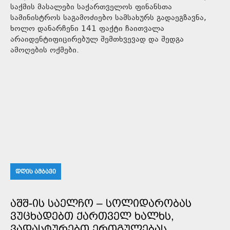
საქმის მასალები საქართველოს ფინანსთა
სამინისტროს საგამოძიებო სამსახურს გადაეგზავნა,
ხოლო დანარჩენი 141 ფაქტი ჩაითვალა
არაიდენტიფიცირებულ შემთხვევად და შედგა
ამოღების ოქმები.
ᲓᲦᲘᲡ ᲐᲛᲑᲐᲕᲘ
ᲐᲨᲨ-ᲘᲡ ᲡᲐᲔᲚᲩᲝ – ᲡᲝᲚᲘᲓᲐᲠᲝᲑᲐᲡ
ᲕᲣᲪᲮᲐᲓᲔᲑᲗ ᲥᲐᲠᲗᲕᲔᲚ ᲮᲐᲚᲮᲡ,
ᲕᲐᲓᲐᲡᲢᲣᲠᲔᲑᲗ ᲔᲠᲗᲒᲣᲚᲔᲑᲐᲡ