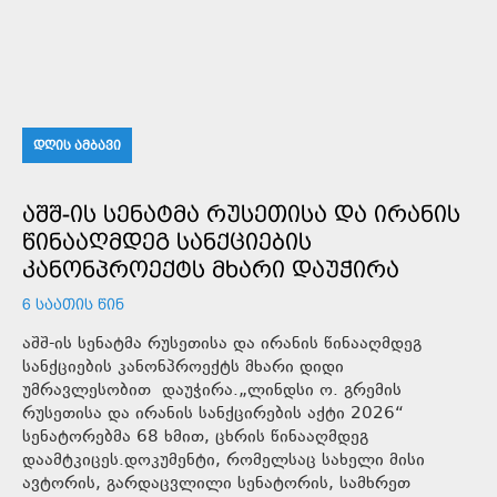
ᲓᲦᲘᲡ ᲐᲛᲑᲐᲕᲘ
ᲐᲨᲨ-ᲘᲡ ᲡᲔᲜᲐᲢᲛᲐ ᲠᲣᲡᲔᲗᲘᲡᲐ ᲓᲐ ᲘᲠᲐᲜᲘᲡ
ᲬᲘᲜᲐᲐᲦᲛᲓᲔᲒ ᲡᲐᲜᲥᲪᲘᲔᲑᲘᲡ
ᲙᲐᲜᲝᲜᲞᲠᲝᲔᲥᲢᲡ ᲛᲮᲐᲠᲘ ᲓᲐᲣᲭᲘᲠᲐ
6 ᲡᲐᲐᲗᲘᲡ ᲬᲘᲜ
აშშ-ის სენატმა რუსეთისა და ირანის წინააღმდეგ
სანქციების კანონპროექტს მხარი დიდი
უმრავლესობით დაუჭირა.„ლინდსი ო. გრემის
რუსეთისა და ირანის სანქცირების აქტი 2026“
სენატორებმა 68 ხმით, ცხრის წინააღმდეგ
დაამტკიცეს.დოკუმენტი, რომელსაც სახელი მისი
ავტორის, გარდაცვლილი სენატორის, სამხრეთ