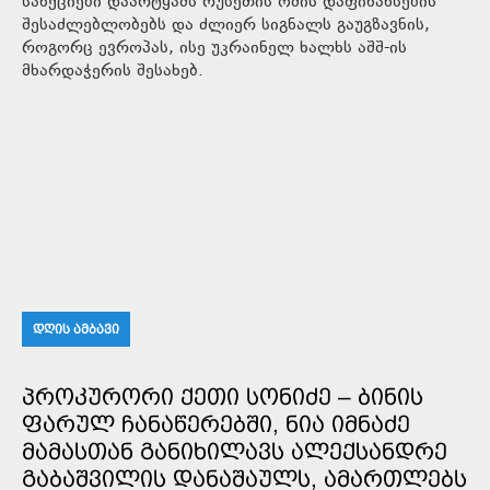
სანქციები დაარტყამს რუსეთის ომის დაფინანსების
შესაძლებლობებს და ძლიერ სიგნალს გაუგზავნის,
როგორც ევროპას, ისე უკრაინელ ხალხს აშშ-ის
მხარდაჭერის შესახებ.
ᲓᲦᲘᲡ ᲐᲛᲑᲐᲕᲘ
ᲞᲠᲝᲙᲣᲠᲝᲠᲘ ᲥᲔᲗᲘ ᲡᲝᲜᲘᲫᲔ – ᲑᲘᲜᲘᲡ
ᲤᲐᲠᲣᲚ ᲩᲐᲜᲐᲬᲔᲠᲔᲑᲨᲘ, ᲜᲘᲐ ᲘᲛᲜᲐᲫᲔ
ᲛᲐᲛᲐᲡᲗᲐᲜ ᲒᲐᲜᲘᲮᲘᲚᲐᲕᲡ ᲐᲚᲔᲥᲡᲐᲜᲓᲠᲔ
ᲒᲐᲑᲐᲨᲕᲘᲚᲘᲡ ᲓᲐᲜᲐᲨᲐᲣᲚᲡ, ᲐᲛᲐᲠᲗᲚᲔᲑᲡ