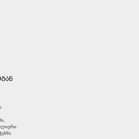
ᲝᲒᲐᲜ
ს
ი,
 ძლიერი
ქებმა