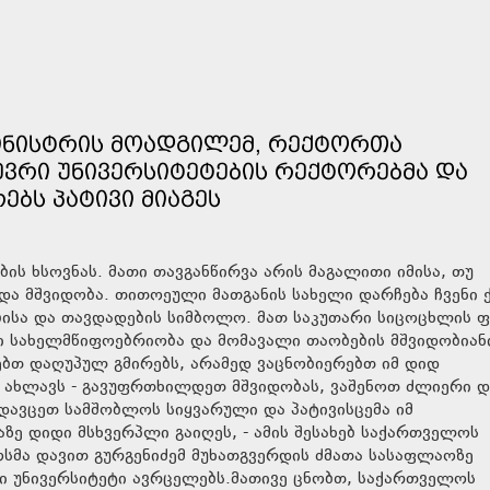
ᲛᲘᲜᲘᲡᲢᲠᲘᲡ ᲛᲝᲐᲓᲒᲘᲚᲔᲛ, ᲠᲔᲥᲢᲝᲠᲗᲐ
ᲔᲕᲠᲘ ᲣᲜᲘᲕᲔᲠᲡᲘᲢᲔᲢᲔᲑᲘᲡ ᲠᲔᲥᲢᲝᲠᲔᲑᲛᲐ ᲓᲐ
ᲔᲑᲡ ᲞᲐᲢᲘᲕᲘ ᲛᲘᲐᲒᲔᲡ
ბის ხსოვნას. მათი თავგანწირვა არის მაგალითი იმისა, თუ
ა მშვიდობა. თითოეული მათგანის სახელი დარჩება ჩვენი ქ
ბისა და თავდადების სიმბოლო. მათ საკუთარი სიცოცხლის 
ნი სახელმწიფოებრიობა და მომავალი თაობების მშვიდობიან
ებთ დაღუპულ გმირებს, არამედ ვაცნობიერებთ იმ დიდ
ნ ახლავს - გავუფრთხილდეთ მშვიდობას, ვაშენოთ ძლიერი დ
დავცეთ სამშობლოს სიყვარული და პატივისცემა იმ
ზე დიდი მსხვერპლი გაიღეს, - ამის შესახებ საქართველოს
ოსმა დავით გურგენიძემ მუხათგვერდის ძმათა სასაფლაოზე
ი უნივერსიტეტი ავრცელებს.მათივე ცნობთ, საქართველოს