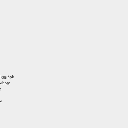
ვეყნის
ფასად
ი
ა