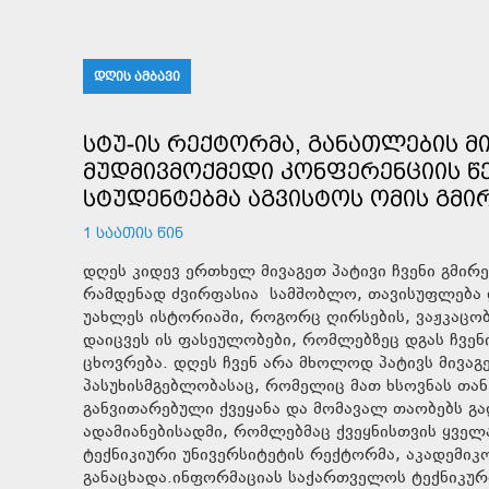
ᲓᲦᲘᲡ ᲐᲛᲑᲐᲕᲘ
ᲡᲢᲣ-ᲘᲡ ᲠᲔᲥᲢᲝᲠᲛᲐ, ᲒᲐᲜᲐᲗᲚᲔᲑᲘᲡ 
ᲛᲣᲓᲛᲘᲕᲛᲝᲥᲛᲔᲓᲘ ᲙᲝᲜᲤᲔᲠᲔᲜᲪᲘᲘᲡ Წ
ᲡᲢᲣᲓᲔᲜᲢᲔᲑᲛᲐ ᲐᲒᲕᲘᲡᲢᲝᲡ ᲝᲛᲘᲡ ᲒᲛᲘᲠ
1 ᲡᲐᲐᲗᲘᲡ ᲬᲘᲜ
დღეს კიდევ ერთხელ მივაგეთ პატივი ჩვენი გმირე
რამდენად ძვირფასია სამშობლო, თავისუფლება დ
უახლეს ისტორიაში, როგორც ღირსების, ვაჟკაცო
დაიცვეს ის ფასეულობები, რომლებზეც დგას ჩვე
ცხოვრება. დღეს ჩვენ არა მხოლოდ პატივს მივაგ
პასუხისმგებლობასაც, რომელიც მათ ხსოვნას თა
განვითარებული ქვეყანა და მომავალ თაობებს გა
ადამიანებისადმი, რომლებმაც ქვეყნისთვის ყველა
ტექნიკიური უნივერსიტეტის რექტორმა, აკადემიკ
განაცხადა.ინფორმაციას საქართველოს ტექნიკურ