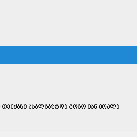
ᲙᲐ
ᲡᲐᲛᲐᲠᲗᲐᲚᲘ
ᲔᲙᲝᲜᲝᲛᲘᲙᲐ
ᲗᲐᲕᲓᲐᲪᲕᲐ
ᲛᲡᲝᲤᲚᲘᲝ
 ᲗᲔᲛᲥᲐᲖᲔ ᲐᲮᲐᲚᲒᲐᲖᲠᲓᲐ ᲒᲝᲒᲝ ᲛᲐᲜ ᲛᲝᲙᲚᲐ