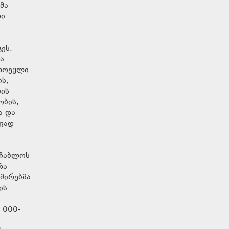
მა
დი
ეს.
ა
ითოეული
ს,
ბის
ობის,
ა და
ოფად
აჩაბლოს
რა
მირებმა
ის
 000-