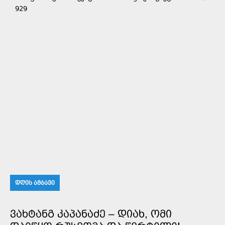
929
ᲓᲦᲘᲡ ᲐᲛᲑᲐᲕᲘ
ᲕᲐᲮᲢᲐᲜᲒ ᲙᲐᲞᲐᲜᲐᲫᲔ – ᲓᲘᲐᲮ, ᲝᲛᲘ