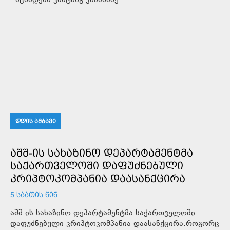
- აცხადებს ვახტანგ კაპანაძე.
ᲓᲦᲘᲡ ᲐᲛᲑᲐᲕᲘ
ᲐᲨᲨ-ᲘᲡ ᲡᲐᲮᲐᲖᲘᲜᲝ ᲓᲔᲞᲐᲠᲢᲐᲛᲔᲜᲢᲛᲐ
ᲡᲐᲥᲐᲠᲗᲕᲔᲚᲝᲨᲘ ᲓᲐᲤᲣᲫᲜᲔᲑᲣᲚᲘ
ᲙᲠᲘᲞᲢᲝᲙᲝᲛᲞᲐᲜᲘᲐ ᲓᲐᲐᲡᲐᲜᲥᲪᲘᲠᲐ
5 ᲡᲐᲐᲗᲘᲡ ᲬᲘᲜ
აშშ-ის სახაზინო დეპარტამენტმა საქართველოში
დაფუძნებული კრიპტოკომპანია დაასანქცირა.როგორც