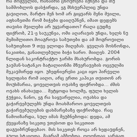
რა მოგველის, რანაირი ცხოვრება იქნება და თუ
სამშობლოს დასჭირდა, ეგ მსხვერპლიც უნდა
გავიღოთ, მარტო შენ ხომ არ გიყვარს შენი შვილი,
აფხაზეთში რომ ბიჭები დაიღუპნენ, იმათ დედებს
თავისი შვილები არ უყვარდათო? რაღა ცუდზე
ფიქრობ, 21-ე საუკუნეა, ომი აღარავის უნდა, ხელს ნუ
შემიშლითო.მოაგროვა საბუთები და ამ მოგროვილი
საბუთებით 9 თვე ელოდა მიღებას. ყველას მოსწონდა,
ნაკითხი, განათლებული ბიჭი ხარო. მიიღეს. 2004
წლიდან საკონტრაქტო ჯარში მსახურობდა. გორის
ჯავშან-სატანკო ბატალიონში მზვერავების ოცეულში
მეკავშირედ იყო. უბედნიერესი კაცი იყო პირველი
ხელფასი რომ აიღო, არც ერთი კაპიკი თვითონ არ
მოუხმარია, ყოველთვის ოჯახზე ფიქრობდა… ძმის
ოჯახს ინახავდა… მეტყოდა ხოლმე, ფული ხელის
ჭუჭყია, ნანო, ეგ რა საყვარელია, ოჯახსა და
გაჭირვებულებს უნდა მოახმაროო.ყოველთვის
გაჭირვებულების დახმარებაზე ფიქრობდა. რაც
წამოიზარდა, სულ იმას მეუბნებოდა: დედა, ამ
ქვეყანაზე სიკეთე ვთესოთ და სიკეთით
დაგვიბრუნდებაო. მის სიკეთეს როცა არ ხედავდნენ,
გული სტკიოდა, მაგრამ ამბობდა, ოღონდაც კარგად