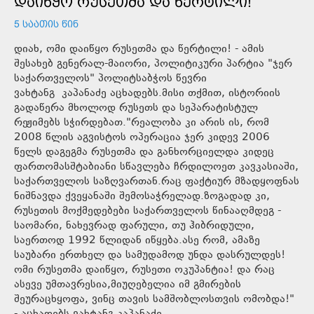
ᲓᲐᲘᲬᲧᲝ ᲠᲣᲡᲔᲗᲛᲐ ᲓᲐ ᲬᲔᲠᲢᲘᲚᲘ!
5 ᲡᲐᲐᲗᲘᲡ ᲬᲘᲜ
დიახ, ომი დაიწყო რუსეთმა და წერტილი! - ამის
შესახებ გენერალ-მაიორი, პოლიტიკური პარტია "ჯერ
საქართველოს" პოლიტსაბჭოს წევრი
ვახტანგ კაპანაძე აცხადებს.მისი თქმით, ისტორიის
გადაწერა მხოლოდ რუსეთს და სეპარატისტულ
რეჟიმებს სჭირდებათ."რეალობა კი არის ის, რომ
2008 წლის აგვისტოს ოპერაცია ჯერ კიდევ 2006
წელს დაგეგმა რუსეთმა და განხორციელდა კიდეც
ფართომასშტაბიანი სწავლება ჩრდილოეთ კავკასიაში,
საქართველოს საზღვართან.რაც ფაქტიურ მზადყოფნას
ნიშნავდა ქვეყანაში შემოსაჭრელად.ზოგადად კი,
რუსეთის მოქმედებები საქართველოს წინააღმდეგ -
საომარი, ნახევრად ფარული, თუ ჰიბრიდული,
საერთოდ 1992 წლიდან იწყება.ასე რომ, ამაზე
საუბარი ერთხელ და სამუდამოდ უნდა დასრულდეს!
ომი რუსეთმა დაიწყო, რუსეთი ოკუპანტია! და რაც
ასევე უმთავრესია,მიუღებელია იმ გმირების
შეურაცხყოფა, ვინც თავის სამშობლოსთვის ომობდა!"