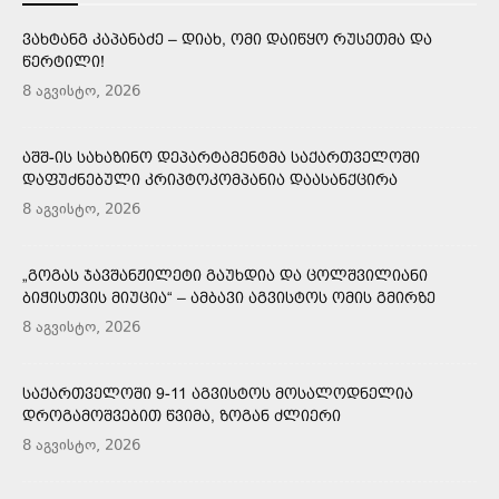
ᲕᲐᲮᲢᲐᲜᲒ ᲙᲐᲞᲐᲜᲐᲫᲔ – ᲓᲘᲐᲮ, ᲝᲛᲘ ᲓᲐᲘᲬᲧᲝ ᲠᲣᲡᲔᲗᲛᲐ ᲓᲐ
ᲬᲔᲠᲢᲘᲚᲘ!
8 აგვისტო, 2026
ᲐᲨᲨ-ᲘᲡ ᲡᲐᲮᲐᲖᲘᲜᲝ ᲓᲔᲞᲐᲠᲢᲐᲛᲔᲜᲢᲛᲐ ᲡᲐᲥᲐᲠᲗᲕᲔᲚᲝᲨᲘ
ᲓᲐᲤᲣᲫᲜᲔᲑᲣᲚᲘ ᲙᲠᲘᲞᲢᲝᲙᲝᲛᲞᲐᲜᲘᲐ ᲓᲐᲐᲡᲐᲜᲥᲪᲘᲠᲐ
8 აგვისტო, 2026
„ᲒᲝᲒᲐᲡ ᲯᲐᲕᲨᲐᲜᲟᲘᲚᲔᲢᲘ ᲒᲐᲣᲮᲓᲘᲐ ᲓᲐ ᲪᲝᲚᲨᲕᲘᲚᲘᲐᲜᲘ
ᲑᲘᲭᲘᲡᲗᲕᲘᲡ ᲛᲘᲣᲪᲘᲐ“ – ᲐᲛᲑᲐᲕᲘ ᲐᲒᲕᲘᲡᲢᲝᲡ ᲝᲛᲘᲡ ᲒᲛᲘᲠᲖᲔ
8 აგვისტო, 2026
ᲡᲐᲥᲐᲠᲗᲕᲔᲚᲝᲨᲘ 9-11 ᲐᲒᲕᲘᲡᲢᲝᲡ ᲛᲝᲡᲐᲚᲝᲓᲜᲔᲚᲘᲐ
ᲓᲠᲝᲒᲐᲛᲝᲨᲕᲔᲑᲘᲗ ᲬᲕᲘᲛᲐ, ᲖᲝᲒᲐᲜ ᲫᲚᲘᲔᲠᲘ
8 აგვისტო, 2026