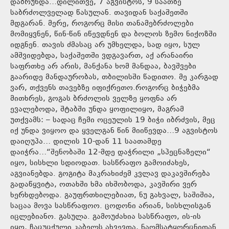
დაბრუნდა…დილითვე, 7 აგვისტოს, 9 საათზე
საბრძოლველად წასულან. თავიდან საქაშეთში
მდგარან. მერე, როგორც მისი თანამებრძოლები
მომიყვნენ, წინ-წინ იწევდნენ და ბოლოს ზემო ნიქოზში
იდგნენ. თავის ძმასაც არ უმხელდა, სად იყო, სულ
ამშვიდებდა, საქაშეთში ვდგავართ, აქ არანაირი
საფრთხე არ არის, მანქანა ხომ მანდაა, ბავშვები
გაარიდე მანდაურობას, თბილისში წადითო. მე კარგად
ვარ, თქვენს თავებზე იფიქრეთო.როგორც ბიჭებმა
მითხრეს, გოგას ბრძოლის ველზე ყოფნა არ
ევალებოდა, შტაბში უნდა ყოფილიყო, მაგრამ
უთქვამს: – სადაც ჩემი ოცეულის 19 ბიჭი იბრძვის, მეც
იქ უნდა ვიყოო და ყველგან წინ მიიწევდა…9 აგვისტოს
დაიღუპა… დილის 10-დან 11 საათამდე
დაიჭრა…“შენობაში 12-მდე დაჭრილი „სპეცნაზელი“
იყო, სისხლი სდიოდათ. სასწრაფო გამოიძახეს,
აგვიანებდა. გოგიტა მაკრახიძემ კვლავ დაკავშირება
გადაწყვიტა, ოთახში ხმა იხშობოდა, კავშირი ვერ
ხერხდებოდა. გაუფრთხილებიათ, ნუ გახვალ, საშიშია,
საცაა მოვა სასწრაფოო. ცოდონი არიან, სისხლისგან
იცლებიანო. გასულა. გამოუძახია სასწრაფო, ის-ის
იყო, ჩაცუცქული კაბელს ახვევდა, ნაღმსატყორცნიდან