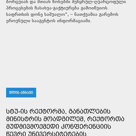
ბორცვიან და მთიან ზონებში მეწყრულ-ღვარცოფული
პროცესების ჩასახვა-გაქტიურება გამოიწვიოს.
საფრთხის დონე საშუალო“, – ნათქვამია გარემოს
ეროვნული სააგენტოს ინფორმაციაში.
ᲓᲦᲘᲡ ᲐᲛᲑᲐᲕᲘ
ᲡᲢᲣ-ᲘᲡ ᲠᲔᲥᲢᲝᲠᲛᲐ, ᲒᲐᲜᲐᲗᲚᲔᲑᲘᲡ
ᲛᲘᲜᲘᲡᲢᲠᲘᲡ ᲛᲝᲐᲓᲒᲘᲚᲔᲛ, ᲠᲔᲥᲢᲝᲠᲗᲐ
ᲛᲣᲓᲛᲘᲕᲛᲝᲥᲛᲔᲓᲘ ᲙᲝᲜᲤᲔᲠᲔᲜᲪᲘᲘᲡ
ᲬᲔᲕᲠᲘ ᲣᲜᲘᲕᲔᲠᲡᲘᲢᲔᲢᲔᲑᲘᲡ