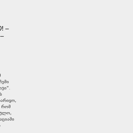
! –
 –
მ
ჩემი
ივი“.
ს
დარიყო,
ნ რომ
ს