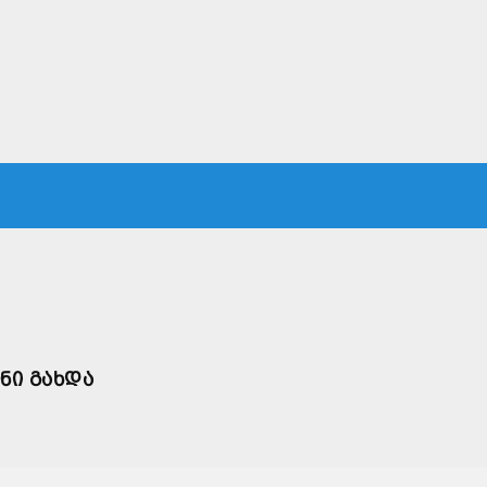
ᲙᲐ
ᲡᲐᲛᲐᲠᲗᲐᲚᲘ
ᲔᲙᲝᲜᲝᲛᲘᲙᲐ
ᲗᲐᲕᲓᲐᲪᲕᲐ
ᲛᲡᲝᲤᲚᲘᲝ
ᲜᲘ ᲒᲐᲮᲓᲐ