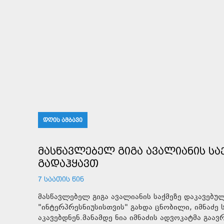
ᲓᲦᲘᲡ ᲐᲛᲑᲐᲕᲘ
ᲛᲐᲡᲬᲐᲕᲚᲔᲑᲔᲚ ᲒᲘᲒᲐ ᲐᲕᲐᲚᲘᲐᲜᲘᲡ ᲡᲐᲥ
ᲒᲐᲓᲐᲰᲧᲐᲕᲗ
7 ᲡᲐᲐᲗᲘᲡ ᲬᲘᲜ
მასწავლებელ გიგა ავალიანის საქმეზე დაკავებუ
"ინტერპრესნიუსისთვის" გახდა ცნობილი, იმნაძე
აკავებდნენ.მანამდე ნია იმნაძის ადვოკატმა გაა