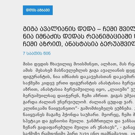
ᲓᲦᲘᲡ ᲐᲛᲑᲐᲕᲘ
ᲒᲘᲒᲐ ᲐᲕᲐᲚᲘᲐᲜᲘᲡ ᲓᲔᲓᲐ – ᲩᲔᲛᲘ ᲨᲕᲘ
ᲜᲘᲐ ᲘᲛᲜᲐᲫᲘᲡ ᲓᲔᲓᲐᲡ ᲠᲔᲐᲜᲘᲛᲐᲪᲘᲐᲨ
ᲩᲔᲛᲘ ᲐᲖᲠᲘᲗ, ᲐᲜᲐᲡᲢᲐᲡᲘᲐ ᲑᲔᲠᲣᲐᲨᲕᲘᲚ
7 ᲡᲐᲐᲗᲘᲡ ᲬᲘᲜ
მისი დედის ჩხავილიც მოისმინეთ, ალბათ, მას რეანიმაციაში ზეწარგადაფარებული შვილი არ უნახავს! , -
ამის შესახებ მასწავლებლის გიგა ავალიანის დედ
ფიგურანტის, ნია იმნაძის დაკავებასთან დაკავში
საქმეში კიდევ ერთი ფიგურანტის ანასტასია ბერ
აზრით, ანასტასია ბერუაშვილიც იყო, „ლაივში“ ვუ
ბერუაშვილსაც დაიჭერენ, ჩემი აზრით. გიგას უშ
გარდა.ძალიან ვნერვიულობ. ძალიან ცუდად ვარ.
კლინიკაში წაიყვანეთო“- გამომძიებელს ეუბნება
წაიყვანეს მაგაზე ჰქონდა საუბარი. მეორეც, ჩემი შვილი მიატოვეს! მიაგდეს, რომ მომკვდარიყო! ჩემი უდანაშაულო,
სპეტაკი და გენიოსი შვილი. ჯანმრთელი და ჯანსაღი შვილი. მისი დედის ჩხავი
ზეწარ გადაფარებული შვილი არ უნახავს“, - განა
საქმეზე რამდენიმე პირი უკვე ცნო დამნაშავედ.