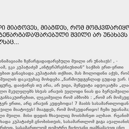
ᲚᲘ ᲛᲘᲐᲢᲝᲕᲔᲡ, ᲛᲘᲐᲒᲓᲔᲡ, ᲠᲝᲛ ᲛᲝᲛᲙᲕᲓᲐᲠᲘᲧᲝ
Ი ᲖᲔᲬᲐᲠᲒᲐᲓᲐᲤᲐᲠᲔᲑᲣᲚᲘ ᲨᲕᲘᲚᲘ ᲐᲠ ᲣᲜᲐᲮᲐᲕᲡ
ᲡᲐᲪ...
ამ, ეკა კუპატაძემ „ინტერპრესნიუსთან“ საქმის ერთ-ერთი
რებით განაცხადა.კუპატაძის თქმით, მას მოლოდინი აქვს, რო
უაშვილის დაკავებაც მოხდება.„წარმოუდგენლად ცუდად ვარ. 
ყურე, დაიჭირეს თუ არა, არ ვიცი, შეწყვიტა ადვოკატმა „ლა
უალო მკვლელებს სხვას არავის ველოდი ნიას და ბერუაშვილი
 განსაკუთრებით, ლეკიშვილი რომ ამბობს : „რომ არ მომკვ
. ჯერ ერთი, არც არავინ კვდებოდა! 7 მაისს სასამართლოდა
ლიც მოისმინეთ ალბათ. რეანიმაციაში
ცხადა კუპატაძემ.ცნობისთვის, სასამართლომ გიგა ავალიანი
 კერძოდ, სასამართლომ დემეტრე ჩიქოვანი დამნაშავედ ცნო