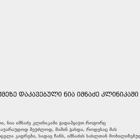
ᲛᲔᲖᲔ ᲓᲐᲙᲐᲕᲔᲑᲣᲚᲘ ᲜᲘᲐ ᲘᲛᲜᲐᲫᲔ ᲙᲚᲘᲜᲘᲙᲐᲨᲘ
ლი, ნია იმნაძე კლინიკაში გადაჰყავთ.როგორც
 სავარაუდოდ შეუძლოდ, მაშინ გახდა, როდესაც მას
ვრცელა კადრები, სადაც ჩანს, იმნაძის სახლთან მობილიზებ