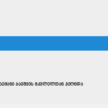
ᲙᲐ
ᲡᲐᲛᲐᲠᲗᲐᲚᲘ
ᲔᲙᲝᲜᲝᲛᲘᲙᲐ
ᲗᲐᲕᲓᲐᲪᲕᲐ
ᲛᲡᲝᲤᲚᲘᲝ
ᲐᲔᲛᲐᲜᲘ ᲑᲐᲕᲨᲕᲘᲡ ᲛᲙᲕᲚᲔᲚᲗᲐᲜ ᲰᲥᲝᲜᲓᲐ