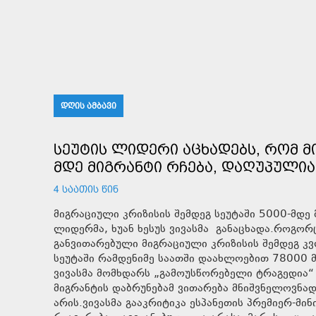
ᲓᲦᲘᲡ ᲐᲛᲑᲐᲕᲘ
ᲡᲔᲣᲢᲘᲡ ᲚᲘᲓᲔᲠᲘ ᲐᲪᲮᲐᲓᲔᲑᲡ, ᲠᲝᲛ Მ
ᲛᲓᲔ ᲛᲘᲒᲠᲐᲜᲢᲘ ᲠᲩᲔᲑᲐ, ᲓᲐᲦᲣᲞᲣᲚᲘᲐ
4 ᲡᲐᲐᲗᲘᲡ ᲬᲘᲜ
მიგრაციული კრიზისის შემდეგ სეუტაში 5000-მდე მ
ლიდერმა, ხუან ხესუს ვივასმა განაცხადა.როგორც
განვითარებული მიგრაციული კრიზისის შემდეგ კვ
სეუტაში რამდენიმე საათში დაახლოებით 78000 მ
ვივასმა მომხდარს „გამოუსწორებელი ტრაგედია“
მიგრანტის დაბრუნებამ ვითარება მნიშვნელოვნად
არის.ვივასმა გააკრიტიკა ესპანეთის პრემიერ-მ