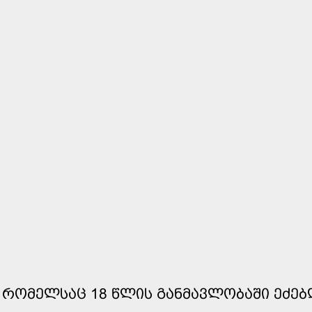
 ᲠᲝᲛᲔᲚᲡᲐᲪ 18 ᲬᲚᲘᲡ ᲒᲐᲜᲛᲐᲕᲚᲝᲑᲐᲨᲘ ᲔᲫᲔᲑ