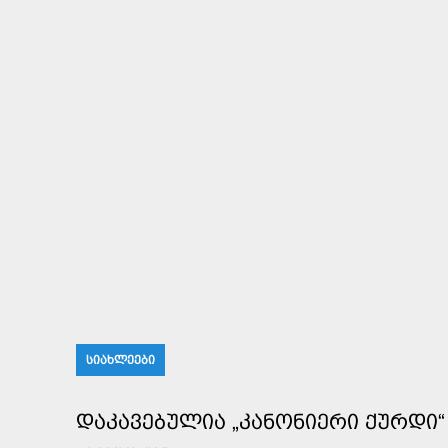
ᲡᲘᲐᲮᲚᲔᲔᲑᲘ
ᲓᲐᲙᲐᲕᲔᲑᲣᲚᲘᲐ „ᲙᲐᲜᲝᲜᲘᲔᲠᲘ ᲥᲣᲠᲓᲘ“