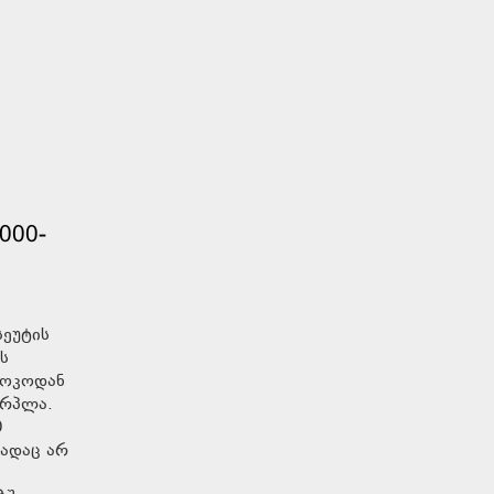
000-
სეუტის
ს
როკოდან
ერპლა.
0
მადაც არ