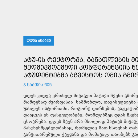
ᲓᲦᲘᲡ ᲐᲛᲑᲐᲕᲘ
ᲡᲢᲣ-ᲘᲡ ᲠᲔᲥᲢᲝᲠᲛᲐ, ᲒᲐᲜᲐᲗᲚᲔᲑᲘᲡ 
ᲛᲣᲓᲛᲘᲕᲛᲝᲥᲛᲔᲓᲘ ᲙᲝᲜᲤᲔᲠᲔᲜᲪᲘᲘᲡ Წ
ᲡᲢᲣᲓᲔᲜᲢᲔᲑᲛᲐ ᲐᲒᲕᲘᲡᲢᲝᲡ ᲝᲛᲘᲡ ᲒᲛᲘᲠ
3 ᲡᲐᲐᲗᲘᲡ ᲬᲘᲜ
დღეს კიდევ ერთხელ მივაგეთ პატივი ჩვენი გმირე
რამდენად ძვირფასია სამშობლო, თავისუფლება დ
უახლეს ისტორიაში, როგორც ღირსების, ვაჟკაცო
დაიცვეს ის ფასეულობები, რომლებზეც დგას ჩვე
ცხოვრება. დღეს ჩვენ არა მხოლოდ პატივს მივაგ
პასუხისმგებლობასაც, რომელიც მათ ხსოვნას თა
განვითარებული ქვეყანა და მომავალ თაობებს გა