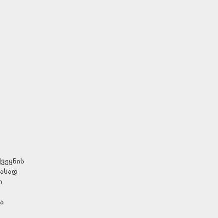
ვეყნის
ფასად
ი
ა