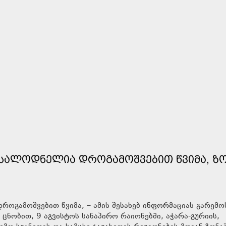
ᲝᲡᲐᲚᲝᲓᲜᲔᲚᲘᲐ ᲓᲠᲝᲒᲐᲛᲝᲨᲕᲔᲑᲘᲗ ᲬᲕᲘᲛᲐ, Ზ
ოგამოშვებით წვიმა, – ამის შესახებ ინფორმაციას გარემო
ცნობით, 9 აგვისტოს სანაპირო რაიონებში, აჭარა-გურიის,