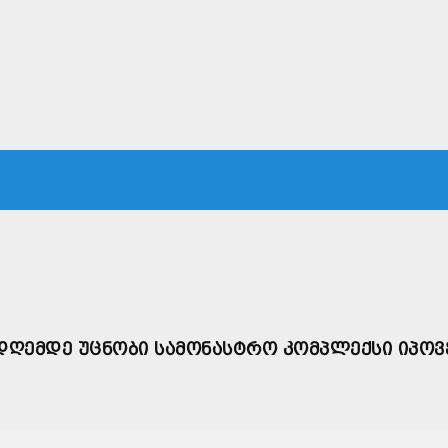
ᲙᲐ
ᲡᲐᲛᲐᲠᲗᲐᲚᲘ
ᲔᲙᲝᲜᲝᲛᲘᲙᲐ
ᲗᲐᲕᲓᲐᲪᲕᲐ
ᲛᲡᲝᲤᲚᲘᲝ
ᲦᲔᲛᲓᲔ ᲣᲪᲜᲝᲑᲘ ᲡᲐᲛᲝᲜᲐᲡᲢᲠᲝ ᲙᲝᲛᲞᲚᲔᲥᲡᲘ ᲘᲞᲝᲕ