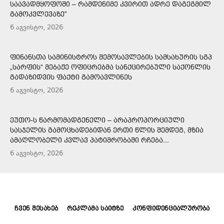
ᲡᲐᲐᲕᲐᲓᲛᲧᲝᲤᲝᲨᲘ – ᲠᲐᲛᲓᲔᲜᲘᲛᲔ ᲙᲕᲘᲠᲘᲗ ᲐᲓᲠᲔ ᲓᲐᲒᲔᲒᲛᲘᲚ
ᲒᲐᲛᲝᲙᲕᲚᲔᲕᲐᲖᲔ”
6 აგვისტო, 2026
ᲤᲘᲜᲐᲜᲡᲗᲐ ᲡᲐᲛᲘᲜᲘᲡᲢᲠᲝᲡ ᲨᲔᲛᲝᲡᲐᲕᲚᲔᲑᲘᲡ ᲡᲐᲛᲡᲐᲮᲣᲠᲘᲡ ᲡᲒᲞ
„ᲡᲐᲠᲤᲘᲡ“ ᲛᲔᲑᲐᲟᲔ ᲝᲤᲘᲪᲠᲔᲑᲛᲐ ᲡᲐᲜᲥᲪᲘᲠᲔᲑᲣᲚᲘ ᲡᲐᲥᲝᲜᲚᲘᲡ
ᲒᲐᲓᲐᲖᲘᲓᲕᲘᲡ ᲤᲐᲥᲢᲘ ᲒᲐᲛᲝᲐᲕᲚᲘᲜᲔᲡ
6 აგვისტო, 2026
ᲔᲣᲗᲝ-Ს ᲬᲐᲠᲛᲝᲛᲐᲓᲒᲔᲜᲔᲚᲘ – ᲐᲠᲐᲞᲠᲝᲞᲝᲠᲪᲘᲣᲚᲘ
ᲡᲐᲡᲯᲔᲚᲘᲡ ᲒᲐᲛᲝᲪᲮᲐᲓᲔᲑᲘᲓᲐᲜ ᲔᲠᲗᲘ ᲬᲚᲘᲡ ᲨᲔᲛᲓᲔᲒ, ᲛᲖᲘᲐ
ᲐᲛᲐᲦᲚᲝᲑᲔᲚᲘ ᲙᲕᲚᲐᲕ ᲞᲐᲢᲘᲛᲠᲝᲑᲐᲨᲘ ᲠᲩᲔᲑᲐ...
6 აგვისტო, 2026
ᲩᲕᲔᲜ ᲨᲔᲡᲐᲮᲔᲑ
ᲠᲔᲙᲚᲐᲛᲐ ᲡᲐᲘᲢᲖᲔ
ᲙᲝᲜᲤᲘᲓᲔᲜᲪᲘᲐᲚᲣᲠᲝᲑᲐ