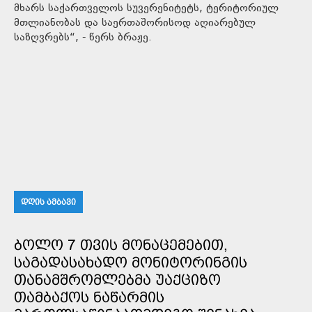
მხარს საქართველოს სუვერენიტეტს, ტერიტორიულ
მთლიანობას და საერთაშორისოდ აღიარებულ
საზღვრებს“, - წერს ბრაჟე.
ᲓᲦᲘᲡ ᲐᲛᲑᲐᲕᲘ
ᲑᲝᲚᲝ 7 ᲗᲕᲘᲡ ᲛᲝᲜᲐᲪᲔᲛᲔᲑᲘᲗ,
ᲡᲐᲒᲐᲓᲐᲡᲐᲮᲐᲓᲝ ᲛᲝᲜᲘᲢᲝᲠᲘᲜᲒᲘᲡ
ᲗᲐᲜᲐᲛᲨᲠᲝᲛᲚᲔᲑᲛᲐ ᲣᲐᲥᲪᲘᲖᲝ
ᲗᲐᲛᲑᲐᲥᲝᲡ ᲜᲐᲬᲐᲠᲛᲘᲡ