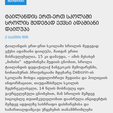
ᲛᲡᲝᲤᲚᲘᲝ
ᲢᲐᲘᲚᲐᲜᲓᲘᲡ ᲔᲠᲗ-ᲔᲠᲗ ᲡᲙᲝᲚᲐᲨᲘ
ᲡᲠᲝᲚᲘᲡ ᲨᲔᲓᲔᲒᲐᲓ ᲔᲥᲕᲡᲘ ᲐᲓᲐᲛᲘᲐᲜᲘ
ᲓᲐᲘᲦᲣᲞᲐ
2 ᲡᲐᲐᲗᲘᲡ ᲬᲘᲜ
ტაილანდის ერთ-ერთ სკოლაში სროლის შედეგად
ექვსი ადამიანი დაიღუპა, მათგან ერთი
მასწავლებელია, 15 კი დაშავდა, – ამის შესახებ
„ბიბისი“ იტყობინება.მედიის ცნობით, სროლა
ტაილანდის დედაქალაქ ბანგკოკის შემოგარენში,
ნონთაბურის პროვინციაში მდებარე Debsirin-ის
სკოლაში მოხდა.ადგილობრივი მედიისა და პოლიციის
ინფორმაციით, თავდამსხმელი სკოლის
მეცხრეკლასელი, 14 წლის მოსწავლე იყო.
გავრცელებული ცნობებით, მან სროლის შემდეგ
სიცოცხლე თვითმკვლელობით დაასრულა.ინციდენტის
შემდეგ ადგილზე სასწრაფო დახმარებისა და
სამართალდამცავი უწყებების თანამშრომლები