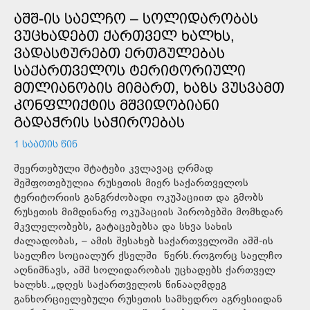
ᲐᲨᲨ-ᲘᲡ ᲡᲐᲔᲚᲩᲝ – ᲡᲝᲚᲘᲓᲐᲠᲝᲑᲐᲡ
ᲕᲣᲪᲮᲐᲓᲔᲑᲗ ᲥᲐᲠᲗᲕᲔᲚ ᲮᲐᲚᲮᲡ,
ᲕᲐᲓᲐᲡᲢᲣᲠᲔᲑᲗ ᲔᲠᲗᲒᲣᲚᲔᲑᲐᲡ
ᲡᲐᲥᲐᲠᲗᲕᲔᲚᲝᲡ ᲢᲔᲠᲘᲢᲝᲠᲘᲣᲚᲘ
ᲛᲗᲚᲘᲐᲜᲝᲑᲘᲡ ᲛᲘᲛᲐᲠᲗ, ᲮᲐᲖᲡ ᲕᲣᲡᲕᲐᲛᲗ
ᲙᲝᲜᲤᲚᲘᲥᲢᲘᲡ ᲛᲨᲕᲘᲓᲝᲑᲘᲐᲜᲘ
ᲒᲐᲓᲐᲭᲠᲘᲡ ᲡᲐᲭᲘᲠᲝᲔᲑᲐᲡ
1 ᲡᲐᲐᲗᲘᲡ ᲬᲘᲜ
შეერთებული შტატები კვლავაც ღრმად
შეშფოთებულია რუსეთის მიერ საქართველოს
ტერიტორიის განგრძობადი ოკუპაციით და გმობს
რუსეთის მიმდინარე ოკუპაციის პირობებში მომხდარ
მკვლელობებს, გატაცებებსა და სხვა სახის
ძალადობას, – ამის შესახებ საქართველოში აშშ-ის
საელჩო სოციალურ ქსელში წერს.როგორც საელჩო
აღნიშნავს, აშშ სოლიდარობას უცხადებს ქართველ
ხალხს.„დღეს საქართველოს წინააღმდეგ
განხორციელებული რუსეთის სამხედრო აგრესიიდან