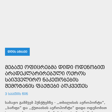
ᲓᲦᲘᲡ ᲐᲛᲑᲐᲕᲘ
ᲛᲔᲑᲐᲟᲔ ᲝᲤᲘᲪᲠᲔᲑᲛᲐ ᲓᲘᲓᲘ ᲝᲓᲔᲜᲝᲑᲘᲗ
ᲐᲠᲐᲓᲔᲙᲚᲐᲠᲘᲠᲔᲑᲣᲚᲘ ᲝᲥᲠᲝᲡ
ᲡᲐᲘᲣᲕᲔᲚᲘᲠᲝ ᲜᲐᲙᲔᲗᲝᲑᲔᲑᲘᲡ
ᲨᲔᲛᲝᲢᲐᲜᲘᲡ ᲤᲐᲥᲢᲔᲑᲘ ᲐᲦᲙᲕᲔᲗᲔᲡ
3 ᲡᲐᲐᲗᲘᲡ ᲬᲘᲜ
საბაჟო გამშვებ პუნქტებზე - ,,თბილისის აეროპორტი“,
,,სარფი“ და ,,ქუთაისის აეროპორტი“ დიდი ოდენობით