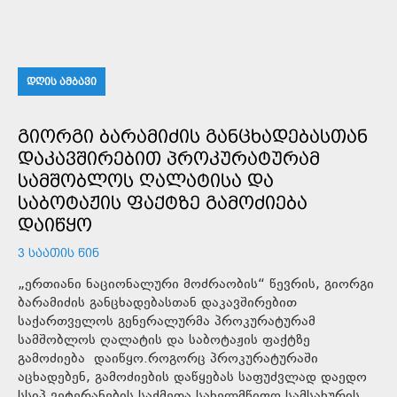
ᲓᲦᲘᲡ ᲐᲛᲑᲐᲕᲘ
ᲒᲘᲝᲠᲒᲘ ᲑᲐᲠᲐᲛᲘᲫᲘᲡ ᲒᲐᲜᲪᲮᲐᲓᲔᲑᲐᲡᲗᲐᲜ
ᲓᲐᲙᲐᲕᲨᲘᲠᲔᲑᲘᲗ ᲞᲠᲝᲙᲣᲠᲐᲢᲣᲠᲐᲛ
ᲡᲐᲛᲨᲝᲑᲚᲝᲡ ᲦᲐᲚᲐᲢᲘᲡᲐ ᲓᲐ
ᲡᲐᲑᲝᲢᲐᲟᲘᲡ ᲤᲐᲥᲢᲖᲔ ᲒᲐᲛᲝᲫᲘᲔᲑᲐ
ᲓᲐᲘᲬᲧᲝ
3 ᲡᲐᲐᲗᲘᲡ ᲬᲘᲜ
„ერთიანი ნაციონალური მოძრაობის“ წევრის, გიორგი
ბარამიძის განცხადებასთან დაკავშირებით
საქართველოს გენერალურმა პროკურატურამ
სამშობლოს ღალატის და საბოტაჟის ფაქტზე
გამოძიება დაიწყო.როგორც პროკურატურაში
აცხადებენ, გამოძიების დაწყებას საფუძვლად დაედო
სსიპ ვეტერანების საქმეთა სახელმწიფო სამსახურის