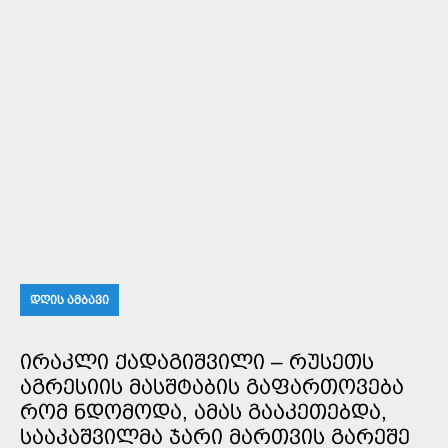
ᲓᲦᲘᲡ ᲐᲛᲑᲐᲕᲘ
ᲘᲠᲐᲙᲚᲘ ᲥᲐᲓᲐᲒᲘᲨᲕᲘᲚᲘ – ᲠᲣᲡᲔᲗᲡ
ᲐᲒᲠᲔᲡᲘᲘᲡ ᲛᲐᲡᲨᲢᲐᲑᲘᲡ ᲒᲐᲤᲐᲠᲗᲝᲕᲔᲑᲐ
ᲠᲝᲛ ᲜᲓᲝᲛᲝᲓᲐ, ᲐᲛᲐᲡ ᲒᲐᲐᲙᲔᲗᲔᲑᲓᲐ,
ᲡᲐᲐᲙᲐᲨᲕᲘᲚᲛᲐ ᲯᲐᲠᲘ ᲛᲐᲠᲗᲕᲘᲡ ᲒᲐᲠᲔᲨᲔ