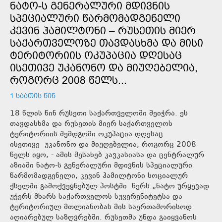
ᲜᲐᲢᲝ-Ს ᲒᲔᲜᲔᲠᲐᲚᲣᲠᲘ ᲛᲓᲘᲕᲜᲘᲡ
ᲡᲞᲔᲪᲘᲐᲚᲣᲠᲘ ᲬᲐᲠᲛᲝᲛᲐᲓᲒᲔᲜᲔᲚᲘ
ᲙᲔᲕᲘᲜ ᲰᲐᲛᲘᲚᲢᲝᲜᲘ – ᲠᲣᲡᲔᲗᲘᲡ ᲛᲘᲔᲠ
ᲡᲐᲥᲐᲠᲗᲕᲔᲚᲝᲖᲔ ᲗᲐᲕᲓᲐᲡᲮᲛᲐ ᲓᲐ ᲛᲘᲡᲘ
ᲢᲔᲠᲘᲢᲝᲠᲘᲘᲡ ᲝᲙᲣᲞᲐᲪᲘᲐ ᲓᲦᲔᲡᲐᲪ
ᲘᲡᲔᲗᲘᲕᲔ ᲣᲙᲐᲜᲝᲜᲝ ᲓᲐ ᲛᲘᲣᲦᲔᲑᲔᲚᲘᲐ,
ᲠᲝᲒᲝᲠᲪ 2008 ᲬᲔᲚᲡ...
1 ᲡᲐᲐᲗᲘᲡ ᲬᲘᲜ
18 წლის წინ რუსეთი საქართველოში შეიჭრა. ეს
თავდასხმა და რუსეთის მიერ საქართველოს
ტერიტორიის შემდგომი ოკუპაცია დღესაც
ისეთივე უკანონო და მიუღებელია, როგორც 2008
წელს იყო, - ამის შესახებ კავკასიასა და ცენტრალურ
აზიაში ნატო-ს გენერალური მდივნის სპეციალური
წარმომადგენელი, კევინ ჰამილტონი სოციალურ
ქსელში გამოქვეყნებულ პოსტში წერს.„ნატო ურყევად
უჭერს მხარს საქართველოს სუვერენიტეტსა და
ტერიტორიულ მთლიანობას მის საერთაშორისოდ
აღიარებულ საზღვრებში. რუსეთმა უნდა გაიყვანოს