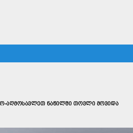
ᲙᲐ
ᲡᲐᲛᲐᲠᲗᲐᲚᲘ
ᲔᲙᲝᲜᲝᲛᲘᲙᲐ
ᲗᲐᲕᲓᲐᲪᲕᲐ
ᲛᲡᲝᲤᲚᲘᲝ
Ო-ᲐᲦᲛᲝᲡᲐᲕᲚᲔᲗ ᲜᲐᲬᲘᲚᲨᲘ ᲗᲝᲕᲚᲘ ᲛᲝᲕᲘᲓᲐ