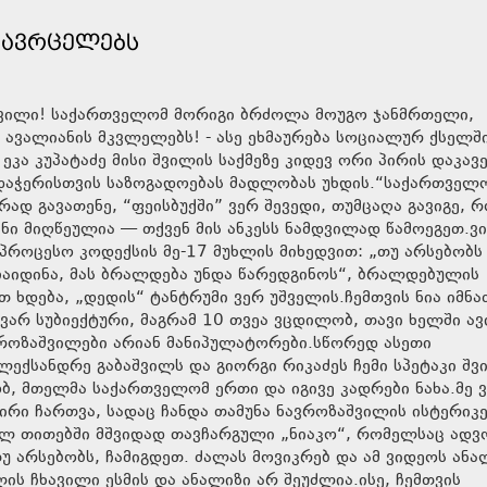
 ᲐᲕᲠᲪᲔᲚᲔᲑᲡ
უაშვილი! საქართველომ მორიგი ბრძოლა მოუგო ჯანმრთელი,
ა ავალიანის მკვლელებს! - ასე ეხმაურება სოციალურ ქსელში
კა კუპატაძე მისი შვილის საქმეზე კიდევ ორი პირის დაკავე
დაჭერისთვის საზოგადოებას მადლობას უხდის.“საქართველ
დ გავათენე, “ფეისბუქში” ვერ შევედი, თუმცაღა გავიგე, რ
ნი მიღწეულია — თქვენ მის ანკესს ნამდვილად წამოეგეთ.ვი
პროცესო კოდექსის მე-17 მუხლის მიხედვით: „თუ არსებობს
ჩაიდინა, მას ბრალდება უნდა წარედგინოს“, ბრალდებულის
 ხდება, „დედის“ ტანტრუმი ვერ უშველის.ჩემთვის ნია იმნა
ვარ სუბიექტური, მაგრამ 10 თვეა ვცდილობ, თავი ხელში ავ
ვროზაშვილები არიან მანიპულატორები.სწორედ ასეთი
ექსანდრე გაბაშვილს და გიორგი რიკაძეს ჩემი სპეტაკი შვ
ობ, მთელმა საქართველომ ერთი და იგივე კადრები ნახა.მე ვ
ირი ჩართვა, სადაც ჩანდა თამუნა ნავროზაშვილის ისტერიკე
ულ თითებში მშვიდად თავჩარგული „ნიაკო“, რომელსაც ადვ
 არსებობს, ჩამიგდეთ. ძალას მოვიკრებ და ამ ვიდეოს ანა
ის ჩხავილი ესმის და ანალიზი არ შეუძლია.ისე, ჩემთვის