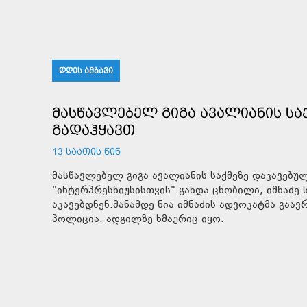
ᲓᲦᲘᲡ ᲐᲛᲑᲐᲕᲘ
ᲛᲐᲡᲬᲐᲕᲚᲔᲑᲔᲚ ᲒᲘᲒᲐ ᲐᲕᲐᲚᲘᲐᲜᲘᲡ ᲡᲐᲥ
ᲒᲐᲓᲐᲰᲧᲐᲕᲗ
13 ᲡᲐᲐᲗᲘᲡ ᲬᲘᲜ
მასწავლებელ გიგა ავალიანის საქმეზე დაკავებუ
"ინტერპრესნიუსისთვის" გახდა ცნობილი, იმნაძე
აკავებდნენ.მანამდე ნია იმნაძის ადვოკატმა გაა
პოლიცია. ადგილზე ხმაურიც იყო.