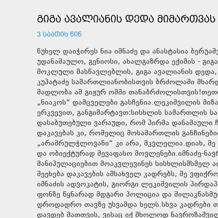
ᲒᲘᲒᲐ ᲐᲕᲐᲚᲘᲐᲜᲘᲡ ᲓᲔᲓᲐ ᲛᲘᲛᲐᲠᲗᲕᲐᲡ
3 ᲡᲐᲐᲗᲘᲡ ᲬᲘᲜ
წუხელ დაიჭირეს ნია იმნაძე და ანასტასია ბერ
უდანაშაულო, გენიოსი, ახალგაზრდა ექიმის - გიგ
მოკლული მასწავლებლის, გიგა ავალიანის დედა, ე
კუპატაძე სამართლიანობისთვის ბრძოლაში მხარ
მადლობა ამ გიჟურ ომში თანაბრძოლისთვის!თეთრა
„ნიაკოს“ დამცველები გასჩენია.ლეკიშვილის მიზა
ერკვევით, განგიმარტავთ:სისხლის სამართლის სა
დასაბუთებული ვარაუდი, რომ პირმა დანაშაული 
დაკავებას კი, რომელიც მოსამართლის განჩინებით
„არაშრულჭლოვანი“ კი არა, მკვლელია.დიახ, მე 
და ობიექტურად შევაფასო მოვლენები.იმნაძე-ნა
მანიპულაციებით მოაკვლევინეს სისხლისმსმელ ალ
შეეხება დაკავების ამსახველ კადრებს, მე ვფიქრ
იმნაძის ადვოკატის, გიორგი ლეკიშვილის პირდაპ
ფონზე წყნარად მდგარი პოლიცია და შილაკწასმ
დროდადრო თავზე უსვამდა ხელს.სხვა კადრები თუ
დავდებ მათთვის, ვისაც იქ მხოლოდ ნავროზაშვილ