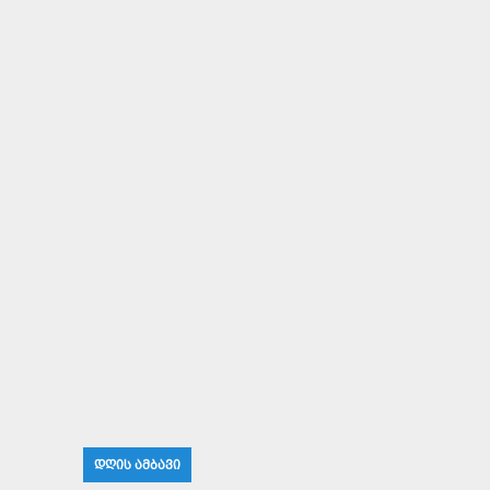
ᲓᲦᲘᲡ ᲐᲛᲑᲐᲕᲘ