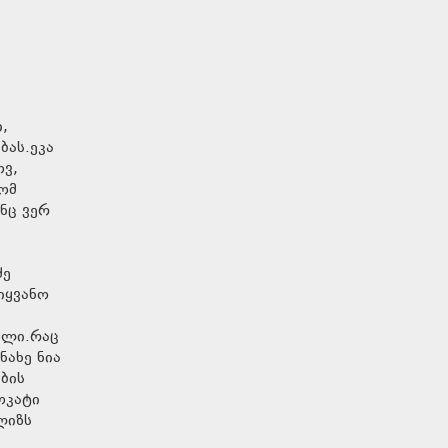
,
ბას.ეკა
ოვ,
ომ
ნც ვერ
ძე
იყვანო
ილი.რაც
ნახე ნია
ბის
ოკატი
ლიზს