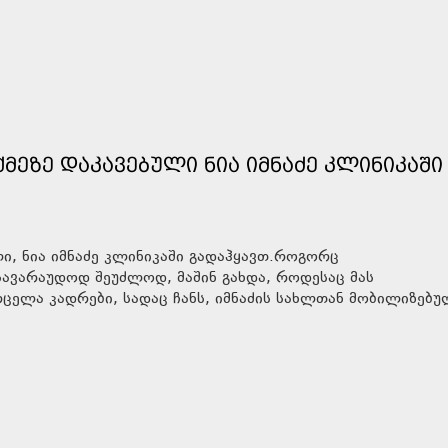
ᲛᲔᲖᲔ ᲓᲐᲙᲐᲕᲔᲑᲣᲚᲘ ᲜᲘᲐ ᲘᲛᲜᲐᲫᲔ ᲙᲚᲘᲜᲘᲙᲐᲨᲘ
ლი, ნია იმნაძე კლინიკაში გადაჰყავთ.როგორც
 სავარაუდოდ შეუძლოდ, მაშინ გახდა, როდესაც მას
ვრცელა კადრები, სადაც ჩანს, იმნაძის სახლთან მობილიზებ