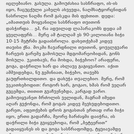
იცლებიანო. გასულა. გამოუძახია სასწრაფო, ის-ის
იყო, ჩაცუცქული კაბელს ახვევდა, ნაღმსატყორცნიდან
ნასროლი ნაღმი რომ გასკდა მის ფეხთით. დედა:
„იმათთვის მოყვანილი სასწრაფო თვითონ
დასჭირდა… ეჰ, რა ადვილად ლაპარაკობს დედა ამ
ყველაფერს… მერე ამ ტალღამ ეს 90-კილოიანი ბიჭი
10-15 მეტრში გადაისროლა. დახეთქებამ კიდევ
თავისი ქნა. შოკში ჩავარდნილი თვითონ, ყოველგვარი
ჩარევის გარეშე გამოსულა მდგომარეობიდან, გონს
მოსულა. უკითხავს, რა მოხდა, ბიჭებოო? არაფერი,
გოგა, დაჭრილი ხარ და ახლავე გაგიყვანთო. იქით
ამშვიდებდა, ნუ გეშინიათ, ბიჭებო, თავებს
გაუფრთხილდითო. და დახუჭა თვალებიო. მერე, რომ
ვეკითხებოდით: როგორ ხარ, გოგაო, ხმას რომ ვეღარ
გვცემდა, თითით გვაჩვენებდა, კარგად ვარო.
გამოვიყვანეთ ბრძოლის ველიდან, მაგრამ იმედი
აღარ გვქონდა, რომ გოგას კიდევ შევხვდებოდითო.
გარეთ, აფეთქების დროს გოგასთან ერთად ორი ბიჭი
იყო, ერთი გადარჩა, მეორე ბარძაყში დაიჭრა, ის
დაჭრილი ბიჭი გვიყვებოდა, რომ „ბეტეერით“
გადაიყვანეს ის და გოგა სასწრაფომდე, ტყვიავამდე