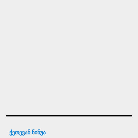
ქეთევან ნინუა