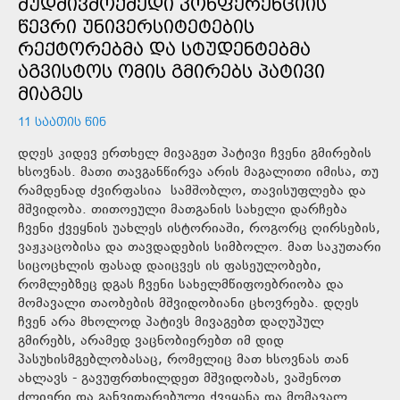
ᲛᲣᲓᲛᲘᲕᲛᲝᲥᲛᲔᲓᲘ ᲙᲝᲜᲤᲔᲠᲔᲜᲪᲘᲘᲡ
ᲬᲔᲕᲠᲘ ᲣᲜᲘᲕᲔᲠᲡᲘᲢᲔᲢᲔᲑᲘᲡ
ᲠᲔᲥᲢᲝᲠᲔᲑᲛᲐ ᲓᲐ ᲡᲢᲣᲓᲔᲜᲢᲔᲑᲛᲐ
ᲐᲒᲕᲘᲡᲢᲝᲡ ᲝᲛᲘᲡ ᲒᲛᲘᲠᲔᲑᲡ ᲞᲐᲢᲘᲕᲘ
ᲛᲘᲐᲒᲔᲡ
11 ᲡᲐᲐᲗᲘᲡ ᲬᲘᲜ
დღეს კიდევ ერთხელ მივაგეთ პატივი ჩვენი გმირების
ხსოვნას. მათი თავგანწირვა არის მაგალითი იმისა, თუ
რამდენად ძვირფასია სამშობლო, თავისუფლება და
მშვიდობა. თითოეული მათგანის სახელი დარჩება
ჩვენი ქვეყნის უახლეს ისტორიაში, როგორც ღირსების,
ვაჟკაცობისა და თავდადების სიმბოლო. მათ საკუთარი
სიცოცხლის ფასად დაიცვეს ის ფასეულობები,
რომლებზეც დგას ჩვენი სახელმწიფოებრიობა და
მომავალი თაობების მშვიდობიანი ცხოვრება. დღეს
ჩვენ არა მხოლოდ პატივს მივაგებთ დაღუპულ
გმირებს, არამედ ვაცნობიერებთ იმ დიდ
პასუხისმგებლობასაც, რომელიც მათ ხსოვნას თან
ახლავს - გავუფრთხილდეთ მშვიდობას, ვაშენოთ
ძლიერი და განვითარებული ქვეყანა და მომავალ