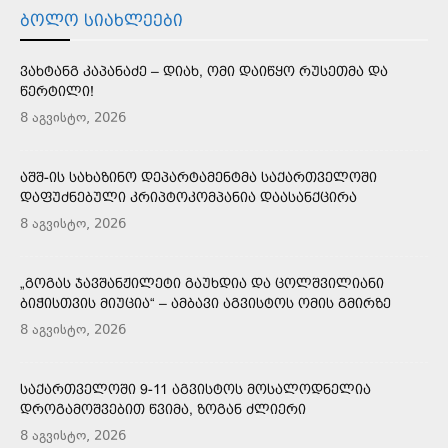
ᲑᲝᲚᲝ ᲡᲘᲐᲮᲚᲔᲔᲑᲘ
ᲕᲐᲮᲢᲐᲜᲒ ᲙᲐᲞᲐᲜᲐᲫᲔ – ᲓᲘᲐᲮ, ᲝᲛᲘ ᲓᲐᲘᲬᲧᲝ ᲠᲣᲡᲔᲗᲛᲐ ᲓᲐ
ᲬᲔᲠᲢᲘᲚᲘ!
8 აგვისტო, 2026
ᲐᲨᲨ-ᲘᲡ ᲡᲐᲮᲐᲖᲘᲜᲝ ᲓᲔᲞᲐᲠᲢᲐᲛᲔᲜᲢᲛᲐ ᲡᲐᲥᲐᲠᲗᲕᲔᲚᲝᲨᲘ
ᲓᲐᲤᲣᲫᲜᲔᲑᲣᲚᲘ ᲙᲠᲘᲞᲢᲝᲙᲝᲛᲞᲐᲜᲘᲐ ᲓᲐᲐᲡᲐᲜᲥᲪᲘᲠᲐ
8 აგვისტო, 2026
„ᲒᲝᲒᲐᲡ ᲯᲐᲕᲨᲐᲜᲟᲘᲚᲔᲢᲘ ᲒᲐᲣᲮᲓᲘᲐ ᲓᲐ ᲪᲝᲚᲨᲕᲘᲚᲘᲐᲜᲘ
ᲑᲘᲭᲘᲡᲗᲕᲘᲡ ᲛᲘᲣᲪᲘᲐ“ – ᲐᲛᲑᲐᲕᲘ ᲐᲒᲕᲘᲡᲢᲝᲡ ᲝᲛᲘᲡ ᲒᲛᲘᲠᲖᲔ
8 აგვისტო, 2026
ᲡᲐᲥᲐᲠᲗᲕᲔᲚᲝᲨᲘ 9-11 ᲐᲒᲕᲘᲡᲢᲝᲡ ᲛᲝᲡᲐᲚᲝᲓᲜᲔᲚᲘᲐ
ᲓᲠᲝᲒᲐᲛᲝᲨᲕᲔᲑᲘᲗ ᲬᲕᲘᲛᲐ, ᲖᲝᲒᲐᲜ ᲫᲚᲘᲔᲠᲘ
8 აგვისტო, 2026