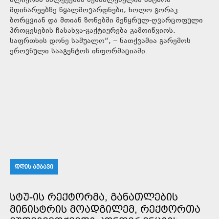
ძლიერმა ნალექებმა შესაძლებელია პატარა
მდინარეებზე წყალმოვარდნები, ხოლო გორაკ-
ბორცვიან და მთიან ზონებში მეწყრულ-ღვარცოფული
პროცესების ჩასახვა-გაქტიურება გამოიწვიოს.
საფრთხის დონე საშუალო“, – ნათქვამია გარემოს
ეროვნული სააგენტოს ინფორმაციაში.
ᲓᲦᲘᲡ ᲐᲛᲑᲐᲕᲘ
ᲡᲢᲣ-ᲘᲡ ᲠᲔᲥᲢᲝᲠᲛᲐ, ᲒᲐᲜᲐᲗᲚᲔᲑᲘᲡ
ᲛᲘᲜᲘᲡᲢᲠᲘᲡ ᲛᲝᲐᲓᲒᲘᲚᲔᲛ, ᲠᲔᲥᲢᲝᲠᲗᲐ