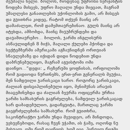
შეუშალა ხელი. ბოლოს, როდესაც უფროსი სერჟანტის
წოდება მისცეს, უფრო მაღალი უნდა მიეცათ, მაგრამ
უმაღლესი განათლების უქონლობის გამო, არ მისცეს
და გვითხრა კიდეც, რატომ თქვენ მაინც არ
დამაძალეთ, რომ დამემთავრებინაო. გულს მაინც არ
იტეხდა, ამბობდა, მაინც მივუბრუნდები და
დავამთავრებო… ბოლოს, ჯარში ინგლისურს
ასწავლიდნენ 8 ბიჭს, მაღალი ქულები ჰქონდა და
სექტემბერში ამერიკაში აგზავნიდნენ ორთვიან
სწავლებაზე და იქიდან დიდი წოდებით უნდა
დაბრუნებულიყო, მაგრამ აგვისტოში ომი
დაიწყო…“დედა: „ რეზერვში ყოფნისას, ორფოლოში
რომ გადიოდა წვრთნებს, ერთ-ერთ გენერალს შეუქია,
შენ ნამდვილი ჯარისკაცი ხარო. როგორც ჯარისკაცი,
ძალიან დისციპლინებული იყო, შენიშვნას არავის
მიაცემინებდა და ძალიან ბევრმა ოფიცერმა ურჩია
ჯარში სამსახურის გაგრძელება, ნამდვილ ჯარისკაცად
ხარ დაბადებულიო, გადაწყვიტა, მართლაც ჯარში
გაეგრძელებინა სამსახური. რომ გვითხრა,
საკონტრაქტო ჯარში უნდა შევიდეო, არ მინდოდა,
ვეხვეწებოდი, რასაც ჩვენ ვჭამთ, ის ჭამე, ოღონდ ნუ
შეხვალ, ომი რომ დაიწყოს, ხომ იცი, პირველ რიგში