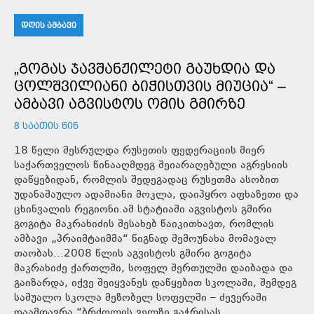
ᲓᲦᲘᲡ ᲐᲛᲑᲐᲕᲘ
„ᲒᲝᲒᲐᲡ ᲯᲐᲕᲨᲐᲜᲟᲘᲚᲔᲢᲘ ᲒᲐᲣᲮᲓᲘᲐ ᲓᲐ
ᲪᲝᲚᲨᲕᲘᲚᲘᲐᲜᲘ ᲑᲘᲭᲘᲡᲗᲕᲘᲡ ᲛᲘᲣᲪᲘᲐ“ –
ᲐᲛᲑᲐᲕᲘ ᲐᲒᲕᲘᲡᲢᲝᲡ ᲝᲛᲘᲡ ᲒᲛᲘᲠᲖᲔ
8 ᲡᲐᲐᲗᲘᲡ ᲬᲘᲜ
18 წელი შესრულდა რუსეთის ფედერაციის მიერ
საქართველოს წინააღმდეგ შეიარაღებული აგრესიის
დაწყებიდან, რომლის შედეგადაც რუსეთმა ასობით
უდანაშაულო ადამიანი მოკლა, დაიპყრო აფხაზეთი და
ცხინვალის რეგიონი.ამ სტატიაში აგვისტოს გმირი
გოგიტა მაკრახიძის შესახებ წაიკითხავთ, რომლის
ამბავი „პრაიმტაიმმა“ წიგნად შემოუნახა მომავალ
თაობას...2008 წლის აგვისტოს გმირი გოგიტა
მაკრახიძე ქართლში, სოფელ შერთულში დაიბადა და
გაიზარდა, იქვე შეიყვანეს დაწყებით სკოლაში, შემდეგ
საშუალო სკოლა მეზობელ სოფელში – ძევერაში
დაამთავრა.“ბრძოლის ველზე გაჭრისას,