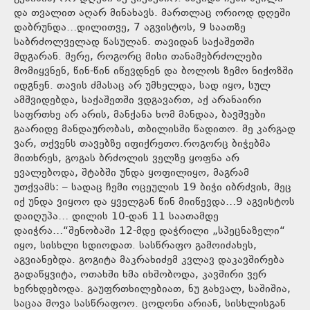
და თვალით აღარ მინახავს. მართლაც ორიოდ დღეში
დაბრუნდა…დილითვე, 7 აგვისტოს, 9 საათზე
საბრძოლველად წასულან. თავიდან საქაშეთში
მდგარან. მერე, როგორც მისი თანამებრძოლები
მომიყვნენ, წინ-წინ იწევდნენ და ბოლოს ზემო ნიქოზში
იდგნენ. თავის ძმასაც არ უმხელდა, სად იყო, სულ
ამშვიდებდა, საქაშეთში ვდგავართ, აქ არანაირი
საფრთხე არ არის, მანქანა ხომ მანდაა, ბავშვები
გაარიდე მანდაურობას, თბილისში წადითო. მე კარგად
ვარ, თქვენს თავებზე იფიქრეთო.როგორც ბიჭებმა
მითხრეს, გოგას ბრძოლის ველზე ყოფნა არ
ევალებოდა, შტაბში უნდა ყოფილიყო, მაგრამ
უთქვამს: – სადაც ჩემი ოცეულის 19 ბიჭი იბრძვის, მეც
იქ უნდა ვიყოო და ყველგან წინ მიიწევდა…9 აგვისტოს
დაიღუპა… დილის 10-დან 11 საათამდე
დაიჭრა…“შენობაში 12-მდე დაჭრილი „სპეცნაზელი“
იყო, სისხლი სდიოდათ. სასწრაფო გამოიძახეს,
აგვიანებდა. გოგიტა მაკრახიძემ კვლავ დაკავშირება
გადაწყვიტა, ოთახში ხმა იხშობოდა, კავშირი ვერ
ხერხდებოდა. გაუფრთხილებიათ, ნუ გახვალ, საშიშია,
საცაა მოვა სასწრაფოო. ცოდონი არიან, სისხლისგან