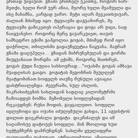
ერთად ვიყავით. გზაში ერთხელ ვკითხე, როგორ ხარ-
მეთქი, ხელი რომ ვერ აწია, მეორე ხელი შეაშველა და
ისე მანიშნა, კარგად ვარო. მეტი აღარ შევკითხვივარ,
ძალიან მძიმედ იყო. ტყვიავში დაგვაშორეს, მე
ტყვიავში გამიკეთეს ოპერაცია და გოგა არ ვიცი, სად
წაიყვანესო. როგორც მერე გავარკვიეთ, თავის
სამხედრო ექიმი გაჰყოლია გოგას, მძიმედ რომ იყო
დაჭრილი, თბილისში გადაუწყვეტია წაყვანა, მაგრამ
გზაში დაღუპულა… გზიდან მიბრუნებულან და გორში
მიუყვანიათ მორგში. იმ ექიმს, როგორც მითხრეს,
გოგას ქუდი წაუღია სახსოვრად…“ოჯახმა გოგას ამბავი
შუადღისას გაიგო. გოგიტას მეგობრის მეუღლემ
შეატყობინათ.სოფელს თავზე რუსული ავიაცია
დასტრიალებდა. ძევერაში, სულ ახლოს,
მაკრახიძეების სახლიდან სადღაც კილომეტრში
ჩამოაგდეს ბომბი. მეზობელი სოფლებიდან
რეკავდნენ: რუსი მოდის, გაეცალეთო. სოფელი
იცლებოდა და ოჯახი იძულებული გახდა, 11 აგვისტოს
დილით დაეკრძალა გოგიტა. დაკრძალეს და იმ
საღამოსვე დატოვეს სოფელი. შინ მხოლოდ ხუთ
სექტემბერს დაბრუნდნენ. სახლში ყველაფერი
თავდაყირა დახვდათ. ატრიალებული, აზელილი.