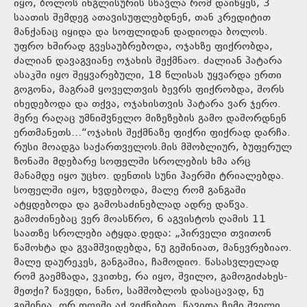
იყო, ბოლოს ინგლისურის სწავლა რომ დაიწყეს, 3
საათის შემდეგ ათავისუფლებდნენ, თან კრედიტით
მანქანაც იყიდა და სოფლიდან დადიოდა ბოლოს.
უფრო ხშირად გვესაუბრებოდა, ოჯახზე ფიქრობდა,
ძალიან დავაგვიანე ოჯახის შექმნაო. ძალიან პატარა
ასაკში იყო შეყვარებული, 18 წლისას უყვარდა ერთი
გოგონა, მაგრამ ყოველთვის ბევრს ფიქრობდა, შორს
იხედებოდა და თქვა, ოჯახისთვის პატარა ვარ ჯერო.
მერე რაღაც უმნიშვნელო მიზეზების გამო დაშორდნენ
ერთმანეთს…“ოჯახის შექმნაზე ფიქრი ფიქრად დარჩა.
რუსი მოადგა საქართველოს.მის მშობლიურ, ბუფერულ
ზონაში მდებარე სოფელში სროლების ხმა არც
მანამდე იყო უცხო. დენთის სუნი ჰაერში ტრიალებდა.
სოფელში იყო, ხვდებოდა, მალე რომ განგაში
ატყდებოდა და გამოსაძინებლად ადრე დაწვა.
გამოძინებაც ვერ მოასწრო, 6 აგვისტოს ღამის 11
საათზე სროლები ატყდა.დედა: „პირველი თვითონ
წამოხტა და გვამშვიდებდა, ნუ გეშინიათ, მანევრებიაო.
მალე დაურეკეს, განგაშია, ჩამოდიო. წასასვლელად
რომ გაემზადა, ვკითხე, რა იყო, შვილო, გამოგიძახეს-
მეთქი? წავედი, ნანო, სამშობლოს დასაცავად, ნუ
გეშინია, ორ დღეში აქ ვიქნებიო. წავიდა ჩემი შვილი