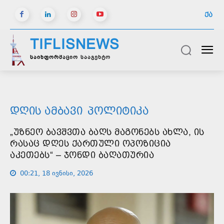
ᲥᲐ
TIFLISNEWS
საინფორმაციო სააგენტო
ᲓᲦᲘᲡ ᲐᲛᲑᲐᲕᲘ
ᲞᲝᲚᲘᲢᲘᲙᲐ
„ᲣᲖᲜᲔᲝ ᲑᲐᲕᲨᲕᲗᲐ ᲑᲐᲦᲡ ᲛᲐᲒᲝᲜᲔᲑᲡ ᲐᲮᲚᲐ, ᲘᲡ
ᲠᲐᲡᲐᲪ ᲓᲦᲔᲡ ᲥᲐᲠᲗᲣᲚᲘ ᲝᲞᲝᲖᲘᲪᲘᲐ
ᲐᲙᲔᲗᲔᲑᲡ“ – ᲯᲝᲜᲓᲘ ᲑᲐᲦᲐᲗᲣᲠᲘᲐ
00:21, 18 ივნისი, 2026