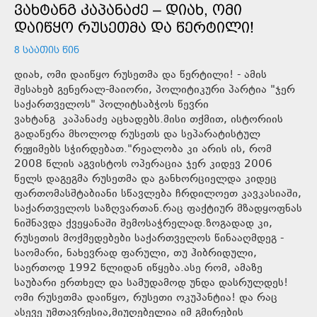
ᲕᲐᲮᲢᲐᲜᲒ ᲙᲐᲞᲐᲜᲐᲫᲔ – ᲓᲘᲐᲮ, ᲝᲛᲘ
ᲓᲐᲘᲬᲧᲝ ᲠᲣᲡᲔᲗᲛᲐ ᲓᲐ ᲬᲔᲠᲢᲘᲚᲘ!
8 ᲡᲐᲐᲗᲘᲡ ᲬᲘᲜ
დიახ, ომი დაიწყო რუსეთმა და წერტილი! - ამის
შესახებ გენერალ-მაიორი, პოლიტიკური პარტია "ჯერ
საქართველოს" პოლიტსაბჭოს წევრი
ვახტანგ კაპანაძე აცხადებს.მისი თქმით, ისტორიის
გადაწერა მხოლოდ რუსეთს და სეპარატისტულ
რეჟიმებს სჭირდებათ."რეალობა კი არის ის, რომ
2008 წლის აგვისტოს ოპერაცია ჯერ კიდევ 2006
წელს დაგეგმა რუსეთმა და განხორციელდა კიდეც
ფართომასშტაბიანი სწავლება ჩრდილოეთ კავკასიაში,
საქართველოს საზღვართან.რაც ფაქტიურ მზადყოფნას
ნიშნავდა ქვეყანაში შემოსაჭრელად.ზოგადად კი,
რუსეთის მოქმედებები საქართველოს წინააღმდეგ -
საომარი, ნახევრად ფარული, თუ ჰიბრიდული,
საერთოდ 1992 წლიდან იწყება.ასე რომ, ამაზე
საუბარი ერთხელ და სამუდამოდ უნდა დასრულდეს!
ომი რუსეთმა დაიწყო, რუსეთი ოკუპანტია! და რაც
ასევე უმთავრესია,მიუღებელია იმ გმირების