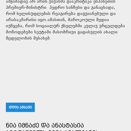
ამჟამადაც არ არის.ვივასმა გააკრიტიკა ესპანეთის
პრემიერ-მინისტრი პედრო სანჩესი და განაცხადა,
რომ ხელისუფლების რეაგირება დაგვიანებული და
არასაკმარისი იყო.ამასთან, მაროკოული მედია
იუწყება, რომ სოციალურ ქსელებში კვლავ ვრცელდება
მოწოდებები სეუტაში მასობრივი გადასვლის ახალი
მცდელობის შესახებ.
ᲓᲦᲘᲡ ᲐᲛᲑᲐᲕᲘ
ᲜᲘᲐ ᲘᲛᲜᲐᲫᲔ ᲓᲐ ᲐᲜᲐᲡᲢᲐᲡᲘᲐ