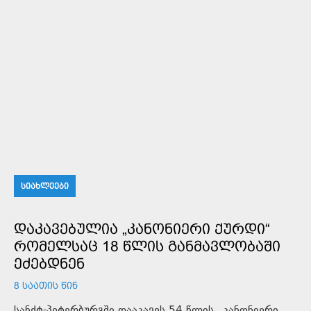
ᲡᲘᲐᲮᲚᲔᲔᲑᲘ
ᲓᲐᲙᲐᲕᲔᲑᲣᲚᲘᲐ „ᲙᲐᲜᲝᲜᲘᲔᲠᲘ ᲥᲣᲠᲓᲘ“
ᲠᲝᲛᲔᲚᲡᲐᲪ 18 ᲬᲚᲘᲡ ᲒᲐᲜᲛᲐᲕᲚᲝᲑᲐᲨᲘ
ᲔᲫᲔᲑᲓᲜᲔᲜ
8 ᲡᲐᲐᲗᲘᲡ ᲬᲘᲜ
სანქტ-პეტერბურგში დააკავეს 54 წლის „კანონიერი