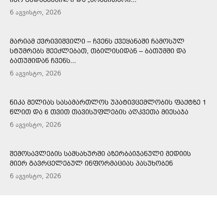
6 აგვისტო, 2026
ᲛᲐᲠᲘᲐᲛ ᲥᲕᲠᲘᲕᲘᲨᲕᲘᲚᲘ – ᲩᲕᲔᲜᲡ ᲥᲕᲔᲧᲐᲜᲐᲨᲘ ᲩᲐᲛᲝᲡᲣᲚ
ᲡᲢᲣᲛᲠᲔᲑᲡ ᲨᲔᲔᲫᲚᲔᲑᲐᲗ, ᲗᲑᲘᲚᲘᲡᲘᲓᲐᲜ – ᲑᲐᲗᲣᲛᲨᲘ ᲓᲐ
ᲑᲐᲗᲣᲛᲘᲓᲐᲜ ᲩᲕᲔᲜᲡ...
6 აგვისტო, 2026
ᲜᲘᲙᲐ ᲛᲔᲚᲘᲐᲡ ᲡᲐᲡᲐᲛᲐᲠᲗᲚᲝᲡ ᲣᲞᲐᲢᲘᲕᲪᲔᲛᲚᲝᲑᲘᲡ ᲤᲐᲥᲢᲖᲔ 1
ᲬᲚᲘᲗ ᲓᲐ 6 ᲗᲕᲘᲗ ᲗᲐᲕᲘᲡᲣᲤᲚᲔᲑᲘᲡ ᲐᲦᲙᲕᲔᲗᲐ ᲛᲘᲔᲡᲐᲯᲐ
6 აგვისტო, 2026
ᲨᲔᲛᲝᲡᲐᲕᲚᲔᲑᲘᲡ ᲡᲐᲛᲡᲐᲮᲣᲠᲨᲘ ᲐᲖᲔᲠᲑᲐᲘᲯᲐᲜᲣᲚᲘ ᲛᲔᲓᲘᲘᲡ
ᲛᲘᲔᲠ ᲒᲐᲕᲠᲪᲔᲚᲔᲑᲣᲚ ᲘᲜᲤᲝᲠᲛᲐᲪᲘᲐᲡ ᲞᲐᲡᲣᲮᲝᲑᲔᲜ
6 აგვისტო, 2026