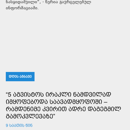
ნასყიდაშვილი“, - წერია გავრცელებულ
ინფორმაციაში.
ᲓᲦᲘᲡ ᲐᲛᲑᲐᲕᲘ
“5 ᲐᲒᲕᲘᲡᲢᲝᲡ ᲘᲠᲐᲙᲚᲘ ᲜᲐᲛᲓᲕᲘᲚᲐᲓ
ᲘᲛᲧᲝᲤᲔᲑᲝᲓᲐ ᲡᲐᲐᲕᲐᲓᲛᲧᲝᲤᲝᲨᲘ –
ᲠᲐᲛᲓᲔᲜᲘᲛᲔ ᲙᲕᲘᲠᲘᲗ ᲐᲓᲠᲔ ᲓᲐᲒᲔᲒᲛᲘᲚ
ᲒᲐᲛᲝᲙᲕᲚᲔᲕᲐᲖᲔ”
9 ᲡᲐᲐᲗᲘᲡ ᲬᲘᲜ