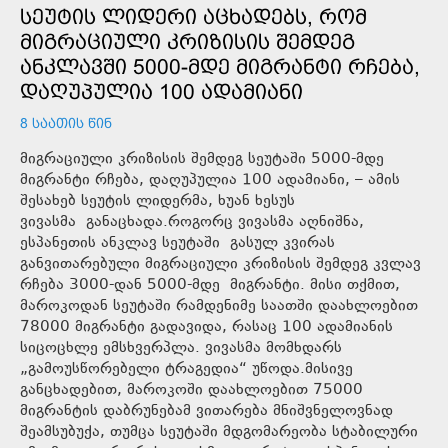
ᲡᲔᲣᲢᲘᲡ ᲚᲘᲓᲔᲠᲘ ᲐᲪᲮᲐᲓᲔᲑᲡ, ᲠᲝᲛ
ᲛᲘᲒᲠᲐᲪᲘᲣᲚᲘ ᲙᲠᲘᲖᲘᲡᲘᲡ ᲨᲔᲛᲓᲔᲒ
ᲐᲜᲙᲚᲐᲕᲨᲘ 5000-ᲛᲓᲔ ᲛᲘᲒᲠᲐᲜᲢᲘ ᲠᲩᲔᲑᲐ,
ᲓᲐᲦᲣᲞᲣᲚᲘᲐ 100 ᲐᲓᲐᲛᲘᲐᲜᲘ
8 ᲡᲐᲐᲗᲘᲡ ᲬᲘᲜ
მიგრაციული კრიზისის შემდეგ სეუტაში 5000-მდე
მიგრანტი რჩება, დაღუპულია 100 ადამიანი, – ამის
შესახებ სეუტის ლიდერმა, ხუან ხესუს
ვივასმა განაცხადა.როგორც ვივასმა აღნიშნა,
ესპანეთის ანკლავ სეუტაში გასულ კვირას
განვითარებული მიგრაციული კრიზისის შემდეგ კვლავ
რჩება 3000-დან 5000-მდე მიგრანტი. მისი თქმით,
მაროკოდან სეუტაში რამდენიმე საათში დაახლოებით
78000 მიგრანტი გადავიდა, რასაც 100 ადამიანის
სიცოცხლე ემსხვერპლა. ვივასმა მომხდარს
„გამოუსწორებელი ტრაგედია“ უწოდა.მისივე
განცხადებით, მაროკოში დაახლოებით 75000
მიგრანტის დაბრუნებამ ვითარება მნიშვნელოვნად
შეამსუბუქა, თუმცა სეუტაში მდგომარეობა სტაბილური