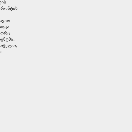
ტის
ფრონტის
ავიო.
როცა
ოგორც
ენტმა,
რთველო,
თ