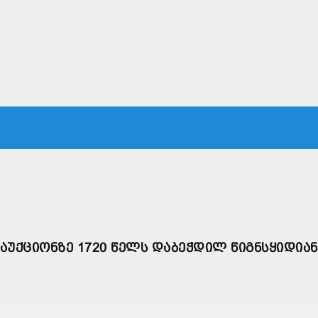
ᲙᲐ
ᲡᲐᲛᲐᲠᲗᲐᲚᲘ
ᲔᲙᲝᲜᲝᲛᲘᲙᲐ
ᲗᲐᲕᲓᲐᲪᲕᲐ
ᲛᲡᲝᲤᲚᲘᲝ
 ᲐᲣᲥᲪᲘᲝᲜᲖᲔ 1720 ᲬᲔᲚᲡ ᲓᲐᲑᲔᲭᲓᲘᲚ ᲬᲘᲒᲜᲡᲧᲘᲓᲘᲐᲜ