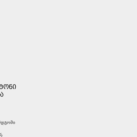
ᲚᲢᲝᲜᲘ
Ა
მდგომი
რ