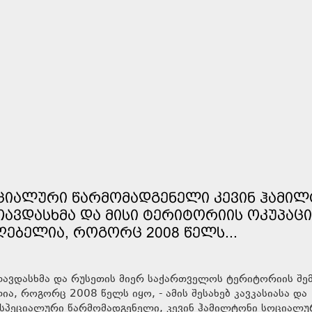
ᲔᲪᲘᲐᲚᲣᲠᲘ ᲬᲐᲠᲛᲝᲛᲐᲓᲒᲔᲜᲔᲚᲘ ᲙᲔᲕᲘᲜ ᲰᲐᲛᲘ
ᲐᲕᲓᲐᲡᲮᲛᲐ ᲓᲐ ᲛᲘᲡᲘ ᲢᲔᲠᲘᲢᲝᲠᲘᲘᲡ ᲝᲙᲣᲞᲐᲪᲘ
ᲦᲔᲑᲔᲚᲘᲐ, ᲠᲝᲒᲝᲠᲪ 2008 ᲬᲔᲚᲡ...
 თავდასხმა და რუსეთის მიერ საქართველოს ტერიტორიის შე
ა, როგორც 2008 წელს იყო, - ამის შესახებ კავკასიასა და
 სპეციალური წარმომადგენელი, კევინ ჰამილტონი სოციალუ