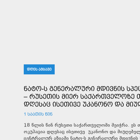
ᲓᲦᲘᲡ ᲐᲛᲑᲐᲕᲘ
ᲜᲐᲢᲝ-Ს ᲒᲔᲜᲔᲠᲐᲚᲣᲠᲘ ᲛᲓᲘᲕᲜᲘᲡ ᲡᲞ
– ᲠᲣᲡᲔᲗᲘᲡ ᲛᲘᲔᲠ ᲡᲐᲥᲐᲠᲗᲕᲔᲚᲝᲖᲔ Თ
ᲓᲦᲔᲡᲐᲪ ᲘᲡᲔᲗᲘᲕᲔ ᲣᲙᲐᲜᲝᲜᲝ ᲓᲐ ᲛᲘᲣ
1 ᲡᲐᲐᲗᲘᲡ ᲬᲘᲜ
18 წლის წინ რუსეთი საქართველოში შეიჭრა. ეს
ოკუპაცია დღესაც ისეთივე უკანონო და მიუღებელი
ცენტრალურ აზიაში ნატო-ს გენერალური მდივნის