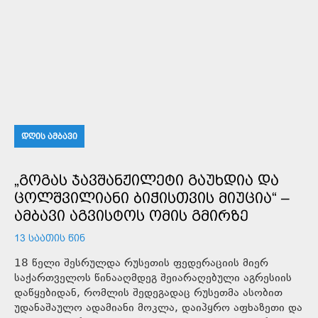
ᲓᲦᲘᲡ ᲐᲛᲑᲐᲕᲘ
„ᲒᲝᲒᲐᲡ ᲯᲐᲕᲨᲐᲜᲟᲘᲚᲔᲢᲘ ᲒᲐᲣᲮᲓᲘᲐ ᲓᲐ
ᲪᲝᲚᲨᲕᲘᲚᲘᲐᲜᲘ ᲑᲘᲭᲘᲡᲗᲕᲘᲡ ᲛᲘᲣᲪᲘᲐ“ –
ᲐᲛᲑᲐᲕᲘ ᲐᲒᲕᲘᲡᲢᲝᲡ ᲝᲛᲘᲡ ᲒᲛᲘᲠᲖᲔ
13 ᲡᲐᲐᲗᲘᲡ ᲬᲘᲜ
18 წელი შესრულდა რუსეთის ფედერაციის მიერ
საქართველოს წინააღმდეგ შეიარაღებული აგრესიის
დაწყებიდან, რომლის შედეგადაც რუსეთმა ასობით
უდანაშაულო ადამიანი მოკლა, დაიპყრო აფხაზეთი და