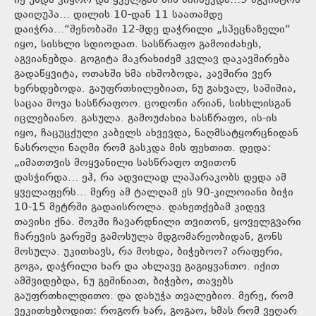
იქ უნდა ვიყოო და ყველგან წინ მიიწევდა…9 აგვისტოს
დაიღუპა… დილის 10-დან 11 საათამდე
დაიჭრა…“შენობაში 12-მდე დაჭრილი „სპეცნაზელი“
იყო, სისხლი სდიოდათ. სასწრაფო გამოიძახეს,
აგვიანებდა. გოგიტა მაკრახიძემ კვლავ დაკავშირება
გადაწყვიტა, ოთახში ხმა იხშობოდა, კავშირი ვერ
ხერხდებოდა. გაუფრთხილებიათ, ნუ გახვალ, საშიშია,
საცაა მოვა სასწრაფოო. ცოდონი არიან, სისხლისგან
იცლებიანო. გასულა. გამოუძახია სასწრაფო, ის-ის
იყო, ჩაცუცქული კაბელს ახვევდა, ნაღმსატყორცნიდან
ნასროლი ნაღმი რომ გასკდა მის ფეხთით. დედა:
„იმათთვის მოყვანილი სასწრაფო თვითონ
დასჭირდა… ეჰ, რა ადვილად ლაპარაკობს დედა ამ
ყველაფერს… მერე ამ ტალღამ ეს 90-კილოიანი ბიჭი
10-15 მეტრში გადაისროლა. დახეთქებამ კიდევ
თავისი ქნა. შოკში ჩავარდნილი თვითონ, ყოველგვარი
ჩარევის გარეშე გამოსულა მდგომარეობიდან, გონს
მოსულა. უკითხავს, რა მოხდა, ბიჭებოო? არაფერი,
გოგა, დაჭრილი ხარ და ახლავე გაგიყვანთო. იქით
ამშვიდებდა, ნუ გეშინიათ, ბიჭებო, თავებს
გაუფრთხილდითო. და დახუჭა თვალებიო. მერე, რომ
ვეკითხებოდით: როგორ ხარ, გოგაო, ხმას რომ ვეღარ