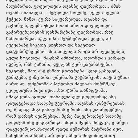
ხელფასი რომ აიღო, არც ერთი კაპიკი თვითონ არ
მოუხმარია, ყოველთვის ოჯახზე ფიქრობდა… ძმის
ოჯახს ინახავდა… მეტყოდა ხოლმე, ფული ხელის
ჭუჭყია, ნანო, ეგ რა საყვარელია, ოჯახსა და
გაჭირვებულებს უნდა მოახმაროო.ყოველთვის
გაჭირვებულების დახმარებაზე ფიქრობდა. რაც
წამოიზარდა, სულ იმას მეუბნებოდა: დედა, ამ
ქვეყანაზე სიკეთე ვთესოთ და სიკეთით
დაგვიბრუნდებაო. მის სიკეთეს როცა არ ხედავდნენ,
გული სტკიოდა, მაგრამ ამბობდა, ოღონდაც კარგად
იყვნენ, რას ვიზამთ, ყველას ვერ დავანახვებთ
სიკეთეს, მათ ასე ესმით ცხოვრება, ვინც გამიგებს,
გამიგებს, ვინც არა, ღმერთმა გაუმარჯოს, თავის გზით
იაროსო. ღმერთმა აპატიოსო.ძალიან მორწმუნე,
ეკლესიური ბიჭი იყო…საოცარი თანადგომა,
ძმაკაცობა იცოდა. თანაკლასელ გოგოებსაც ისე
დაუდგებოდა ხოლმე გვერდში, ოჯახის დანგრევისას
თუ რაღაც სხვა გასაჭირის დროს, ისე დაარიგებდა,
რომ დარდს ავიწყებდა, მერე მიყვებოდნენ ხოლმე,
გოგიტამ ისე დაგვარიგა, ისეთი შვება მოგვცა, დარდი
დაგვავიწყაო.ძალიან დიდი იუმორის პატრონი იყო,
სახუმარო ამბებს, არ ვიცი, სხვის მოგონილს თუ