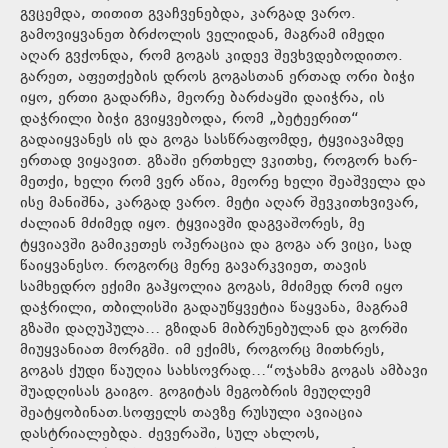
გვცემდა, თითით გვაჩვენებდა, კარგად ვარო.
გამოვიყვანეთ ბრძოლის ველიდან, მაგრამ იმედი
აღარ გვქონდა, რომ გოგას კიდევ შევხვდებოდითო.
გარეთ, აფეთქების დროს გოგასთან ერთად ორი ბიჭი
იყო, ერთი გადარჩა, მეორე ბარძაყში დაიჭრა, ის
დაჭრილი ბიჭი გვიყვებოდა, რომ „ბეტეერით“
გადაიყვანეს ის და გოგა სასწრაფომდე, ტყვიავამდე
ერთად ვიყავით. გზაში ერთხელ ვკითხე, როგორ ხარ-
მეთქი, ხელი რომ ვერ აწია, მეორე ხელი შეაშველა და
ისე მანიშნა, კარგად ვარო. მეტი აღარ შევკითხვივარ,
ძალიან მძიმედ იყო. ტყვიავში დაგვაშორეს, მე
ტყვიავში გამიკეთეს ოპერაცია და გოგა არ ვიცი, სად
წაიყვანესო. როგორც მერე გავარკვიეთ, თავის
სამხედრო ექიმი გაჰყოლია გოგას, მძიმედ რომ იყო
დაჭრილი, თბილისში გადაუწყვეტია წაყვანა, მაგრამ
გზაში დაღუპულა… გზიდან მიბრუნებულან და გორში
მიუყვანიათ მორგში. იმ ექიმს, როგორც მითხრეს,
გოგას ქუდი წაუღია სახსოვრად…“ოჯახმა გოგას ამბავი
შუადღისას გაიგო. გოგიტას მეგობრის მეუღლემ
შეატყობინათ.სოფელს თავზე რუსული ავიაცია
დასტრიალებდა. ძევერაში, სულ ახლოს,