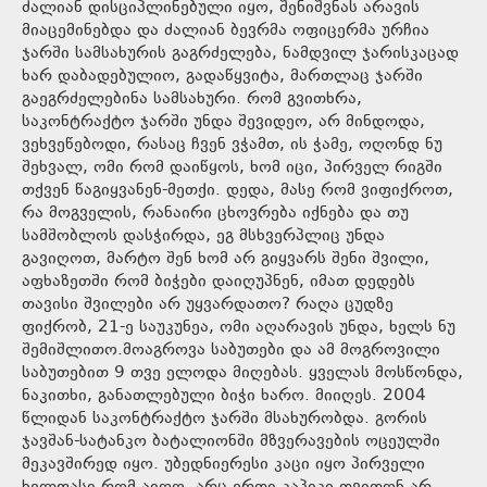
ძალიან დისციპლინებული იყო, შენიშვნას არავის
მიაცემინებდა და ძალიან ბევრმა ოფიცერმა ურჩია
ჯარში სამსახურის გაგრძელება, ნამდვილ ჯარისკაცად
ხარ დაბადებულიო, გადაწყვიტა, მართლაც ჯარში
გაეგრძელებინა სამსახური. რომ გვითხრა,
საკონტრაქტო ჯარში უნდა შევიდეო, არ მინდოდა,
ვეხვეწებოდი, რასაც ჩვენ ვჭამთ, ის ჭამე, ოღონდ ნუ
შეხვალ, ომი რომ დაიწყოს, ხომ იცი, პირველ რიგში
თქვენ წაგიყვანენ-მეთქი. დედა, მასე რომ ვიფიქროთ,
რა მოგველის, რანაირი ცხოვრება იქნება და თუ
სამშობლოს დასჭირდა, ეგ მსხვერპლიც უნდა
გავიღოთ, მარტო შენ ხომ არ გიყვარს შენი შვილი,
აფხაზეთში რომ ბიჭები დაიღუპნენ, იმათ დედებს
თავისი შვილები არ უყვარდათო? რაღა ცუდზე
ფიქრობ, 21-ე საუკუნეა, ომი აღარავის უნდა, ხელს ნუ
შემიშლითო.მოაგროვა საბუთები და ამ მოგროვილი
საბუთებით 9 თვე ელოდა მიღებას. ყველას მოსწონდა,
ნაკითხი, განათლებული ბიჭი ხარო. მიიღეს. 2004
წლიდან საკონტრაქტო ჯარში მსახურობდა. გორის
ჯავშან-სატანკო ბატალიონში მზვერავების ოცეულში
მეკავშირედ იყო. უბედნიერესი კაცი იყო პირველი