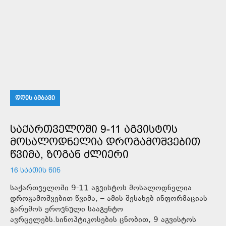
ᲓᲦᲘᲡ ᲐᲛᲑᲐᲕᲘ
ᲡᲐᲥᲐᲠᲗᲕᲔᲚᲝᲨᲘ 9-11 ᲐᲒᲕᲘᲡᲢᲝᲡ
ᲛᲝᲡᲐᲚᲝᲓᲜᲔᲚᲘᲐ ᲓᲠᲝᲒᲐᲛᲝᲨᲕᲔᲑᲘᲗ
ᲬᲕᲘᲛᲐ, ᲖᲝᲒᲐᲜ ᲫᲚᲘᲔᲠᲘ
16 ᲡᲐᲐᲗᲘᲡ ᲬᲘᲜ
საქართველოში 9-11 აგვისტოს მოსალოდნელია
დროგამოშვებით წვიმა, – ამის შესახებ ინფორმაციას
გარემოს ეროვნული სააგენტო
ავრცელებს.სინოპტიკოსების ცნობით, 9 აგვისტოს