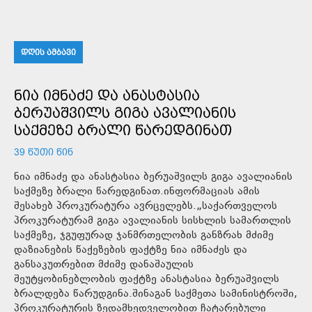
ᲓᲦᲘᲡ ᲐᲛᲑᲐᲕᲘ
ᲜᲘᲐ ᲘᲛᲜᲐᲫᲔ ᲓᲐ ᲐᲜᲐᲡᲢᲐᲡᲘᲐ
ᲑᲔᲠᲣᲐᲨᲕᲘᲚᲡ ᲒᲘᲒᲐ ᲐᲕᲐᲚᲘᲐᲜᲘᲡ
ᲡᲐᲥᲛᲔᲖᲔ ᲑᲠᲐᲚᲘ ᲬᲐᲠᲔᲓᲒᲘᲜᲐᲗ
39 ᲬᲣᲗᲘ ᲬᲘᲜ
ნია იმნაძე და ანასტასია ბერუაშვილს გიგა ავალიანის
საქმეზე ბრალი წარედგინათ.ინფორმაციას ამის
შესახებ პროკურატურა ავრცელებს.„საქართველოს
პროკურატურამ გიგა ავალიანის სისხლის სამართლის
საქმეზე, ჯგუფურად ჯანმრთელობის განზრახ მძიმე
დაზიანების წაქეზების ფაქტზე ნია იმნაძეს და
განსაკუთრებით მძიმე დანაშაულის
შეუტყობინებლობის ფაქტზე ანასტასია ბერუაშვილს
ბრალდება წარუდგინა.შინაგან საქმეთა სამინისტროში,
პროკურატურის ზედამხედველობით ჩატარებული