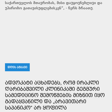
საქართველოს მთავრობას, მისი დაუყოვნებლივი და
უპირობო გათავისუფლებისკენ”, - წერს ბრაათუ.
ᲓᲦᲘᲡ ᲐᲛᲑᲐᲕᲘ
ᲐᲓᲕᲝᲙᲐᲢᲘ ᲐᲪᲮᲐᲓᲔᲑᲡ, ᲠᲝᲛ ᲘᲠᲐᲙᲚᲘ
ᲦᲐᲠᲘᲑᲐᲨᲕᲘᲚᲘ ᲙᲚᲘᲜᲘᲙᲐᲨᲘ ᲒᲔᲒᲛᲣᲠᲘ
ᲡᲐᲛᲔᲓᲘᲪᲘᲜᲝ ᲨᲔᲛᲝᲬᲛᲔᲑᲘᲡ ᲛᲘᲖᲜᲘᲗ ᲘᲧᲝ
ᲒᲐᲓᲐᲧᲕᲐᲜᲘᲚᲘ ᲓᲐ „ᲐᲠᲐᲕᲘᲗᲐᲠᲘ
ᲡᲐᲞᲐᲜᲘᲙᲝ“ ᲐᲠ ᲧᲝᲤᲘᲚᲐ