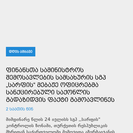
ᲓᲦᲘᲡ ᲐᲛᲑᲐᲕᲘ
ᲤᲘᲜᲐᲜᲡᲗᲐ ᲡᲐᲛᲘᲜᲘᲡᲢᲠᲝᲡ
ᲨᲔᲛᲝᲡᲐᲕᲚᲔᲑᲘᲡ ᲡᲐᲛᲡᲐᲮᲣᲠᲘᲡ ᲡᲒᲞ
„ᲡᲐᲠᲤᲘᲡ“ ᲛᲔᲑᲐᲟᲔ ᲝᲤᲘᲪᲠᲔᲑᲛᲐ
ᲡᲐᲜᲥᲪᲘᲠᲔᲑᲣᲚᲘ ᲡᲐᲥᲝᲜᲚᲘᲡ
ᲒᲐᲓᲐᲖᲘᲓᲕᲘᲡ ᲤᲐᲥᲢᲘ ᲒᲐᲛᲝᲐᲕᲚᲘᲜᲔᲡ
2 ᲡᲐᲐᲗᲘᲡ ᲬᲘᲜ
მიმდინარე წლის 24 ივლისს სგპ ,,სარფის"
კონტროლის ზონაში, თურქეთის რესპუბლიკის
მხრიდან საქართველოში შემოვიდა აზერბაიჯანის