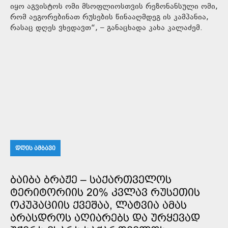
იყო აგვისტოს ომი მსოფლიოსთვის რეზონანსული ომი,
რომ აეგორებინათ რუსების წინააღმდეგ ის კამპანია,
რასაც დღეს ვხედავთ“, – განაცხადა კახა კალაძემ.
ᲓᲦᲘᲡ ᲐᲛᲑᲐᲕᲘ
ᲑᲐᲘᲑᲐ ᲑᲠᲐᲟᲔ – ᲡᲐᲥᲐᲠᲗᲕᲔᲚᲝᲡ
ᲢᲔᲠᲘᲢᲝᲠᲘᲘᲡ 20% ᲙᲕᲚᲐᲕ ᲠᲣᲡᲔᲗᲘᲡ
ᲝᲙᲣᲞᲐᲪᲘᲘᲡ ᲥᲕᲔᲨᲐᲐ, ᲚᲐᲢᲕᲘᲐ ᲐᲛᲐᲡ
ᲐᲠᲐᲡᲓᲠᲝᲡ ᲐᲦᲘᲐᲠᲔᲑᲡ ᲓᲐ ᲣᲠᲧᲔᲕᲐᲓ