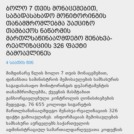
ᲑᲝᲚᲝ 7 ᲗᲕᲘᲡ ᲛᲝᲜᲐᲪᲔᲛᲔᲑᲘᲗ,
ᲡᲐᲒᲐᲓᲐᲡᲐᲮᲐᲓᲝ ᲛᲝᲜᲘᲢᲝᲠᲘᲜᲒᲘᲡ
ᲗᲐᲜᲐᲛᲨᲠᲝᲛᲚᲔᲑᲛᲐ ᲣᲐᲥᲪᲘᲖᲝ
ᲗᲐᲛᲑᲐᲥᲝᲡ ᲜᲐᲬᲐᲠᲛᲘᲡ
ᲛᲐᲠᲗᲚᲡᲐᲬᲘᲜᲐᲐᲦᲛᲓᲔᲒᲝ ᲨᲔᲜᲐᲮᲕᲐ-
ᲠᲔᲐᲚᲘᲖᲐᲪᲘᲘᲡ 326 ᲤᲐᲥᲢᲘ
ᲒᲐᲛᲝᲐᲕᲚᲘᲜᲔᲡ
4 ᲡᲐᲐᲗᲘᲡ ᲬᲘᲜ
მიმდინარე წლის ბოლო 7 თვის მონაცემებით,
ფინანსთა სამინისტროს შემოსავლების სამსახურის
საგადასახადო მონიტორინგის დეპარტამენტის
თანამშრომლებმა, ქვეყნის მასშტაბით
განხორციელებული კონტროლის ღონისძიებების
შედეგად, 76 655 კოლოფი სიგარეტის
მართლსაწინააღმდეგო შენახვა-რეალიზაციის 326
ფაქტი გამოავლინეს. ინფორმაციას შემოსავლების
სამსახური ავრცელებს.საქართველოს
ადმინისტრაციულ სამართალდარღვევათა კოდექსის