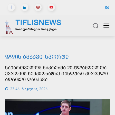
ᲥᲐ
TIFLISNEWS
საინფორმაციო სააგენტო
ᲓᲦᲘᲡ ᲐᲛᲑᲐᲕᲘ
ᲡᲞᲝᲠᲢᲘ
ᲡᲐᲥᲐᲠᲗᲕᲔᲚᲝᲡ ᲜᲐᲙᲠᲔᲑᲛᲐ 20-ᲬᲚᲐᲛᲓᲔᲚᲗᲐ
ᲔᲕᲠᲝᲞᲘᲡ ᲩᲔᲛᲞᲘᲝᲜᲐᲢᲖᲔ ᲒᲣᲜᲓᲣᲠᲘ ᲞᲘᲠᲕᲔᲚᲘ
ᲐᲓᲒᲘᲚᲘ ᲓᲐᲘᲙᲐᲕᲐ
23:45, 6 ივლისი, 2025