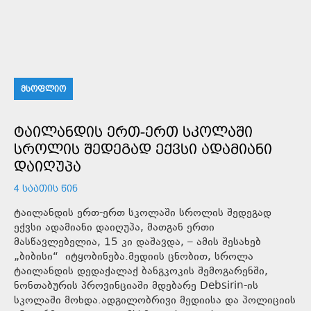
ᲛᲡᲝᲤᲚᲘᲝ
ᲢᲐᲘᲚᲐᲜᲓᲘᲡ ᲔᲠᲗ-ᲔᲠᲗ ᲡᲙᲝᲚᲐᲨᲘ
ᲡᲠᲝᲚᲘᲡ ᲨᲔᲓᲔᲒᲐᲓ ᲔᲥᲕᲡᲘ ᲐᲓᲐᲛᲘᲐᲜᲘ
ᲓᲐᲘᲦᲣᲞᲐ
4 ᲡᲐᲐᲗᲘᲡ ᲬᲘᲜ
ტაილანდის ერთ-ერთ სკოლაში სროლის შედეგად
ექვსი ადამიანი დაიღუპა, მათგან ერთი
მასწავლებელია, 15 კი დაშავდა, – ამის შესახებ
„ბიბისი“ იტყობინება.მედიის ცნობით, სროლა
ტაილანდის დედაქალაქ ბანგკოკის შემოგარენში,
ნონთაბურის პროვინციაში მდებარე Debsirin-ის
სკოლაში მოხდა.ადგილობრივი მედიისა და პოლიციის