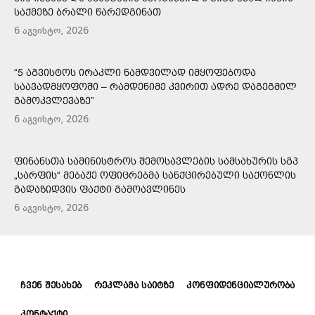
ᲡᲐᲥᲛᲔᲖᲔ ᲑᲠᲐᲚᲘ ᲬᲐᲠᲔᲓᲒᲘᲜᲐᲗ
6 აგვისტო, 2026
“5 ᲐᲒᲕᲘᲡᲢᲝᲡ ᲘᲠᲐᲙᲚᲘ ᲜᲐᲛᲓᲕᲘᲚᲐᲓ ᲘᲛᲧᲝᲤᲔᲑᲝᲓᲐ
ᲡᲐᲐᲕᲐᲓᲛᲧᲝᲤᲝᲨᲘ – ᲠᲐᲛᲓᲔᲜᲘᲛᲔ ᲙᲕᲘᲠᲘᲗ ᲐᲓᲠᲔ ᲓᲐᲒᲔᲒᲛᲘᲚ
ᲒᲐᲛᲝᲙᲕᲚᲔᲕᲐᲖᲔ”
6 აგვისტო, 2026
ᲤᲘᲜᲐᲜᲡᲗᲐ ᲡᲐᲛᲘᲜᲘᲡᲢᲠᲝᲡ ᲨᲔᲛᲝᲡᲐᲕᲚᲔᲑᲘᲡ ᲡᲐᲛᲡᲐᲮᲣᲠᲘᲡ ᲡᲒᲞ
„ᲡᲐᲠᲤᲘᲡ“ ᲛᲔᲑᲐᲟᲔ ᲝᲤᲘᲪᲠᲔᲑᲛᲐ ᲡᲐᲜᲥᲪᲘᲠᲔᲑᲣᲚᲘ ᲡᲐᲥᲝᲜᲚᲘᲡ
ᲒᲐᲓᲐᲖᲘᲓᲕᲘᲡ ᲤᲐᲥᲢᲘ ᲒᲐᲛᲝᲐᲕᲚᲘᲜᲔᲡ
6 აგვისტო, 2026
ᲩᲕᲔᲜ ᲨᲔᲡᲐᲮᲔᲑ
ᲠᲔᲙᲚᲐᲛᲐ ᲡᲐᲘᲢᲖᲔ
ᲙᲝᲜᲤᲘᲓᲔᲜᲪᲘᲐᲚᲣᲠᲝᲑᲐ
ᲙᲝᲜᲢᲐᲥᲢᲘ