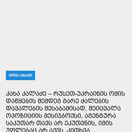
ᲓᲦᲘᲡ ᲐᲛᲑᲐᲕᲘ
ᲙᲐᲮᲐ ᲙᲐᲚᲐᲫᲔ – ᲠᲣᲡᲔᲗ-ᲣᲙᲠᲐᲘᲜᲘᲡ ᲝᲛᲘᲡ
ᲓᲐᲬᲧᲔᲑᲘᲡ ᲨᲔᲛᲓᲔᲒ ᲒᲐᲠᲔ ᲫᲐᲚᲔᲑᲘᲡ
ᲓᲐᲕᲐᲚᲔᲑᲘᲡ ᲨᲔᲡᲐᲑᲐᲛᲘᲡᲐᲓ, ᲨᲔᲘᲪᲕᲐᲚᲐ
ᲝᲞᲝᲖᲘᲪᲘᲘᲡ ᲛᲔᲡᲘᲯᲑᲝᲥᲡᲘ, ᲐᲒᲔᲜᲢᲣᲠᲐ
ᲡᲐᲙᲣᲗᲐᲠ ᲗᲐᲕᲡ ᲐᲠ ᲔᲙᲣᲗᲕᲜᲘᲡ, ᲘᲛᲘᲡ
ᲣᲤᲚᲔᲑᲐᲪ ᲐᲠ ᲐᲥᲕᲡ, ᲙᲘᲗᲮᲕᲐ...