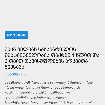
ᲓᲦᲘᲡ ᲐᲛᲑᲐᲕᲘ
ᲜᲘᲙᲐ ᲛᲔᲚᲘᲐᲡ ᲡᲐᲡᲐᲛᲐᲠᲗᲚᲝᲡ
ᲣᲞᲐᲢᲘᲕᲪᲔᲛᲚᲝᲑᲘᲡ ᲤᲐᲥᲢᲖᲔ 1 ᲬᲚᲘᲗ ᲓᲐ
6 ᲗᲕᲘᲗ ᲗᲐᲕᲘᲡᲣᲤᲚᲔᲑᲘᲡ ᲐᲦᲙᲕᲔᲗᲐ
ᲛᲘᲔᲡᲐᲯᲐ
6 ᲡᲐᲐᲗᲘᲡ ᲬᲘᲜ
სასამართლომ “კოალიცია ცვლილებისთვის“ ერთ-
ერთი ლიდერი ნიკა მელია სასამართლოს
უპატივცემლობის ფაქტზე დამნაშავედ
ცნო.მოსამართლე ნინო ელიეშვილის
გადაწყვეტილებით, ნიკა მელიას 1 წლით და 6 თვით