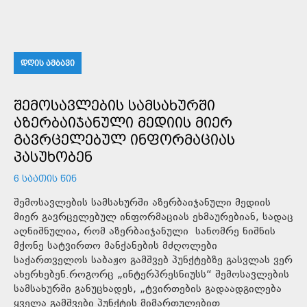
ᲓᲦᲘᲡ ᲐᲛᲑᲐᲕᲘ
ᲨᲔᲛᲝᲡᲐᲕᲚᲔᲑᲘᲡ ᲡᲐᲛᲡᲐᲮᲣᲠᲨᲘ
ᲐᲖᲔᲠᲑᲐᲘᲯᲐᲜᲣᲚᲘ ᲛᲔᲓᲘᲘᲡ ᲛᲘᲔᲠ
ᲒᲐᲕᲠᲪᲔᲚᲔᲑᲣᲚ ᲘᲜᲤᲝᲠᲛᲐᲪᲘᲐᲡ
ᲞᲐᲡᲣᲮᲝᲑᲔᲜ
6 ᲡᲐᲐᲗᲘᲡ ᲬᲘᲜ
შემოსავლების სამსახურში აზერბაიჯანული მედიის
მიერ გავრცელებულ ინფორმაციას ეხმაურებიან, სადაც
აღნიშნულია, რომ აზერბაიჯანული სანომრე ნიშნის
მქონე სატვირთო მანქანების მძღოლები
საქართველოს საბაჟო გამშვებ პუნქტებზე გასვლას ვერ
ახერხებენ.როგორც „ინტერპრესნიუსს“ შემოსავლების
სამსახურში განუცხადეს, „ტვირთების გადაადგილება
ყველა გამშვები პუნქტის მიმართულებით