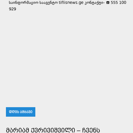
საინფორმაციო სააგენტო tiflisnews.ge კონტაქტი- ☎️ 555 100
929
ᲓᲦᲘᲡ ᲐᲛᲑᲐᲕᲘ
ᲛᲐᲠᲘᲐᲛ ᲥᲕᲠᲘᲕᲘᲨᲕᲘᲚᲘ – ᲩᲕᲔᲜᲡ