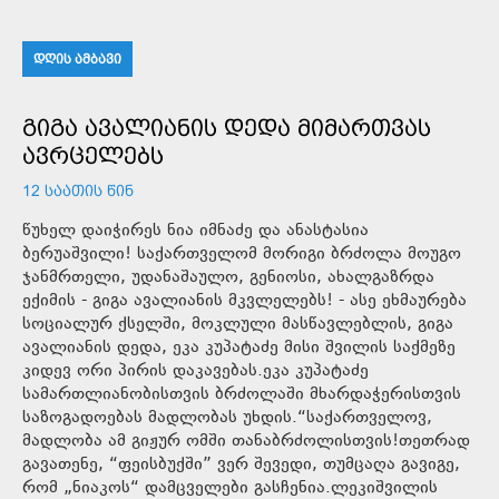
ᲓᲦᲘᲡ ᲐᲛᲑᲐᲕᲘ
ᲒᲘᲒᲐ ᲐᲕᲐᲚᲘᲐᲜᲘᲡ ᲓᲔᲓᲐ ᲛᲘᲛᲐᲠᲗᲕᲐᲡ
ᲐᲕᲠᲪᲔᲚᲔᲑᲡ
12 ᲡᲐᲐᲗᲘᲡ ᲬᲘᲜ
წუხელ დაიჭირეს ნია იმნაძე და ანასტასია
ბერუაშვილი! საქართველომ მორიგი ბრძოლა მოუგო
ჯანმრთელი, უდანაშაულო, გენიოსი, ახალგაზრდა
ექიმის - გიგა ავალიანის მკვლელებს! - ასე ეხმაურება
სოციალურ ქსელში, მოკლული მასწავლებლის, გიგა
ავალიანის დედა, ეკა კუპატაძე მისი შვილის საქმეზე
კიდევ ორი პირის დაკავებას.ეკა კუპატაძე
სამართლიანობისთვის ბრძოლაში მხარდაჭერისთვის
საზოგადოებას მადლობას უხდის.“საქართველოვ,
მადლობა ამ გიჟურ ომში თანაბრძოლისთვის!თეთრად
გავათენე, “ფეისბუქში” ვერ შევედი, თუმცაღა გავიგე,
რომ „ნიაკოს“ დამცველები გასჩენია.ლეკიშვილის