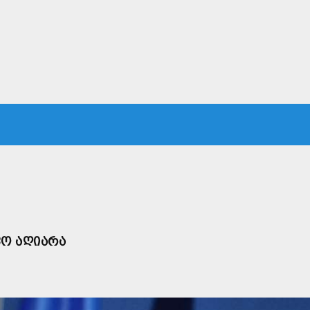
ᲙᲐ
ᲡᲐᲛᲐᲠᲗᲐᲚᲘ
ᲔᲙᲝᲜᲝᲛᲘᲙᲐ
ᲗᲐᲕᲓᲐᲪᲕᲐ
ᲛᲡᲝᲤᲚᲘᲝ
ᲤᲝ ᲐᲦᲘᲐᲠᲐ