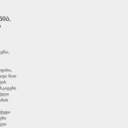
ᲜᲘᲐ,
Ა
ჯერა,
ფასი,
ივი მათ
ვის
სკაცები
იული
ობის
 ქედი
ები
ული