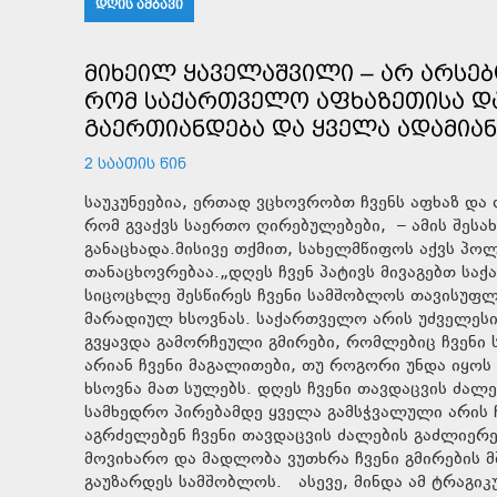
ᲓᲦᲘᲡ ᲐᲛᲑᲐᲕᲘ
ᲛᲘᲮᲔᲘᲚ ᲧᲐᲕᲔᲚᲐᲨᲕᲘᲚᲘ – ᲐᲠ ᲐᲠᲡᲔᲑ
ᲠᲝᲛ ᲡᲐᲥᲐᲠᲗᲕᲔᲚᲝ ᲐᲤᲮᲐᲖᲔᲗᲘᲡᲐ ᲓᲐ 
ᲒᲐᲔᲠᲗᲘᲐᲜᲓᲔᲑᲐ ᲓᲐ ᲧᲕᲔᲚᲐ ᲐᲓᲐᲛᲘᲐ
2 ᲡᲐᲐᲗᲘᲡ ᲬᲘᲜ
საუკუნეებია, ერთად ვცხოვრობთ ჩვენს აფხაზ და 
რომ გვაქვს საერთო ღირებულებები, – ამის შესა
განაცხადა.მისივე თქმით, სახელმწიფოს აქვს პოლ
თანაცხოვრებაა.„დღეს ჩვენ პატივს მივაგებთ სა
სიცოცხლე შესწირეს ჩვენი სამშობლოს თავისუფლ
მარადიულ ხსოვნას. საქართველო არის უძველესი 
გვყავდა გამორჩეული გმირები, რომლებიც ჩვენი ს
არიან ჩვენი მაგალითები, თუ როგორი უნდა იყო
ხსოვნა მათ სულებს. დღეს ჩვენი თავდაცვის ძა
სამხედრო პირებამდე ყველა გამსჭვალული არის 
აგრძელებენ ჩვენი თავდაცვის ძალების გაძლიერებ
მოვიხარო და მადლობა ვუთხრა ჩვენი გმირების მ
გაუზარდეს სამშობლოს. ასევე, მინდა ამ ტრაგ