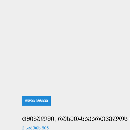
ᲓᲦᲘᲡ ᲐᲛᲑᲐᲕᲘ
ᲢᲧᲘᲑᲣᲚᲨᲘ, ᲠᲣᲡᲔᲗ-ᲡᲐᲥᲐᲠᲗᲕᲔᲚᲝᲡ 
2 ᲡᲐᲐᲗᲘᲡ ᲬᲘᲜ