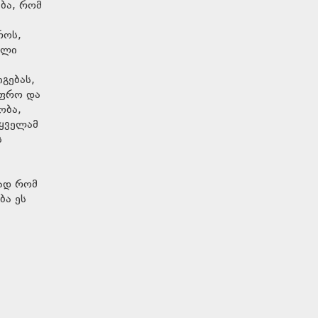
ება, რომ
როს,
ელი
გებას,
უფრო და
ობა,
 ყველამ
ს
რად რომ
ბა ეს