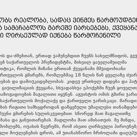
ᲝᲑᲡ ᲠᲔᲐᲚᲝᲑᲐ, ᲡᲐᲓᲐᲪ ᲕᲘᲜᲛᲔᲡ ᲬᲐᲠᲛᲝᲣᲓᲒᲔ
ᲡᲐᲛᲐᲩᲐᲑᲚᲝᲡ ᲒᲐᲠᲔᲨᲔ ᲘᲐᲠᲡᲔᲑᲔᲑᲡ, ᲥᲕᲔᲧᲐᲜ
ᲜᲘ ᲦᲘᲠᲡᲔᲣᲚᲐᲓ ᲘᲥᲜᲔᲑᲐ ᲬᲐᲠᲛᲝᲩᲔᲜᲘᲚᲘ
ოს და-ძმებთან, ერთად ვაშენებდით ჩვენს სახელმწიფოს, გვ
ხებ საქართველოს პრეზიდენტმა, მიხეილ ყაველაშვილმა
იტიკა, რომლის მიზანი ერთიან ქვეყანაში მშვიდობიანი
ქართველოს გმირებს, რომლებმაც 18 წლის წინ ყველაზე ძვირ
ებას და დამოუკიდებლობას. კიდევ ერთხელ დიდება და პატ
ცივილიზაციის ქვეყანა, სხვადასხვა ეპოქებში ჩვენ ყოველთ
აზოგადოების მაგალითი იყვნენ. აგვისტოს ომის გმირი ჯარი
ს საქართველოს მოქალაქე და ქართველი ჯარისკაცი. მარად
ლების რიგითი სამხედროდან დაწყებული უმაღლესი თანამდებ
ჩვენი გმირების სულისკვეთებით. სწორედ მათ მაგალითზე
ასა და განვითარებას. მადლობა მათ ამისათვის. მე მინდა,
შობლებს, ოჯახის წევრებს, რომ ასეთი ღირსეული პიროვნებ
იკული მოვლენების დროს, ამ უთანასწორო ბრძოლაში დაღუპ