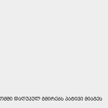
ᲝᲛᲨᲘ ᲓᲐᲦᲣᲞᲣᲚ ᲒᲛᲘᲠᲔᲑᲡ ᲞᲐᲢᲘᲕᲘ ᲛᲘᲐᲒᲔᲡ