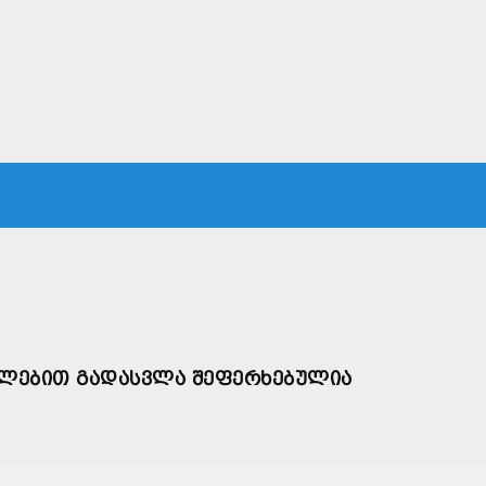
ᲙᲐ
ᲡᲐᲛᲐᲠᲗᲐᲚᲘ
ᲔᲙᲝᲜᲝᲛᲘᲙᲐ
ᲗᲐᲕᲓᲐᲪᲕᲐ
ᲛᲡᲝᲤᲚᲘᲝ
ᲣᲚᲔᲑᲘᲗ ᲒᲐᲓᲐᲡᲕᲚᲐ ᲨᲔᲤᲔᲠᲮᲔᲑᲣᲚᲘᲐ