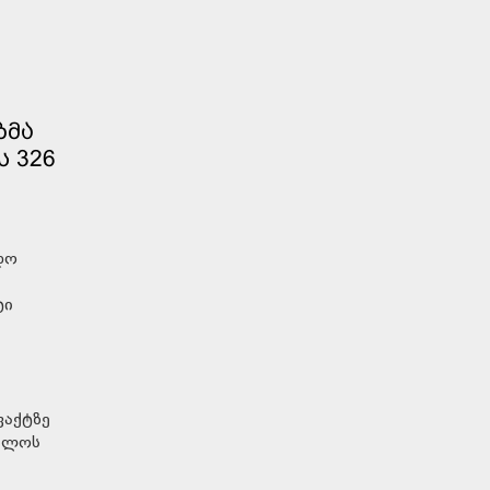
ᲑᲛᲐ
 326
დო
ტი
ფაქტზე
ველოს