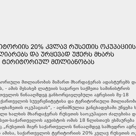
ᲘᲢᲝᲠᲘᲘᲡ 20% ᲙᲕᲚᲐᲕ ᲠᲣᲡᲔᲗᲘᲡ ᲝᲙᲣᲞᲐᲪᲘᲘᲡ
ᲐᲦᲘᲐᲠᲔᲑᲡ ᲓᲐ ᲣᲠᲧᲔᲕᲐᲓ ᲣᲭᲔᲠᲡ ᲛᲮᲐᲠᲡ
Ა ᲢᲔᲠᲘᲢᲝᲠᲘᲣᲚ ᲛᲗᲚᲘᲐᲜᲝᲑᲐᲡ
ტორიული მთლიანობის მიმართ მხარდაჭერას ადასტურებს დ
, - ამის შესახებ ლატვიის საგარეო საქმეთა სამინისტროს
რთველოს წინააღმდეგ განხორციელებული აგრესიის მე-18
საქართველოს სუვერენიტეტისა და ტერიტორიული მთლიანობ
ფხაზეთის ოკუპაციას“, - აღნიშნულია განცხადებაში.უწყება 
ელი ხალხის მხარდაჭერას რუსეთის საოკუპაციო ძალებისა დ
უსეთ-საქართველოს აგვისტოს ომის 18 წლისთავს ეხმაურება
ეც.„რუსეთის მიერ საქართველოს წინააღმდეგ სამხედრო აგრ
დ ამისა, საქართველოს ტერიტორიის 20% კვლავ რუსეთის ოკ