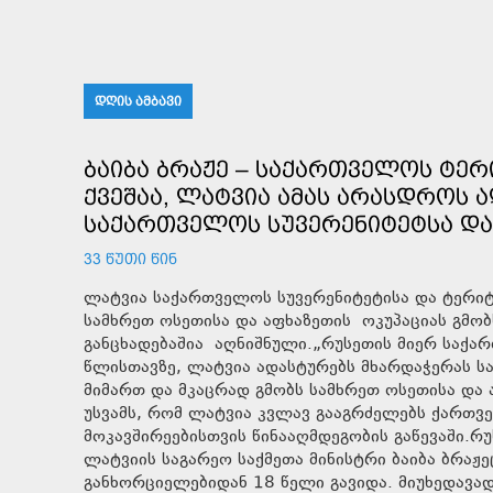
ᲓᲦᲘᲡ ᲐᲛᲑᲐᲕᲘ
ᲑᲐᲘᲑᲐ ᲑᲠᲐᲟᲔ – ᲡᲐᲥᲐᲠᲗᲕᲔᲚᲝᲡ ᲢᲔᲠ
ᲥᲕᲔᲨᲐᲐ, ᲚᲐᲢᲕᲘᲐ ᲐᲛᲐᲡ ᲐᲠᲐᲡᲓᲠᲝᲡ 
ᲡᲐᲥᲐᲠᲗᲕᲔᲚᲝᲡ ᲡᲣᲕᲔᲠᲔᲜᲘᲢᲔᲢᲡᲐ Დ
33 ᲬᲣᲗᲘ ᲬᲘᲜ
ლატვია საქართველოს სუვერენიტეტისა და ტერი
სამხრეთ ოსეთისა და აფხაზეთის ოკუპაციას გმობს
განცხადებაშია აღნიშნული.„რუსეთის მიერ საქა
წლისთავზე, ლატვია ადასტურებს მხარდაჭერას 
მიმართ და მკაცრად გმობს სამხრეთ ოსეთისა და ა
უსვამს, რომ ლატვია კვლავ გააგრძელებს ქართვ
მოკავშირეებისთვის წინააღმდეგობის გაწევაში.რ
ლატვიის საგარეო საქმეთა მინისტრი ბაიბა ბრაჟ
განხორციელებიდან 18 წელი გავიდა. მიუხედავა