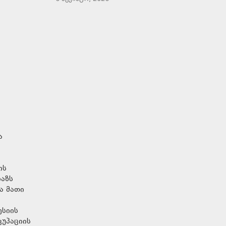
ა
ის
ხაზს
ა მათი
ესიის
უპაციის