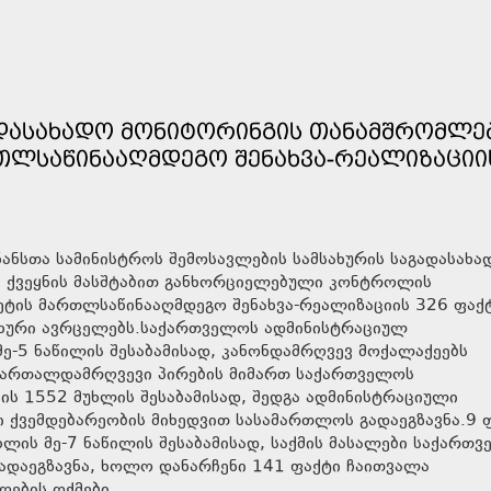
ᲐᲓᲐᲡᲐᲮᲐᲓᲝ ᲛᲝᲜᲘᲢᲝᲠᲘᲜᲒᲘᲡ ᲗᲐᲜᲐᲛᲨᲠᲝᲛᲚᲔ
ᲗᲚᲡᲐᲬᲘᲜᲐᲐᲦᲛᲓᲔᲒᲝ ᲨᲔᲜᲐᲮᲕᲐ-ᲠᲔᲐᲚᲘᲖᲐᲪᲘᲘᲡ
ანსთა სამინისტროს შემოსავლების სამსახურის საგადასახა
, ქვეყნის მასშტაბით განხორციელებული კონტროლის
ეტის მართლსაწინააღმდეგო შენახვა-რეალიზაციის 326 ფაქ
ახური ავრცელებს.საქართველოს ადმინისტრაციულ
ე-5 ნაწილის შესაბამისად, კანონდამრღვევ მოქალაქეებს
ამართალდამრღვევი პირების მიმართ საქართველოს
ს 1552 მუხლის შესაბამისად, შედგა ადმინისტრაციული
ი ქვემდებარეობის მიხედვით სასამართლოს გადაეგზავნა.9 
ლის მე-7 ნაწილის შესაბამისად, საქმის მასალები საქართ
გადაეგზავნა, ხოლო დანარჩენი 141 ფაქტი ჩაითვალა
ღების ოქმები.