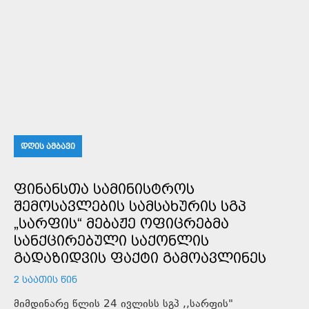
ᲓᲦᲘᲡ ᲐᲛᲑᲐᲕᲘ
ᲤᲘᲜᲐᲜᲡᲗᲐ ᲡᲐᲛᲘᲜᲘᲡᲢᲠᲝᲡ
ᲨᲔᲛᲝᲡᲐᲕᲚᲔᲑᲘᲡ ᲡᲐᲛᲡᲐᲮᲣᲠᲘᲡ ᲡᲒᲞ
„ᲡᲐᲠᲤᲘᲡ“ ᲛᲔᲑᲐᲟᲔ ᲝᲤᲘᲪᲠᲔᲑᲛᲐ
ᲡᲐᲜᲥᲪᲘᲠᲔᲑᲣᲚᲘ ᲡᲐᲥᲝᲜᲚᲘᲡ
ᲒᲐᲓᲐᲖᲘᲓᲕᲘᲡ ᲤᲐᲥᲢᲘ ᲒᲐᲛᲝᲐᲕᲚᲘᲜᲔᲡ
2 ᲡᲐᲐᲗᲘᲡ ᲬᲘᲜ
მიმდინარე წლის 24 ივლისს სგპ ,,სარფის"