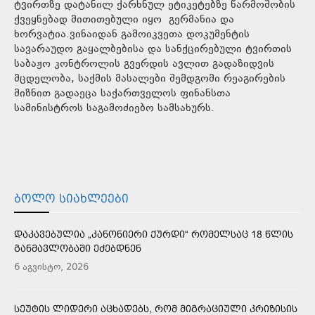
ტვირთზე დატანილ ქარხნულ ეტიკეტებზე წარმოშობის
ქვეყნებად მითითებული იყო გერმანია და
ხორვატია.ვინაიდან გამოიკვეთა დოკუმენტის
სავარაუდო გაყალბებისა და სანქცირებული ტვირთის
საბაჟო კონტროლის გვერდის ავლით გადაზიდვის
მცდელობა, საქმის მასალები შემდგომი რეაგირების
მიზნით გადაეცა საქართველოს ფინანსთა
სამინისტროს საგამოძიებო სამსახურს.
ᲑᲝᲚᲝ ᲡᲘᲐᲮᲚᲔᲔᲑᲘ
ᲓᲐᲙᲐᲕᲔᲑᲣᲚᲘᲐ „ᲙᲐᲜᲝᲜᲘᲔᲠᲘ ᲥᲣᲠᲓᲘ“ ᲠᲝᲛᲔᲚᲡᲐᲪ 18 ᲬᲚᲘᲡ
ᲒᲐᲜᲛᲐᲕᲚᲝᲑᲐᲨᲘ ᲔᲫᲔᲑᲓᲜᲔᲜ
6 აგვისტო, 2026
ᲡᲔᲣᲢᲘᲡ ᲚᲘᲓᲔᲠᲘ ᲐᲪᲮᲐᲓᲔᲑᲡ, ᲠᲝᲛ ᲛᲘᲒᲠᲐᲪᲘᲣᲚᲘ ᲙᲠᲘᲖᲘᲡᲘᲡ