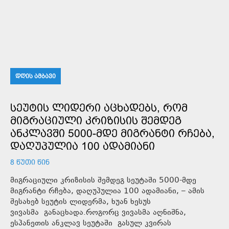
ᲓᲦᲘᲡ ᲐᲛᲑᲐᲕᲘ
ᲡᲔᲣᲢᲘᲡ ᲚᲘᲓᲔᲠᲘ ᲐᲪᲮᲐᲓᲔᲑᲡ, ᲠᲝᲛ
ᲛᲘᲒᲠᲐᲪᲘᲣᲚᲘ ᲙᲠᲘᲖᲘᲡᲘᲡ ᲨᲔᲛᲓᲔᲒ
ᲐᲜᲙᲚᲐᲕᲨᲘ 5000-ᲛᲓᲔ ᲛᲘᲒᲠᲐᲜᲢᲘ ᲠᲩᲔᲑᲐ,
ᲓᲐᲦᲣᲞᲣᲚᲘᲐ 100 ᲐᲓᲐᲛᲘᲐᲜᲘ
8 ᲬᲣᲗᲘ ᲬᲘᲜ
მიგრაციული კრიზისის შემდეგ სეუტაში 5000-მდე
მიგრანტი რჩება, დაღუპულია 100 ადამიანი, – ამის
შესახებ სეუტის ლიდერმა, ხუან ხესუს
ვივასმა განაცხადა.როგორც ვივასმა აღნიშნა,
ესპანეთის ანკლავ სეუტაში გასულ კვირას