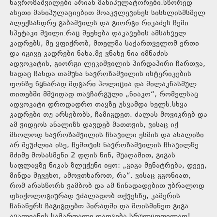
ნავროზაშვილები არიან მანიპულატორები.სწორედ
ასეთი მანიპულაციებით მოაკვლევინეს სისხლისმსმელ
ალექსანდრე გაბაშვილს და გიორგი რიკაძეს ჩემი
სპეტაკი შვილი.რაც შეეხება დაკავების ამსახველ
კადრებს, მე ვფიქრობ, მთელმა საქართველომ ერთი
და იგივე კადრები ნახა.მე ვნახე ნია იმნაძის
ადვოკატის, გიორგი ლეკიშვილის პირდაპირი ჩართვა,
სადაც ჩანდა თამუნა ნავროზაშვილის ისტერიკების
ფონზე წყნარად მდგარი პოლიცია და შილაკწასმულ
თითებში მშვიდად თავჩარგული „ნიაკო“, რომელსაც
ადვოკატი დროდადრო თავზე უსვამდა ხელს.სხვა
კადრები თუ არსებობს, ჩამიგდეთ. ძალას მოვიკრებ და
ამ ვიდეოს ანალიზს დავდებ მათთვის, ვისაც იქ
მხოლოდ ნავროზაშვილის ჩხავილი ესმის და ანალიზი
არ შეუძლია.ისე, ჩემთვის ნავროზაშვილის ჩხავილზე
მძიმე მოსასმენი 2 დღის წინ, შუაღამით, გიგას
საფლავზე ნიკას ზლუქუნი იყო: „გიგა მენატრება, დეეე,
მინდა შევეხო, ამოვთხაროთ, რა“. ვისაც გგონიათ,
რომ არასწორს ვამბობ და ამ წინადადებით უბრალოდ
ფსიქოლოგიურად ვძალადობ თქვენზე, კამერის
ჩანაწერს ჩაგიგდებთ პირადში და მოისმინეთ.გიგა
ავალიანის სამართალი დადგება სრულყოფილად!