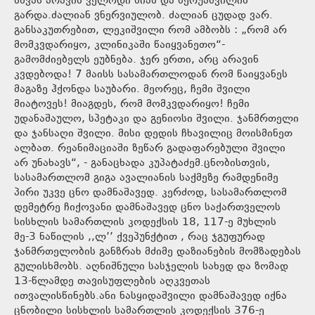
სხვას არავის ველოდი ნიას და ბერუაშვილის
გარდა.ძალიან ვნერვიულობ. ძალიან ცუდად ვარ.
განსაკუთრებით, ლეკიშვილი რომ ამბობს : „რომ არ
მომკვდარიყო, კლინიკაში წაიყვანეთო“-
გამომძიებელს ეუბნება. ჯერ ერთი, არც არავინ
კვდებოდა! 7 მაისს სასამართლოდან რომ წაიყვანეს
მაგაზე ჰქონდა საუბარი. მეორეც, ჩემი შვილი
მიატოვეს! მიაგდეს, რომ მომკვდარიყო! ჩემი
უდანაშაულო, სპეტაკი და გენიოსი შვილი. ჯანმრთელი
და ჯანსაღი შვილი. მისი დედის ჩხავილიც მოისმინეთ
ალბათ. რეანიმაციაში ზეწარ გადაფარებული შვილი
არ უნახავს“, - განაცხადა კუპატაძემ.ცნობისთვის,
სასამართლომ გიგა ავალიანის საქმეზე რამდენიმე
პირი უკვე ცნო დამნაშავედ. კერძოდ, სასამართლომ
დემეტრე ჩიქოვანი დამნაშავედ ცნო საქართველოს
სისხლის სამართლის კოდექსის 18, 117-ე მუხლის
მე-3 ნაწილის ,,ლ’’ ქვეპუნქტით , რაც ჯგუფურად
ჯანმრთელობის განზრახ მძიმე დაზიანების მომზადებას
გულისხმობს. აღნიშნული სასჯელის სახედ და ზომად
13-წლამდე თავისუფლების აღკვეთას
ითვალისწინებს.ანი ნასყიდაშვილი დამნაშავედ იქნა
ცნობილი სისხლის სამართლის კოდექსის 376-ე