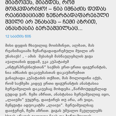
ᲛᲘᲐᲢᲝᲕᲔᲡ, ᲛᲘᲐᲒᲓᲔᲡ, ᲠᲝᲛ
ᲛᲝᲛᲙᲕᲓᲐᲠᲘᲧᲝ! – ᲜᲘᲐ ᲘᲛᲜᲐᲫᲘᲡ ᲓᲔᲓᲐᲡ
ᲠᲔᲐᲜᲘᲛᲐᲪᲘᲐᲨᲘ ᲖᲔᲬᲐᲠᲒᲐᲓᲐᲤᲐᲠᲔᲑᲣᲚᲘ
ᲨᲕᲘᲚᲘ ᲐᲠ ᲣᲜᲐᲮᲐᲕᲡ – ᲩᲔᲛᲘ ᲐᲖᲠᲘᲗ,
ᲐᲜᲐᲡᲢᲐᲡᲘᲐ ᲑᲔᲠᲣᲐᲨᲕᲘᲚᲡᲐᲪ...
12 ᲡᲐᲐᲗᲘᲡ ᲬᲘᲜ
მისი დედის ჩხავილიც მოისმინეთ, ალბათ, მას
რეანიმაციაში ზეწარგადაფარებული შვილი არ
უნახავს! , - ამის შესახებ მასწავლებლის გიგა
ავალიანის დედამ, ეკა კუპატაძემ
„ინტერპრესნიუსთან“ საქმის ერთ-ერთი ფიგურანტის,
ნია იმნაძის დაკავებასთან დაკავშირებით
განაცხადა.კუპატაძის თქმით, მას მოლოდინი აქვს,
რომ საქმეში კიდევ ერთი ფიგურანტის ანასტასია
ბერუაშვილის დაკავებაც მოხდება.„წარმოუდგენლად
ცუდად ვარ. ჩემი აზრით, ანასტასია ბერუაშვილიც იყო,
„ლაივში“ ვუყურე, დაიჭირეს თუ არა, არ ვიცი,
შეწყვიტა ადვოკატმა „ლაივი“. ბერუაშვილსაც
დაიჭერენ, ჩემი აზრით. გიგას უშუალო მკვლელებს