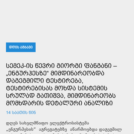
ᲓᲦᲘᲡ ᲐᲛᲑᲐᲕᲘ
ᲡᲔᲛᲔᲙ-ᲘᲡ ᲬᲔᲕᲠᲘ ᲒᲘᲝᲠᲒᲘ ᲤᲐᲜᲒᲐᲜᲘ –
„ᲔᲜᲒᲣᲠᲰᲔᲡᲖᲔ“ ᲛᲘᲛᲓᲘᲜᲐᲠᲔᲝᲑᲓᲐ
ᲓᲐᲒᲔᲒᲛᲘᲚᲘ ᲢᲔᲡᲢᲘᲠᲔᲑᲐ,
ᲢᲔᲡᲢᲘᲠᲔᲑᲘᲡᲐᲡ ᲛᲝᲮᲓᲐ ᲡᲘᲡᲢᲔᲛᲘᲡ
ᲡᲠᲣᲚᲐᲓ ᲒᲐᲗᲘᲨᲕᲐ, ᲛᲘᲛᲓᲘᲜᲐᲠᲔᲝᲑᲡ
ᲛᲝᲛᲮᲓᲐᲠᲘᲡ ᲓᲔᲢᲐᲚᲣᲠᲘ ᲐᲜᲐᲚᲘᲖᲘ
14 ᲡᲐᲐᲗᲘᲡ ᲬᲘᲜ
დღეს სახელმწიფო ელექტროსისტემა
„ენგურჰესის“ აგრეგატებზე აწარმოებდა დაგეგმილ