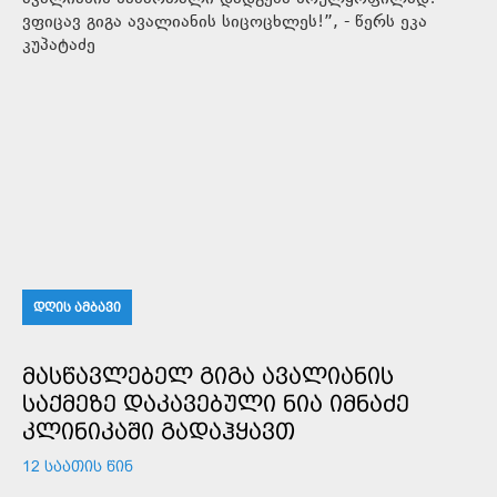
ვფიცავ გიგა ავალიანის სიცოცხლეს!”, - წერს ეკა
კუპატაძე
ᲓᲦᲘᲡ ᲐᲛᲑᲐᲕᲘ
ᲛᲐᲡᲬᲐᲕᲚᲔᲑᲔᲚ ᲒᲘᲒᲐ ᲐᲕᲐᲚᲘᲐᲜᲘᲡ
ᲡᲐᲥᲛᲔᲖᲔ ᲓᲐᲙᲐᲕᲔᲑᲣᲚᲘ ᲜᲘᲐ ᲘᲛᲜᲐᲫᲔ
ᲙᲚᲘᲜᲘᲙᲐᲨᲘ ᲒᲐᲓᲐᲰᲧᲐᲕᲗ
12 ᲡᲐᲐᲗᲘᲡ ᲬᲘᲜ