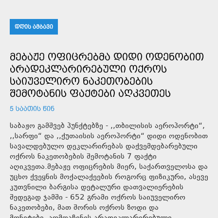
ᲓᲦᲘᲡ ᲐᲛᲑᲐᲕᲘ
ᲛᲔᲑᲐᲟᲔ ᲝᲤᲘᲪᲠᲔᲑᲛᲐ ᲓᲘᲓᲘ ᲝᲓᲔᲜᲝᲑᲘᲗ
ᲐᲠᲐᲓᲔᲙᲚᲐᲠᲘᲠᲔᲑᲣᲚᲘ ᲝᲥᲠᲝᲡ
ᲡᲐᲘᲣᲕᲔᲚᲘᲠᲝ ᲜᲐᲙᲔᲗᲝᲑᲔᲑᲘᲡ
ᲨᲔᲛᲝᲢᲐᲜᲘᲡ ᲤᲐᲥᲢᲔᲑᲘ ᲐᲦᲙᲕᲔᲗᲔᲡ
5 ᲡᲐᲐᲗᲘᲡ ᲬᲘᲜ
საბაჟო გამშვებ პუნქტებზე - ,,თბილისის აეროპორტი“,
,,სარფი“ და ,,ქუთაისის აეროპორტი“ დიდი ოდენობით
სავალდებულო დეკლარირებას დაქვემდებარებული
ოქროს ნაკეთობების შემოტანის 7 ფაქტი
აღიკვეთა.მებაჟე ოფიცრების მიერ, საქართველოსა და
უცხო ქვეყნის მოქალაქეების როგორც ფიზიკური, ასევე
კუთვნილი ბარგისა დეტალური დათვალიერების
შედეგად ჯამში - 652 გრამი ოქროს საიუველირო
ნაკეთობები, მათ შორის ოქროს ზოდი და