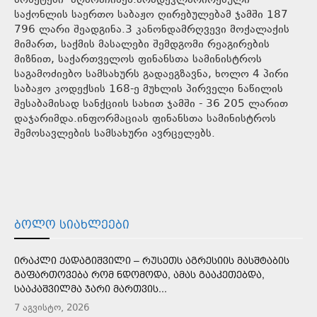
მონეტები აღმოაჩინეს.არადეკლარირებული
საქონლის საერთო საბაჟო ღირებულებამ ჯამში 187
796 ლარი შეადგინა.3 კანონდამრღვევი მოქალაქის
მიმართ, საქმის მასალები შემდგომი რეაგირების
მიზნით, საქართველოს ფინანსთა სამინისტროს
საგამოძიებო სამსახურს გადაეგზავნა, ხოლო 4 პირი
საბაჟო კოდექსის 168-ე მუხლის პირველი ნაწილის
შესაბამისად სანქციის სახით ჯამში - 36 205 ლარით
დაჯარიმდა.ინფორმაციას ფინანსთა სამინისტროს
შემოსავლების სამსახური ავრცელებს.
ᲑᲝᲚᲝ ᲡᲘᲐᲮᲚᲔᲔᲑᲘ
ᲘᲠᲐᲙᲚᲘ ᲥᲐᲓᲐᲒᲘᲨᲕᲘᲚᲘ – ᲠᲣᲡᲔᲗᲡ ᲐᲒᲠᲔᲡᲘᲘᲡ ᲛᲐᲡᲨᲢᲐᲑᲘᲡ
ᲒᲐᲤᲐᲠᲗᲝᲕᲔᲑᲐ ᲠᲝᲛ ᲜᲓᲝᲛᲝᲓᲐ, ᲐᲛᲐᲡ ᲒᲐᲐᲙᲔᲗᲔᲑᲓᲐ,
ᲡᲐᲐᲙᲐᲨᲕᲘᲚᲛᲐ ᲯᲐᲠᲘ ᲛᲐᲠᲗᲕᲘᲡ...
7 აგვისტო, 2026