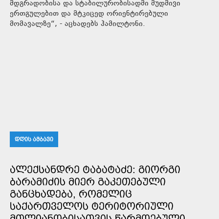
მდგრადობისა და სტაბილურობისადმი მუდმივი
ერთგულებით და მტკიცედ ორიენტირებული
მომავალზე“, - აცხადებს ჰამილტონი.
ᲓᲦᲘᲡ ᲐᲛᲑᲐᲕᲘ
ᲐᲚᲔᲥᲡᲐᲜᲓᲠᲔ ᲢᲐᲑᲐᲢᲐᲫᲔ: ᲒᲘᲝᲠᲒᲘ
ᲑᲐᲠᲐᲛᲘᲫᲘᲡ ᲛᲘᲔᲠ ᲒᲐᲙᲔᲗᲔᲑᲣᲚᲘ
ᲒᲐᲜᲪᲮᲐᲓᲔᲑᲐ, ᲠᲝᲛᲔᲚᲘᲪ
ᲡᲐᲥᲐᲠᲗᲕᲔᲚᲝᲡ ᲢᲔᲠᲘᲢᲝᲠᲘᲣᲚᲘ
ᲛᲗᲚᲘᲐᲜᲝᲑᲘᲡᲐᲗᲕᲘᲡ ᲬᲐᲠᲛᲝᲔᲑᲣᲚᲘ