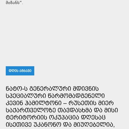
მიზანს“.
ᲓᲦᲘᲡ ᲐᲛᲑᲐᲕᲘ
ᲜᲐᲢᲝ-Ს ᲒᲔᲜᲔᲠᲐᲚᲣᲠᲘ ᲛᲓᲘᲕᲜᲘᲡ
ᲡᲞᲔᲪᲘᲐᲚᲣᲠᲘ ᲬᲐᲠᲛᲝᲛᲐᲓᲒᲔᲜᲔᲚᲘ
ᲙᲔᲕᲘᲜ ᲰᲐᲛᲘᲚᲢᲝᲜᲘ – ᲠᲣᲡᲔᲗᲘᲡ ᲛᲘᲔᲠ
ᲡᲐᲥᲐᲠᲗᲕᲔᲚᲝᲖᲔ ᲗᲐᲕᲓᲐᲡᲮᲛᲐ ᲓᲐ ᲛᲘᲡᲘ
ᲢᲔᲠᲘᲢᲝᲠᲘᲘᲡ ᲝᲙᲣᲞᲐᲪᲘᲐ ᲓᲦᲔᲡᲐᲪ
ᲘᲡᲔᲗᲘᲕᲔ ᲣᲙᲐᲜᲝᲜᲝ ᲓᲐ ᲛᲘᲣᲦᲔᲑᲔᲚᲘᲐ,