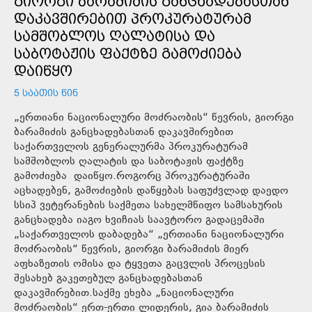
ᲒᲘᲝᲠᲒᲘ ᲑᲐᲠᲐᲛᲘᲫᲘᲡ ᲒᲐᲜᲪᲮᲐᲓᲔᲑᲐᲡᲗᲐᲜ
ᲓᲐᲙᲐᲕᲨᲘᲠᲔᲑᲘᲗ ᲞᲠᲝᲙᲣᲠᲐᲢᲣᲠᲐᲛ
ᲡᲐᲛᲨᲝᲑᲚᲝᲡ ᲦᲐᲚᲐᲢᲘᲡᲐ ᲓᲐ
ᲡᲐᲑᲝᲢᲐᲟᲘᲡ ᲤᲐᲥᲢᲖᲔ ᲒᲐᲛᲝᲫᲘᲔᲑᲐ
ᲓᲐᲘᲬᲧᲝ
5 ᲡᲐᲐᲗᲘᲡ ᲬᲘᲜ
„ერთიანი ნაციონალური მოძრაობის“ წევრის, გიორგი
ბარამიძის განცხადებასთან დაკავშირებით
საქართველოს გენერალურმა პროკურატურამ
სამშობლოს ღალატის და საბოტაჟის ფაქტზე
გამოძიება დაიწყო.როგორც პროკურატურაში
აცხადებენ, გამოძიების დაწყებას საფუძვლად დაედო
სსიპ ვეტერანების საქმეთა სახელმწიფო სამსახურის
განცხადება იაგო ხვიჩიას საავტორო გადაცემაში
„საქართველოს დაბადება“ „ერთიანი ნაციონალური
მოძრაობის“ წევრის, გიორგი ბარამიძის მიერ
აფხაზეთის ომისა და ტყვეთა გაცვლის პროცესის
შესახებ გაკეთებულ განცხადებასთან
დაკავშირებით.საქმე ეხება „ნაციონალური
მოძრაობის“ ერთ-ერთი ლიდერის, გია ბარამიძის