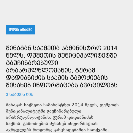
ᲓᲦᲘᲡ ᲐᲛᲑᲐᲕᲘ
ᲨᲘᲜᲐᲒᲐᲜ ᲡᲐᲥᲛᲔᲗᲐ ᲡᲐᲛᲘᲜᲘᲡᲢᲠᲝ 2014
ᲬᲔᲚᲡ, ᲓᲣᲨᲔᲗᲘᲡ ᲛᲣᲜᲘᲪᲘᲞᲐᲚᲘᲢᲔᲢᲨᲘ
ᲒᲐᲣᲩᲘᲜᲐᲠᲔᲑᲣᲚᲘ
ᲐᲠᲐᲡᲠᲣᲚᲬᲚᲝᲕᲐᲜᲘᲡ, ᲒᲣᲠᲐᲛ
ᲓᲐᲓᲘᲐᲜᲘᲫᲘᲡ ᲡᲐᲥᲛᲘᲡ ᲒᲐᲛᲝᲫᲘᲔᲑᲘᲡ
ᲨᲔᲡᲐᲮᲔᲑ ᲘᲜᲤᲝᲠᲛᲐᲪᲘᲐᲡ ᲐᲕᲠᲪᲔᲚᲔᲑᲡ
3 ᲡᲐᲐᲗᲘᲡ ᲬᲘᲜ
შინაგან საქმეთა სამინისტრო 2014 წელს, დუშეთის
მუნიციპალიტეტში გაუჩინარებული
არასრულწლოვანის, გურამ დადიანიძის
საქმის გამოძიების შესახებ ინფორმაციას
ავრცელებს.როგორც განცხადებაშია ნათქვამი,