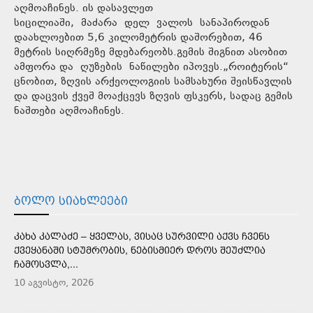
აღმოაჩინეს. ის დასავლეთ
სიცილიაში, მაძარა დელ ვალოს სანაპიროდან
დაახლოებით 5,6 კილომეტრის დაშორებით, 46
მეტრის სიღრმეზე მდებარეობს.გემის შიგნით ასობით
ამფორა და ღუზების ნაწილები იპოვეს.„როიტერის“
ცნობით, ზღვის არქეოლოგიის სამსახური შეისწავლის
და დაცვის ქვეშ მოაქცევს ზღვის ფსკერს, სადაც გემის
ნაშთები აღმოაჩინეს.
ᲑᲝᲚᲝ ᲡᲘᲐᲮᲚᲔᲔᲑᲘ
ᲙᲐᲮᲐ ᲙᲐᲚᲐᲫᲔ – ᲧᲕᲔᲚᲐᲡ, ᲕᲘᲡᲐᲪ ᲡᲣᲠᲕᲘᲚᲘ ᲐᲥᲕᲡ ᲩᲕᲔᲜᲡ
ᲥᲕᲔᲧᲐᲜᲐᲨᲘ ᲡᲢᲣᲛᲠᲝᲑᲘᲡ, ᲜᲔᲑᲘᲡᲛᲘᲔᲠ ᲓᲠᲝᲡ ᲨᲔᲣᲫᲚᲘᲐ
ᲩᲐᲛᲝᲡᲕᲚᲐ,...
10 აგვისტო, 2026