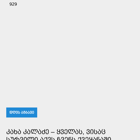
929
ᲓᲦᲘᲡ ᲐᲛᲑᲐᲕᲘ
ᲙᲐᲮᲐ ᲙᲐᲚᲐᲫᲔ – ᲧᲕᲔᲚᲐᲡ, ᲕᲘᲡᲐᲪ
ᲡᲣᲠᲕᲘᲚᲘ ᲐᲥᲕᲡ ᲩᲕᲔᲜᲡ ᲥᲕᲔᲧᲐᲜᲐᲨᲘ