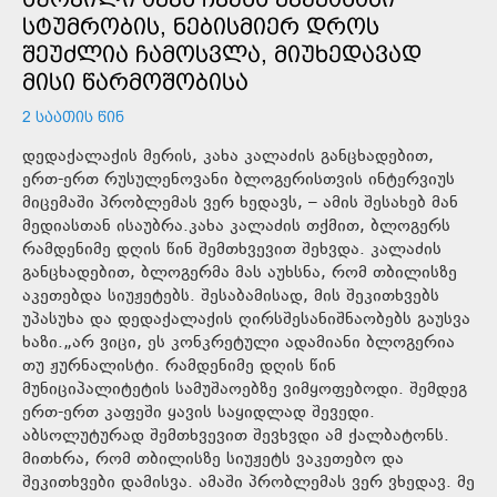
ᲡᲢᲣᲛᲠᲝᲑᲘᲡ, ᲜᲔᲑᲘᲡᲛᲘᲔᲠ ᲓᲠᲝᲡ
ᲨᲔᲣᲫᲚᲘᲐ ᲩᲐᲛᲝᲡᲕᲚᲐ, ᲛᲘᲣᲮᲔᲓᲐᲕᲐᲓ
ᲛᲘᲡᲘ ᲬᲐᲠᲛᲝᲨᲝᲑᲘᲡᲐ
2 ᲡᲐᲐᲗᲘᲡ ᲬᲘᲜ
დედაქალაქის მერის, კახა კალაძის განცხადებით,
ერთ-ერთ რუსულენოვანი ბლოგერისთვის ინტერვიუს
მიცემაში პრობლემას ვერ ხედავს, – ამის შესახებ მან
მედიასთან ისაუბრა.კახა კალაძის თქმით, ბლოგერს
რამდენიმე დღის წინ შემთხვევით შეხვდა. კალაძის
განცხადებით, ბლოგერმა მას აუხსნა, რომ თბილისზე
აკეთებდა სიუჟეტებს. შესაბამისად, მის შეკითხვებს
უპასუხა და დედაქალაქის ღირსშესანიშნაობებს გაუსვა
ხაზი.„არ ვიცი, ეს კონკრეტული ადამიანი ბლოგერია
თუ ჟურნალისტი. რამდენიმე დღის წინ
მუნიციპალიტეტის სამუშაოებზე ვიმყოფებოდი. შემდეგ
ერთ-ერთ კაფეში ყავის საყიდლად შევედი.
აბსოლუტურად შემთხვევით შევხვდი ამ ქალბატონს.
მითხრა, რომ თბილისზე სიუჟეტს ვაკეთებო და
შეკითხვები დამისვა. ამაში პრობლემას ვერ ვხედავ. მე