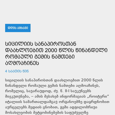
ᲓᲦᲘᲡ ᲐᲛᲑᲐᲕᲘ
ᲡᲘᲪᲘᲚᲘᲘᲡ ᲡᲐᲜᲐᲞᲘᲠᲝᲡᲗᲐᲜ
ᲓᲐᲐᲮᲚᲝᲔᲑᲘᲗ 2000 ᲬᲚᲘᲡ ᲬᲘᲜᲐᲜᲓᲔᲚᲘ
ᲠᲝᲛᲐᲣᲚᲘ ᲒᲔᲛᲘᲡ ᲜᲐᲨᲗᲔᲑᲘ
ᲐᲦᲛᲝᲐᲩᲘᲜᲔᲡ
4 ᲡᲐᲐᲗᲘᲡ ᲬᲘᲜ
სიცილიის სანაპიროსთან დაახლოებით 2000 წლის
წინანდელი რომაული გემის ნაშთები აღმოაჩინეს,
რომელიც, სავარაუდოდ, ძვ. წ. II-I საუკუნეებს
მიეკუთვნება, – ამის შესახებ ინფორმაციას „როიტერი“
იტალიის სამართალდამცავ ორგანოებზე დაყრდნობით
ავრცელებს.მედიის ცნობით, გემი ადგილობრივი
მოსახლეობის შეტყობინებების საფუძველზე