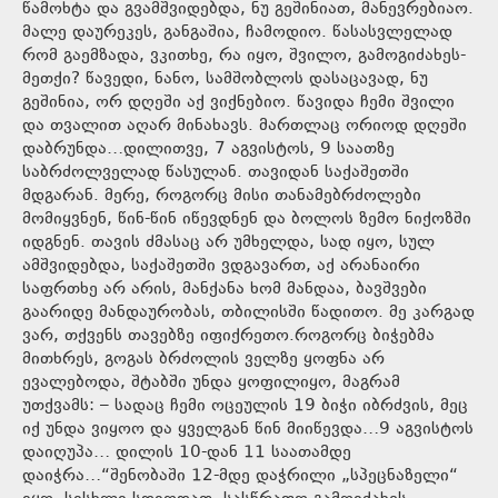
წამოხტა და გვამშვიდებდა, ნუ გეშინიათ, მანევრებიაო.
მალე დაურეკეს, განგაშია, ჩამოდიო. წასასვლელად
რომ გაემზადა, ვკითხე, რა იყო, შვილო, გამოგიძახეს-
მეთქი? წავედი, ნანო, სამშობლოს დასაცავად, ნუ
გეშინია, ორ დღეში აქ ვიქნებიო. წავიდა ჩემი შვილი
და თვალით აღარ მინახავს. მართლაც ორიოდ დღეში
დაბრუნდა…დილითვე, 7 აგვისტოს, 9 საათზე
საბრძოლველად წასულან. თავიდან საქაშეთში
მდგარან. მერე, როგორც მისი თანამებრძოლები
მომიყვნენ, წინ-წინ იწევდნენ და ბოლოს ზემო ნიქოზში
იდგნენ. თავის ძმასაც არ უმხელდა, სად იყო, სულ
ამშვიდებდა, საქაშეთში ვდგავართ, აქ არანაირი
საფრთხე არ არის, მანქანა ხომ მანდაა, ბავშვები
გაარიდე მანდაურობას, თბილისში წადითო. მე კარგად
ვარ, თქვენს თავებზე იფიქრეთო.როგორც ბიჭებმა
მითხრეს, გოგას ბრძოლის ველზე ყოფნა არ
ევალებოდა, შტაბში უნდა ყოფილიყო, მაგრამ
უთქვამს: – სადაც ჩემი ოცეულის 19 ბიჭი იბრძვის, მეც
იქ უნდა ვიყოო და ყველგან წინ მიიწევდა…9 აგვისტოს
დაიღუპა… დილის 10-დან 11 საათამდე
დაიჭრა…“შენობაში 12-მდე დაჭრილი „სპეცნაზელი“