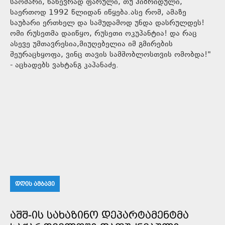
საომარი, ნახევრად ფარული, თუ ჰიბრიდული,
საერთოდ 1992 წლიდან იწყება.ასე რომ, ამაზე
საუბარი ერთხელ და სამუდამოდ უნდა დასრულდეს!
ომი რუსეთმა დაიწყო, რუსეთი ოკუპანტია! და რაც
ასევე უმთავრესია,მიუღებელია იმ გმირების
შეურაცხყოფა, ვინც თავის სამშობლოსთვის ომობდა!"
- აცხადებს ვახტანგ კაპანაძე.
ᲓᲦᲘᲡ ᲐᲛᲑᲐᲕᲘ
ᲐᲨᲨ-ᲘᲡ ᲡᲐᲮᲐᲖᲘᲜᲝ ᲓᲔᲞᲐᲠᲢᲐᲛᲔᲜᲢᲛᲐ