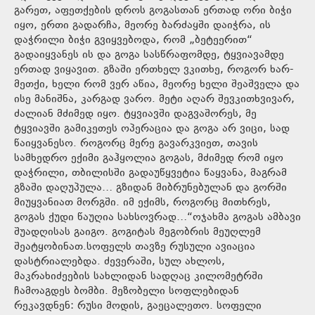
გარეთ, აფეთქების დროს გოგასთან ერთად ორი ბიჭი
იყო, ერთი გადარჩა, მეორე ბარძაყში დაიჭრა, ის
დაჭრილი ბიჭი გვიყვებოდა, რომ „ბეტეერით“
გადაიყვანეს ის და გოგა სასწრაფომდე, ტყვიავამდე
ერთად ვიყავით. გზაში ერთხელ ვკითხე, როგორ ხარ-
მეთქი, ხელი რომ ვერ აწია, მეორე ხელი შეაშველა და
ისე მანიშნა, კარგად ვარო. მეტი აღარ შევკითხვივარ,
ძალიან მძიმედ იყო. ტყვიავში დაგვაშორეს, მე
ტყვიავში გამიკეთეს ოპერაცია და გოგა არ ვიცი, სად
წაიყვანესო. როგორც მერე გავარკვიეთ, თავის
სამხედრო ექიმი გაჰყოლია გოგას, მძიმედ რომ იყო
დაჭრილი, თბილისში გადაუწყვეტია წაყვანა, მაგრამ
გზაში დაღუპულა… გზიდან მიბრუნებულან და გორში
მიუყვანიათ მორგში. იმ ექიმს, როგორც მითხრეს,
გოგას ქუდი წაუღია სახსოვრად…“ოჯახმა გოგას ამბავი
შუადღისას გაიგო. გოგიტას მეგობრის მეუღლემ
შეატყობინათ.სოფელს თავზე რუსული ავიაცია
დასტრიალებდა. ძევერაში, სულ ახლოს,
მაკრახიძეების სახლიდან სადღაც კილომეტრში
ჩამოაგდეს ბომბი. მეზობელი სოფლებიდან
რეკავდნენ: რუსი მოდის, გაეცალეთო. სოფელი