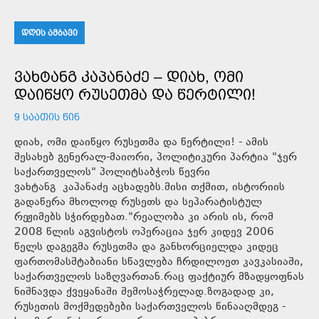
ᲓᲦᲘᲡ ᲐᲛᲑᲐᲕᲘ
ᲕᲐᲮᲢᲐᲜᲒ ᲙᲐᲞᲐᲜᲐᲫᲔ – ᲓᲘᲐᲮ, ᲝᲛᲘ
ᲓᲐᲘᲬᲧᲝ ᲠᲣᲡᲔᲗᲛᲐ ᲓᲐ ᲬᲔᲠᲢᲘᲚᲘ!
9 ᲡᲐᲐᲗᲘᲡ ᲬᲘᲜ
დიახ, ომი დაიწყო რუსეთმა და წერტილი! - ამის
შესახებ გენერალ-მაიორი, პოლიტიკური პარტია "ჯერ
საქართველოს" პოლიტსაბჭოს წევრი
ვახტანგ კაპანაძე აცხადებს.მისი თქმით, ისტორიის
გადაწერა მხოლოდ რუსეთს და სეპარატისტულ
რეჟიმებს სჭირდებათ."რეალობა კი არის ის, რომ
2008 წლის აგვისტოს ოპერაცია ჯერ კიდევ 2006
წელს დაგეგმა რუსეთმა და განხორციელდა კიდეც
ფართომასშტაბიანი სწავლება ჩრდილოეთ კავკასიაში,
საქართველოს საზღვართან.რაც ფაქტიურ მზადყოფნას
ნიშნავდა ქვეყანაში შემოსაჭრელად.ზოგადად კი,
რუსეთის მოქმედებები საქართველოს წინააღმდეგ -