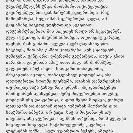
ჭუჭყია, ნანო, ეგ რა საყვარელია, ოჯახსა და
გაჭირვებულებს უნდა მოახმაროო.ყოველთვის
გაჭირვებულების დახმარებაზე ფიქრობდა. რაც
წამოიზარდა, სულ იმას მეუბნებოდა: დედა, ამ
ქვეყანაზე სიკეთე ვთესოთ და სიკეთით
დაგვიბრუნდებაო. მის სიკეთეს როცა არ ხედავდნენ,
გული სტკიოდა, მაგრამ ამბობდა, ოღონდაც კარგად
იყვნენ, რას ვიზამთ, ყველას ვერ დავანახვებთ
სიკეთეს, მათ ასე ესმით ცხოვრება, ვინც გამიგებს,
გამიგებს, ვინც არა, ღმერთმა გაუმარჯოს, თავის გზით
იაროსო. ღმერთმა აპატიოსო.ძალიან მორწმუნე,
ეკლესიური ბიჭი იყო…საოცარი თანადგომა,
ძმაკაცობა იცოდა. თანაკლასელ გოგოებსაც ისე
დაუდგებოდა ხოლმე გვერდში, ოჯახის დანგრევისას
თუ რაღაც სხვა გასაჭირის დროს, ისე დაარიგებდა,
რომ დარდს ავიწყებდა, მერე მიყვებოდნენ ხოლმე,
გოგიტამ ისე დაგვარიგა, ისეთი შვება მოგვცა, დარდი
დაგვავიწყაო.ძალიან დიდი იუმორის პატრონი იყო,
სახუმარო ამბებს, არ ვიცი, სხვის მოგონილს თუ
თავისას, ისე ყვებოდა, ისე მსახიობურად, რომ ყველას
სიცილით ხოცავდა. საქართველოზე უყვარდა
ლექსების თქმა… სულ უკვირდათ ბიჭებს, ამდენს