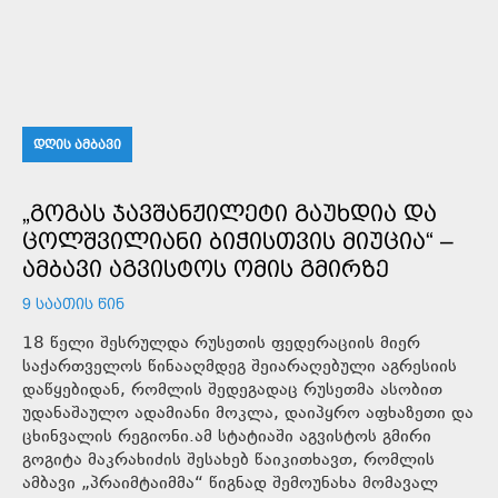
ᲓᲦᲘᲡ ᲐᲛᲑᲐᲕᲘ
„ᲒᲝᲒᲐᲡ ᲯᲐᲕᲨᲐᲜᲟᲘᲚᲔᲢᲘ ᲒᲐᲣᲮᲓᲘᲐ ᲓᲐ
ᲪᲝᲚᲨᲕᲘᲚᲘᲐᲜᲘ ᲑᲘᲭᲘᲡᲗᲕᲘᲡ ᲛᲘᲣᲪᲘᲐ“ –
ᲐᲛᲑᲐᲕᲘ ᲐᲒᲕᲘᲡᲢᲝᲡ ᲝᲛᲘᲡ ᲒᲛᲘᲠᲖᲔ
9 ᲡᲐᲐᲗᲘᲡ ᲬᲘᲜ
18 წელი შესრულდა რუსეთის ფედერაციის მიერ
საქართველოს წინააღმდეგ შეიარაღებული აგრესიის
დაწყებიდან, რომლის შედეგადაც რუსეთმა ასობით
უდანაშაულო ადამიანი მოკლა, დაიპყრო აფხაზეთი და
ცხინვალის რეგიონი.ამ სტატიაში აგვისტოს გმირი
გოგიტა მაკრახიძის შესახებ წაიკითხავთ, რომლის
ამბავი „პრაიმტაიმმა“ წიგნად შემოუნახა მომავალ