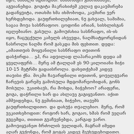
იყო, სისხლი სდიოდათ. სასწრაფო გამოიძახეს,
აგვიანებდა. გოგიტა მაკრახიძემ კვლავ დაკავშირება
გადაწყვიტა, ოთახში ხმა იხშობოდა, კავშირი ვერ
ხერხდებოდა. გაუფრთხილებიათ, ნუ გახვალ, საშიშია,
საცაა მოვა სასწრაფოო. ცოდონი არიან, სისხლისგან
იცლებიანო. გასულა. გამოუძახია სასწრაფო, ის-ის
იყო, ჩაცუცქული კაბელს ახვევდა, ნაღმსატყორცნიდან
ნასროლი ნაღმი რომ გასკდა მის ფეხთით. დედა:
„იმათთვის მოყვანილი სასწრაფო თვითონ
დასჭირდა… ეჰ, რა ადვილად ლაპარაკობს დედა ამ
ყველაფერს… მერე ამ ტალღამ ეს 90-კილოიანი ბიჭი
10-15 მეტრში გადაისროლა. დახეთქებამ კიდევ
თავისი ქნა. შოკში ჩავარდნილი თვითონ, ყოველგვარი
ჩარევის გარეშე გამოსულა მდგომარეობიდან, გონს
მოსულა. უკითხავს, რა მოხდა, ბიჭებოო? არაფერი,
გოგა, დაჭრილი ხარ და ახლავე გაგიყვანთო. იქით
ამშვიდებდა, ნუ გეშინიათ, ბიჭებო, თავებს
გაუფრთხილდითო. და დახუჭა თვალებიო. მერე, რომ
ვეკითხებოდით: როგორ ხარ, გოგაო, ხმას რომ ვეღარ
გვცემდა, თითით გვაჩვენებდა, კარგად ვარო.
გამოვიყვანეთ ბრძოლის ველიდან, მაგრამ იმედი
აღარ გვქონდა, რომ გოგას კიდევ შევხვდებოდითო.