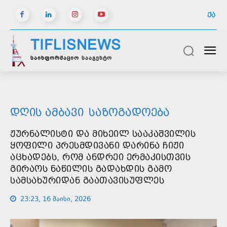
ᲥᲐ
TIFLISNEWS
საინფორმაციო სააგენტო
ᲓᲦᲘᲡ ᲐᲛᲑᲐᲕᲘ
ᲡᲐᲖᲝᲒᲐᲓᲝᲔᲑᲐ
ᲟᲣᲠᲜᲐᲚᲘᲡᲢᲘ ᲓᲐ ᲛᲘᲮᲔᲘᲚ ᲡᲐᲐᲙᲐᲨᲕᲘᲚᲘᲡ
ᲧᲝᲤᲘᲚᲘ ᲞᲠᲔᲡᲛᲓᲘᲕᲐᲜᲘ ᲓᲐᲠᲘᲜᲐ ᲩᲘᲟᲘ
ᲐᲪᲮᲐᲓᲔᲑᲡ, ᲠᲝᲛ ᲐᲜᲓᲠᲔᲘ ᲔᲠᲛᲐᲙᲘᲡᲗᲕᲘᲡ
ᲒᲘᲠᲐᲝᲡ ᲜᲐᲬᲘᲚᲘᲡ ᲒᲐᲓᲐᲮᲓᲘᲡ ᲒᲐᲛᲝ
ᲡᲐᲛᲡᲐᲮᲣᲠᲘᲓᲐᲜ ᲒᲐᲐᲗᲐᲕᲘᲡᲣᲤᲚᲔᲡ
23:23, 16 მაისი, 2026