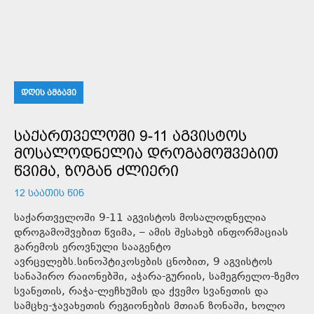
ᲓᲦᲘᲡ ᲐᲛᲑᲐᲕᲘ
ᲡᲐᲥᲐᲠᲗᲕᲔᲚᲝᲨᲘ 9-11 ᲐᲒᲕᲘᲡᲢᲝᲡ
ᲛᲝᲡᲐᲚᲝᲓᲜᲔᲚᲘᲐ ᲓᲠᲝᲒᲐᲛᲝᲨᲕᲔᲑᲘᲗ
ᲬᲕᲘᲛᲐ, ᲖᲝᲒᲐᲜ ᲫᲚᲘᲔᲠᲘ
12 ᲡᲐᲐᲗᲘᲡ ᲬᲘᲜ
საქართველოში 9-11 აგვისტოს მოსალოდნელია
დროგამოშვებით წვიმა, – ამის შესახებ ინფორმაციას
გარემოს ეროვნული სააგენტო
ავრცელებს.სინოპტიკოსების ცნობით, 9 აგვისტოს
სანაპირო რაიონებში, აჭარა-გურიის, სამეგრელო-ზემო
სვანეთის, რაჭა-ლეჩხუმის და ქვემო სვანეთის და
სამცხე-ჯავახეთის რეგიონების მთიან ზონაში, ხოლო