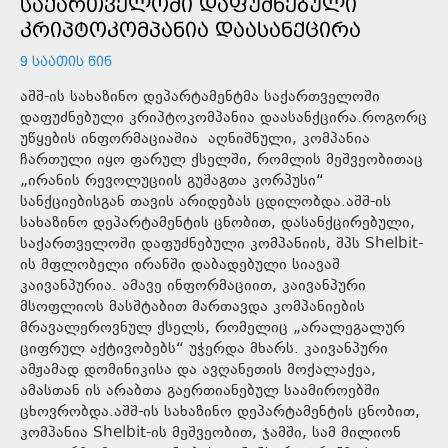
ᲡᲐᲥᲐᲠᲗᲕᲔᲚᲝᲨᲘ ᲓᲐᲤᲣᲫᲜᲔᲑᲣᲚᲘ
ᲙᲠᲘᲞᲢᲝᲙᲝᲛᲞᲐᲜᲘᲐ ᲓᲐᲐᲡᲐᲜᲥᲪᲘᲠᲐ
9 ᲡᲐᲐᲗᲘᲡ ᲬᲘᲜ
აშშ-ის სახაზინო დეპარტამენტმა საქართველოში
დაფუძნებული კრიპტოკომპანია დაასანქცირა.როგორც
უწყების ინფორმაციაშია აღნიშნული, კომპანია
ჩართული იყო ფარულ ქსელში, რომლის მეშვეობითაც
„ირანის რევოლუციის გუშაგთა კორპუსი“
სანქციებისგან თავის არიდებას ცდილობდა.აშშ-ის
სახაზინო დეპარტამენტის ცნობით, დასანქცირებული,
საქართველოში დაფუძნებული კომპანიის, შპს Shelbit-
ის მფლობელი ირანში დაბადებული სიავაშ
კაივანპურია. ამავე ინფორმაციით, კაივანპური
მსოფლიოს მასშტაბით მართავდა კომპანიების
მრავალეროვნულ ქსელს, რომელიც „არალეგალურ
ციფრულ აქტივობებს“ უჭერდა მხარს. კაივანპური
ამჟამად დომინიკისა და ავღანეთის მოქალაქეა,
ამასთან ის არაბთა გაერთიანებულ საამიროებში
ცხოვრობდა.აშშ-ის სახაზინო დეპარტამენტის ცნობით,
კომპანია Shelbit-ის მეშვეობით, ჯამში, სამ მილიონ