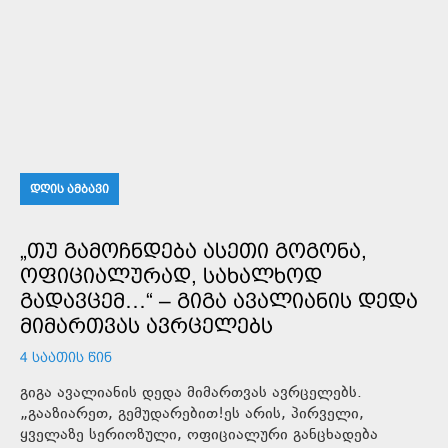
ᲓᲦᲘᲡ ᲐᲛᲑᲐᲕᲘ
„ᲗᲣ ᲒᲐᲛᲝᲩᲜᲓᲔᲑᲐ ᲐᲡᲔᲗᲘ ᲒᲝᲒᲝᲜᲐ,
ᲝᲤᲘᲪᲘᲐᲚᲣᲠᲐᲓ, ᲡᲐᲮᲐᲚᲮᲝᲓ
ᲒᲐᲓᲐᲕᲪᲔᲛ…“ – ᲒᲘᲒᲐ ᲐᲕᲐᲚᲘᲐᲜᲘᲡ ᲓᲔᲓᲐ
ᲛᲘᲛᲐᲠᲗᲕᲐᲡ ᲐᲕᲠᲪᲔᲚᲔᲑᲡ
4 ᲡᲐᲐᲗᲘᲡ ᲬᲘᲜ
გიგა ავალიანის დედა მიმართვას ავრცელებს.
„გააზიარეთ, გემუდარებით!ეს არის, პირველი,
ყველაზე სერიოზული, ოფიციალური განცხადება