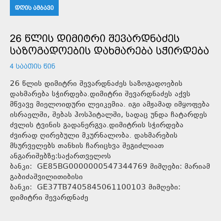
ᲓᲦᲘᲡ ᲐᲛᲑᲐᲕᲘ
26 ᲬᲚᲘᲡ ᲓᲘᲛᲘᲢᲠᲘ ᲨᲔᲕᲐᲠᲓᲜᲐᲫᲔᲡ
ᲡᲐᲖᲝᲒᲐᲓᲝᲔᲑᲘᲡ ᲓᲐᲮᲛᲐᲠᲔᲑᲐ ᲡᲭᲘᲠᲓᲔᲑᲐ
4 ᲡᲐᲐᲗᲘᲡ ᲬᲘᲜ
26 წლის დიმიტრი შევარდნაძეს საზოგადოების
დახმარება სჭირდება.დიმიტრი შევარდნაძეს აქვს
მწვავე მიელოიდური ლეიკემია. იგი ამჟამად იმყოფება
ისრაელში, შებას ჰოსპიტალში, სადაც უნდა ჩატარდეს
ძვლის ტვინის გადანერგვა.დიმიტრის სჭირდება
ძვირად ღირებული მკურნალობა. დახმარების
მსურველებს თანხის ჩარიცხვა შეგიძლიათ
ანგარიშებზე:საქართველოს
ბანკი: GE85BG0000000547344769 მიმღები: მარიამ
გაბიძაშვილითიბისი
ბანკი: GE37TB7405845061100103 მიმღები:
დიმიტრი შევარდნაძე