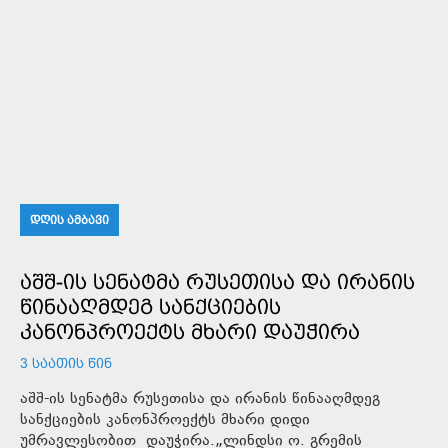
ᲓᲦᲘᲡ ᲐᲛᲑᲐᲕᲘ
ᲐᲨᲨ-ᲘᲡ ᲡᲔᲜᲐᲢᲛᲐ ᲠᲣᲡᲔᲗᲘᲡᲐ ᲓᲐ ᲘᲠᲐᲜᲘᲡ
ᲬᲘᲜᲐᲐᲦᲛᲓᲔᲒ ᲡᲐᲜᲥᲪᲘᲔᲑᲘᲡ
ᲙᲐᲜᲝᲜᲞᲠᲝᲔᲥᲢᲡ ᲛᲮᲐᲠᲘ ᲓᲐᲣᲭᲘᲠᲐ
3 ᲡᲐᲐᲗᲘᲡ ᲬᲘᲜ
აშშ-ის სენატმა რუსეთისა და ირანის წინააღმდეგ
სანქციების კანონპროექტს მხარი დიდი
უმრავლესობით დაუჭირა.„ლინდსი ო. გრემის