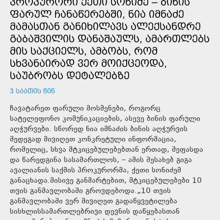
ᲞᲠᲝᲙᲣᲠᲝᲠᲘ ᲥᲔᲗᲘ ᲡᲝᲜᲘᲫᲔ – ᲑᲘᲜᲘᲡ
ᲤᲐᲠᲣᲚ ᲩᲐᲜᲐᲬᲔᲠᲔᲑᲨᲘ, ᲜᲘᲐ ᲘᲛᲜᲐᲫᲔ
ᲛᲐᲛᲐᲡᲗᲐᲜ ᲒᲐᲜᲘᲮᲘᲚᲐᲕᲡ ᲐᲚᲔᲥᲡᲐᲜᲓᲠᲔ
ᲒᲐᲑᲐᲨᲕᲘᲚᲘᲡ ᲓᲐᲜᲐᲨᲐᲣᲚᲡ, ᲐᲛᲐᲠᲗᲚᲔᲑᲡ
ᲛᲘᲡ ᲡᲐᲥᲪᲘᲔᲚᲡ, ᲐᲛᲑᲝᲑᲡ, ᲠᲝᲛ
ᲡᲮᲕᲐᲜᲐᲘᲠᲐᲓ ᲕᲔᲠ ᲛᲝᲘᲥᲪᲔᲝᲓᲐ,
ᲡᲐᲣᲑᲠᲝᲑᲡ ᲓᲔᲢᲐᲚᲔᲑᲖᲔ
3 ᲡᲐᲐᲗᲘᲡ ᲬᲘᲜ
ჩავატარეთ ფარული მოსმენები, როგორც
სატელეფონო კომუნიკაციების, ასევე ბინის ფარული
აღჭურვები. სწორედ ნია იმნაძის ბინის აღჭურვის
შედეგად მივიღეთ კონკრეტული ინფორმაცია,
რომელიც, სხვა მტკიცებულებებთან ერთად, შეფასდა
და წარედგინა სასამართლოს, – ამის შესახებ გიგა
ავალიანის საქმის პროკურორმა, ქეთი სონიძემ
განაცხადა.მისივე განმარტებით, მტკიცებულებები 10
თვის განმავლობაში გროვდებოდა.„10 თვის
განმავლობაში ვერ მივიღეთ გადაწყვეტილება
სისხლისსამართლებრივი დევნის დაწყებასთან