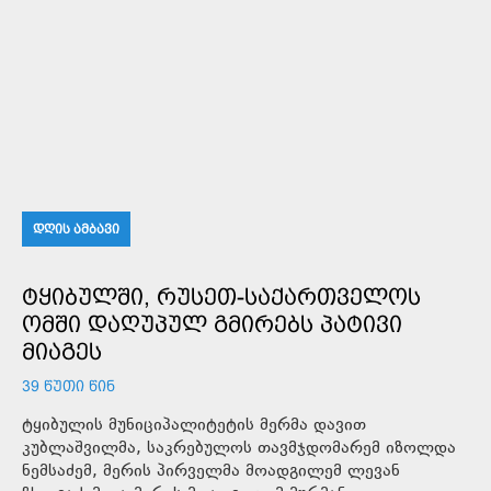
ᲓᲦᲘᲡ ᲐᲛᲑᲐᲕᲘ
ᲢᲧᲘᲑᲣᲚᲨᲘ, ᲠᲣᲡᲔᲗ-ᲡᲐᲥᲐᲠᲗᲕᲔᲚᲝᲡ
ᲝᲛᲨᲘ ᲓᲐᲦᲣᲞᲣᲚ ᲒᲛᲘᲠᲔᲑᲡ ᲞᲐᲢᲘᲕᲘ
ᲛᲘᲐᲒᲔᲡ
39 ᲬᲣᲗᲘ ᲬᲘᲜ
ტყიბულის მუნიციპალიტეტის მერმა დავით
კუბლაშვილმა, საკრებულოს თავმჯდომარემ იზოლდა
ნემსაძემ, მერის პირველმა მოადგილემ ლევან