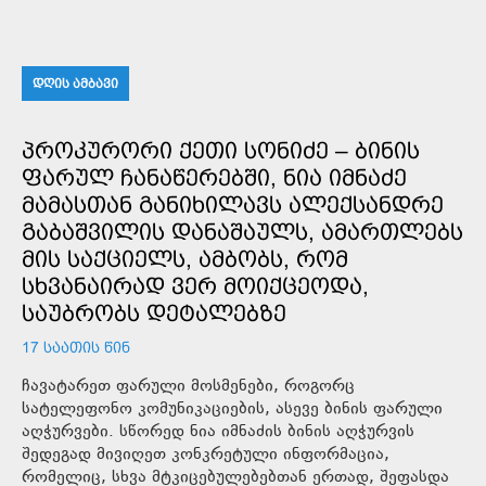
ᲓᲦᲘᲡ ᲐᲛᲑᲐᲕᲘ
ᲞᲠᲝᲙᲣᲠᲝᲠᲘ ᲥᲔᲗᲘ ᲡᲝᲜᲘᲫᲔ – ᲑᲘᲜᲘᲡ
ᲤᲐᲠᲣᲚ ᲩᲐᲜᲐᲬᲔᲠᲔᲑᲨᲘ, ᲜᲘᲐ ᲘᲛᲜᲐᲫᲔ
ᲛᲐᲛᲐᲡᲗᲐᲜ ᲒᲐᲜᲘᲮᲘᲚᲐᲕᲡ ᲐᲚᲔᲥᲡᲐᲜᲓᲠᲔ
ᲒᲐᲑᲐᲨᲕᲘᲚᲘᲡ ᲓᲐᲜᲐᲨᲐᲣᲚᲡ, ᲐᲛᲐᲠᲗᲚᲔᲑᲡ
ᲛᲘᲡ ᲡᲐᲥᲪᲘᲔᲚᲡ, ᲐᲛᲑᲝᲑᲡ, ᲠᲝᲛ
ᲡᲮᲕᲐᲜᲐᲘᲠᲐᲓ ᲕᲔᲠ ᲛᲝᲘᲥᲪᲔᲝᲓᲐ,
ᲡᲐᲣᲑᲠᲝᲑᲡ ᲓᲔᲢᲐᲚᲔᲑᲖᲔ
17 ᲡᲐᲐᲗᲘᲡ ᲬᲘᲜ
ჩავატარეთ ფარული მოსმენები, როგორც
სატელეფონო კომუნიკაციების, ასევე ბინის ფარული
აღჭურვები. სწორედ ნია იმნაძის ბინის აღჭურვის
შედეგად მივიღეთ კონკრეტული ინფორმაცია,
რომელიც, სხვა მტკიცებულებებთან ერთად, შეფასდა