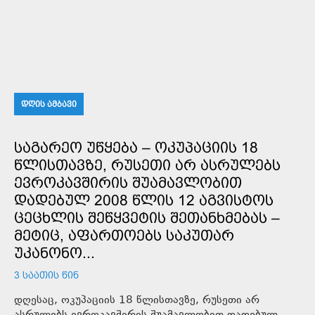
ᲓᲦᲘᲡ ᲐᲛᲑᲐᲕᲘ
ᲡᲐᲒᲐᲠᲔᲝ ᲣᲬᲧᲔᲑᲐ – ᲝᲙᲣᲞᲐᲪᲘᲘᲡ 18
ᲬᲚᲘᲡᲗᲐᲕᲖᲔ, ᲠᲣᲡᲔᲗᲘ ᲐᲠ ᲐᲡᲠᲣᲚᲔᲑᲡ
ᲔᲕᲠᲝᲙᲐᲕᲨᲘᲠᲘᲡ ᲨᲣᲐᲛᲐᲕᲚᲝᲑᲘᲗ
ᲓᲐᲓᲔᲑᲣᲚ 2008 ᲬᲚᲘᲡ 12 ᲐᲒᲕᲘᲡᲢᲝᲡ
ᲪᲔᲪᲮᲚᲘᲡ ᲨᲔᲬᲧᲕᲔᲢᲘᲡ ᲨᲔᲗᲐᲜᲮᲛᲔᲑᲐᲡ –
ᲛᲔᲢᲘᲪ, ᲐᲤᲐᲠᲗᲝᲔᲑᲡ ᲡᲐᲙᲣᲗᲐᲠ
ᲣᲙᲐᲜᲝᲜᲝ...
3 ᲡᲐᲐᲗᲘᲡ ᲬᲘᲜ
დღესაც, ოკუპაციის 18 წლისთავზე, რუსეთი არ