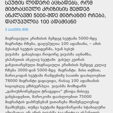
ᲡᲔᲣᲢᲘᲡ ᲚᲘᲓᲔᲠᲘ ᲐᲪᲮᲐᲓᲔᲑᲡ, ᲠᲝᲛ
ᲛᲘᲒᲠᲐᲪᲘᲣᲚᲘ ᲙᲠᲘᲖᲘᲡᲘᲡ ᲨᲔᲛᲓᲔᲒ
ᲐᲜᲙᲚᲐᲕᲨᲘ 5000-ᲛᲓᲔ ᲛᲘᲒᲠᲐᲜᲢᲘ ᲠᲩᲔᲑᲐ,
ᲓᲐᲦᲣᲞᲣᲚᲘᲐ 100 ᲐᲓᲐᲛᲘᲐᲜᲘ
3 ᲡᲐᲐᲗᲘᲡ ᲬᲘᲜ
მიგრაციული კრიზისის შემდეგ სეუტაში 5000-მდე
მიგრანტი რჩება, დაღუპულია 100 ადამიანი, – ამის
შესახებ სეუტის ლიდერმა, ხუან ხესუს
ვივასმა განაცხადა.როგორც ვივასმა აღნიშნა,
ესპანეთის ანკლავ სეუტაში გასულ კვირას
განვითარებული მიგრაციული კრიზისის შემდეგ კვლავ
რჩება 3000-დან 5000-მდე მიგრანტი. მისი თქმით,
მაროკოდან სეუტაში რამდენიმე საათში დაახლოებით
78000 მიგრანტი გადავიდა, რასაც 100 ადამიანის
სიცოცხლე ემსხვერპლა. ვივასმა მომხდარს
„გამოუსწორებელი ტრაგედია“ უწოდა.მისივე
განცხადებით, მაროკოში დაახლოებით 75000
მიგრანტის დაბრუნებამ ვითარება მნიშვნელოვნად
შეამსუბუქა, თუმცა სეუტაში მდგომარეობა სტაბილური
ამჟამადაც არ არის.ვივასმა გააკრიტიკა ესპანეთის