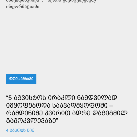
ნასყიდაშვილი“, - წერია გავრცელებულ
ინფორმაციაში.
ᲓᲦᲘᲡ ᲐᲛᲑᲐᲕᲘ
“5 ᲐᲒᲕᲘᲡᲢᲝᲡ ᲘᲠᲐᲙᲚᲘ ᲜᲐᲛᲓᲕᲘᲚᲐᲓ
ᲘᲛᲧᲝᲤᲔᲑᲝᲓᲐ ᲡᲐᲐᲕᲐᲓᲛᲧᲝᲤᲝᲨᲘ –
ᲠᲐᲛᲓᲔᲜᲘᲛᲔ ᲙᲕᲘᲠᲘᲗ ᲐᲓᲠᲔ ᲓᲐᲒᲔᲒᲛᲘᲚ
ᲒᲐᲛᲝᲙᲕᲚᲔᲕᲐᲖᲔ”
4 ᲡᲐᲐᲗᲘᲡ ᲬᲘᲜ