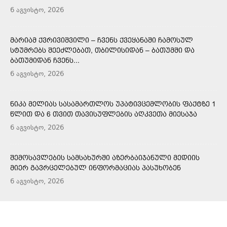
6 აგვისტო, 2026
ᲛᲐᲠᲘᲐᲛ ᲥᲕᲠᲘᲕᲘᲨᲕᲘᲚᲘ – ᲩᲕᲔᲜᲡ ᲥᲕᲔᲧᲐᲜᲐᲨᲘ ᲩᲐᲛᲝᲡᲣᲚ
ᲡᲢᲣᲛᲠᲔᲑᲡ ᲨᲔᲔᲫᲚᲔᲑᲐᲗ, ᲗᲑᲘᲚᲘᲡᲘᲓᲐᲜ – ᲑᲐᲗᲣᲛᲨᲘ ᲓᲐ
ᲑᲐᲗᲣᲛᲘᲓᲐᲜ ᲩᲕᲔᲜᲡ...
6 აგვისტო, 2026
ᲜᲘᲙᲐ ᲛᲔᲚᲘᲐᲡ ᲡᲐᲡᲐᲛᲐᲠᲗᲚᲝᲡ ᲣᲞᲐᲢᲘᲕᲪᲔᲛᲚᲝᲑᲘᲡ ᲤᲐᲥᲢᲖᲔ 1
ᲬᲚᲘᲗ ᲓᲐ 6 ᲗᲕᲘᲗ ᲗᲐᲕᲘᲡᲣᲤᲚᲔᲑᲘᲡ ᲐᲦᲙᲕᲔᲗᲐ ᲛᲘᲔᲡᲐᲯᲐ
6 აგვისტო, 2026
ᲨᲔᲛᲝᲡᲐᲕᲚᲔᲑᲘᲡ ᲡᲐᲛᲡᲐᲮᲣᲠᲨᲘ ᲐᲖᲔᲠᲑᲐᲘᲯᲐᲜᲣᲚᲘ ᲛᲔᲓᲘᲘᲡ
ᲛᲘᲔᲠ ᲒᲐᲕᲠᲪᲔᲚᲔᲑᲣᲚ ᲘᲜᲤᲝᲠᲛᲐᲪᲘᲐᲡ ᲞᲐᲡᲣᲮᲝᲑᲔᲜ
6 აგვისტო, 2026