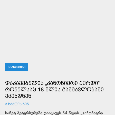
ᲡᲘᲐᲮᲚᲔᲔᲑᲘ
ᲓᲐᲙᲐᲕᲔᲑᲣᲚᲘᲐ „ᲙᲐᲜᲝᲜᲘᲔᲠᲘ ᲥᲣᲠᲓᲘ“
ᲠᲝᲛᲔᲚᲡᲐᲪ 18 ᲬᲚᲘᲡ ᲒᲐᲜᲛᲐᲕᲚᲝᲑᲐᲨᲘ
ᲔᲫᲔᲑᲓᲜᲔᲜ
3 ᲡᲐᲐᲗᲘᲡ ᲬᲘᲜ
სანქტ-პეტერბურგში დააკავეს 54 წლის „კანონიერი