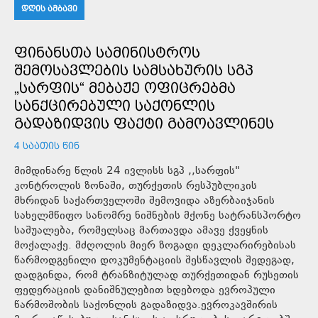
ᲓᲦᲘᲡ ᲐᲛᲑᲐᲕᲘ
ᲤᲘᲜᲐᲜᲡᲗᲐ ᲡᲐᲛᲘᲜᲘᲡᲢᲠᲝᲡ
ᲨᲔᲛᲝᲡᲐᲕᲚᲔᲑᲘᲡ ᲡᲐᲛᲡᲐᲮᲣᲠᲘᲡ ᲡᲒᲞ
„ᲡᲐᲠᲤᲘᲡ“ ᲛᲔᲑᲐᲟᲔ ᲝᲤᲘᲪᲠᲔᲑᲛᲐ
ᲡᲐᲜᲥᲪᲘᲠᲔᲑᲣᲚᲘ ᲡᲐᲥᲝᲜᲚᲘᲡ
ᲒᲐᲓᲐᲖᲘᲓᲕᲘᲡ ᲤᲐᲥᲢᲘ ᲒᲐᲛᲝᲐᲕᲚᲘᲜᲔᲡ
4 ᲡᲐᲐᲗᲘᲡ ᲬᲘᲜ
მიმდინარე წლის 24 ივლისს სგპ ,,სარფის"
კონტროლის ზონაში, თურქეთის რესპუბლიკის
მხრიდან საქართველოში შემოვიდა აზერბაიჯანის
სახელმწიფო სანომრე ნიშნების მქონე სატრანსპორტო
საშუალება, რომელსაც მართავდა ამავე ქვეყნის
მოქალაქე. მძღოლის მიერ ზოგადი დეკლარირებისას
წარმოდგენილი დოკუმენტაციის შესწავლის შედეგად,
დადგინდა, რომ ტრანზიტულად თურქეთიდან რუსეთის
ფედერაციის დანიშნულებით ხდებოდა ევროპული
წარმოშობის საქონლის გადაზიდვა.ევროკავშირის