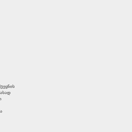
ვეყნის
ფასად
ი
ა