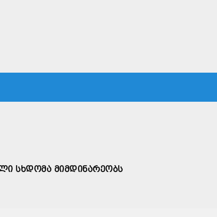
ᲙᲐ
ᲡᲐᲛᲐᲠᲗᲐᲚᲘ
ᲔᲙᲝᲜᲝᲛᲘᲙᲐ
ᲗᲐᲕᲓᲐᲪᲕᲐ
ᲛᲡᲝᲤᲚᲘᲝ
ᲚᲘ ᲡᲮᲓᲝᲛᲐ ᲛᲘᲛᲓᲘᲜᲐᲠᲔᲝᲑᲡ