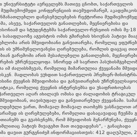
ი უნივერსიტეტი ავრცელებს.მათივე ცნობთ, საქართველოს
 მუდმივმოქმედი კონფერენციის თავმჯდომარემ, აკადემიკოს
განმანათლებლო დაწესებულებების რექტორთა მუდმივმოქმე
მა, ასევე, საქართველოს განათლების, მეცნიერებისა და
ისონიამ და სტუდენტებმა საქართველო-რუსეთის ომის მე-18
სასაფლაოზე აგვისტოს ომის გმირების ხსოვნას პატივი მიაგ
მგებლობა არის მშვიდობიანი განვითარება, რომელიც ეფუძნებ
ის ის უმნიშვნელოვანესი ღირებულება, რომლის დაცვაც თ
იან გარემოში არის შესაძლებელი განათლების, მეცნიერები
არების უზრუნველყოფა. სწორედ ამ საერთო პასუხისმგებლო
ბა იმ ძალისხმევას, რომელიც მიმართულია ქვეყანაში მშვიდ
სკენ. მადლობას ვუხდით საქართველოს პრემიერ-მინისტრს
სინი ქვეყნის მშვიდობისა და განვითარების უზრუნველსაყ
ტიკა, რომელიც ქვეყნის ინტერესებსა და უსაფრთხოებას
საქართველო აღარ იხილავს ომისა და ძალადობის ტრაგიკულ
 მშვიდობიან, თავისუფალ და განვითარებულ ქვეყანაში. სამ
ვალდებული ვართ, მომავალ მომავალ თაობებს ვასწავლოთ ა
რამედ ის ღირებულებები, რომელთა დასაცავადაც ჩვენმა გ
იანებს და გვახსენებს, რომ მშვიდობის შენარჩუნება, ქვეყნ
ომლითაც პატივს მივაგებთ მათ თავდადებას“, - განაცხადა
მა დავით გურგენიძემ.ინფორმაციისთვის: 412 დაღუპული, 2