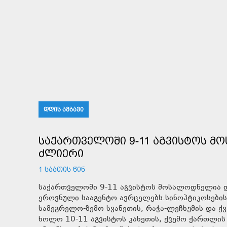
ᲓᲦᲘᲡ ᲐᲛᲑᲐᲕᲘ
ᲡᲐᲥᲐᲠᲗᲕᲔᲚᲝᲨᲘ 9-11 ᲐᲒᲕᲘᲡᲢᲝᲡ Მ
ᲫᲚᲘᲔᲠᲘ
1 ᲡᲐᲐᲗᲘᲡ ᲬᲘᲜ
საქართველოში 9-11 აგვისტოს მოსალოდნელია დრ
ეროვნული სააგენტო ავრცელებს.სინოპტიკოსების 
სამეგრელო-ზემო სვანეთის, რაჭა-ლეჩხუმის და ქვ
ხოლო 10-11 აგვისტოს კახეთის, ქვემო ქართლის