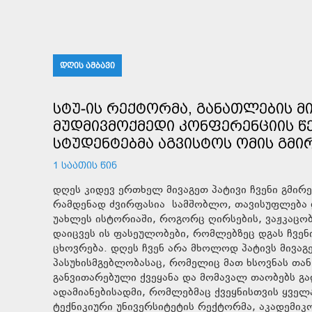
ᲓᲦᲘᲡ ᲐᲛᲑᲐᲕᲘ
ᲡᲢᲣ-ᲘᲡ ᲠᲔᲥᲢᲝᲠᲛᲐ, ᲒᲐᲜᲐᲗᲚᲔᲑᲘᲡ 
ᲛᲣᲓᲛᲘᲕᲛᲝᲥᲛᲔᲓᲘ ᲙᲝᲜᲤᲔᲠᲔᲜᲪᲘᲘᲡ Წ
ᲡᲢᲣᲓᲔᲜᲢᲔᲑᲛᲐ ᲐᲒᲕᲘᲡᲢᲝᲡ ᲝᲛᲘᲡ ᲒᲛᲘᲠ
1 ᲡᲐᲐᲗᲘᲡ ᲬᲘᲜ
დღეს კიდევ ერთხელ მივაგეთ პატივი ჩვენი გმირე
რამდენად ძვირფასია სამშობლო, თავისუფლება დ
უახლეს ისტორიაში, როგორც ღირსების, ვაჟკაცო
დაიცვეს ის ფასეულობები, რომლებზეც დგას ჩვე
ცხოვრება. დღეს ჩვენ არა მხოლოდ პატივს მივაგ
პასუხისმგებლობასაც, რომელიც მათ ხსოვნას თა
განვითარებული ქვეყანა და მომავალ თაობებს გა
ადამიანებისადმი, რომლებმაც ქვეყნისთვის ყველა
ტექნიკიური უნივერსიტეტის რექტორმა, აკადემიკ