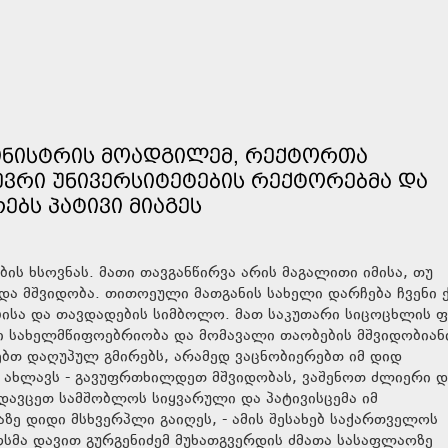
ᲛᲘᲜᲘᲡᲢᲠᲘᲡ ᲛᲝᲐᲓᲒᲘᲚᲔᲛ, ᲠᲔᲥᲢᲝᲠᲗᲐ
ᲔᲕᲠᲘ ᲣᲜᲘᲕᲔᲠᲡᲘᲢᲔᲢᲔᲑᲘᲡ ᲠᲔᲥᲢᲝᲠᲔᲑᲛᲐ ᲓᲐ
ᲔᲑᲡ ᲞᲐᲢᲘᲕᲘ ᲛᲘᲐᲒᲔᲡ
ბის ხსოვნას. მათი თავგანწირვა არის მაგალითი იმისა, თუ
ა მშვიდობა. თითოეული მათგანის სახელი დარჩება ჩვენი ქ
ბისა და თავდადების სიმბოლო. მათ საკუთარი სიცოცხლის 
ნი სახელმწიფოებრიობა და მომავალი თაობების მშვიდობიან
ებთ დაღუპულ გმირებს, არამედ ვაცნობიერებთ იმ დიდ
ნ ახლავს - გავუფრთხილდეთ მშვიდობას, ვაშენოთ ძლიერი დ
დავცეთ სამშობლოს სიყვარული და პატივისცემა იმ
ზე დიდი მსხვერპლი გაიღეს, - ამის შესახებ საქართველოს
ოსმა დავით გურგენიძემ მუხათგვერდის ძმათა სასაფლაოზე