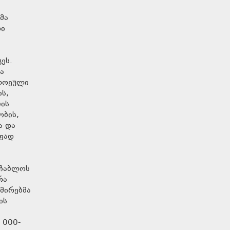
მა
დი
ეს.
ა
ითოეული
ს,
ბის
ობის,
ა და
ოფად
აჩაბლოს
რა
მირებმა
ის
 000-