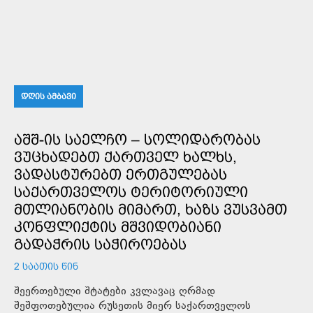
ᲓᲦᲘᲡ ᲐᲛᲑᲐᲕᲘ
ᲐᲨᲨ-ᲘᲡ ᲡᲐᲔᲚᲩᲝ – ᲡᲝᲚᲘᲓᲐᲠᲝᲑᲐᲡ
ᲕᲣᲪᲮᲐᲓᲔᲑᲗ ᲥᲐᲠᲗᲕᲔᲚ ᲮᲐᲚᲮᲡ,
ᲕᲐᲓᲐᲡᲢᲣᲠᲔᲑᲗ ᲔᲠᲗᲒᲣᲚᲔᲑᲐᲡ
ᲡᲐᲥᲐᲠᲗᲕᲔᲚᲝᲡ ᲢᲔᲠᲘᲢᲝᲠᲘᲣᲚᲘ
ᲛᲗᲚᲘᲐᲜᲝᲑᲘᲡ ᲛᲘᲛᲐᲠᲗ, ᲮᲐᲖᲡ ᲕᲣᲡᲕᲐᲛᲗ
ᲙᲝᲜᲤᲚᲘᲥᲢᲘᲡ ᲛᲨᲕᲘᲓᲝᲑᲘᲐᲜᲘ
ᲒᲐᲓᲐᲭᲠᲘᲡ ᲡᲐᲭᲘᲠᲝᲔᲑᲐᲡ
2 ᲡᲐᲐᲗᲘᲡ ᲬᲘᲜ
შეერთებული შტატები კვლავაც ღრმად
შეშფოთებულია რუსეთის მიერ საქართველოს