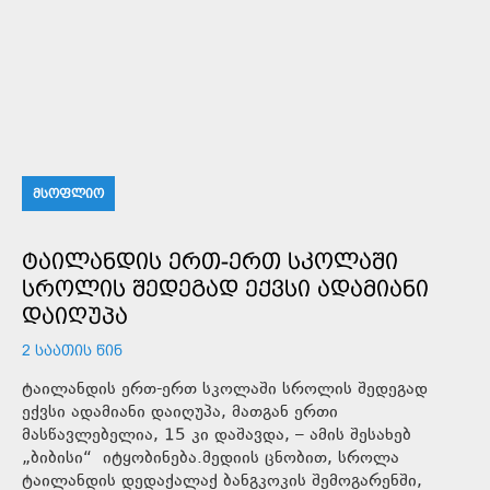
ᲛᲡᲝᲤᲚᲘᲝ
ᲢᲐᲘᲚᲐᲜᲓᲘᲡ ᲔᲠᲗ-ᲔᲠᲗ ᲡᲙᲝᲚᲐᲨᲘ
ᲡᲠᲝᲚᲘᲡ ᲨᲔᲓᲔᲒᲐᲓ ᲔᲥᲕᲡᲘ ᲐᲓᲐᲛᲘᲐᲜᲘ
ᲓᲐᲘᲦᲣᲞᲐ
2 ᲡᲐᲐᲗᲘᲡ ᲬᲘᲜ
ტაილანდის ერთ-ერთ სკოლაში სროლის შედეგად
ექვსი ადამიანი დაიღუპა, მათგან ერთი
მასწავლებელია, 15 კი დაშავდა, – ამის შესახებ
„ბიბისი“ იტყობინება.მედიის ცნობით, სროლა
ტაილანდის დედაქალაქ ბანგკოკის შემოგარენში,