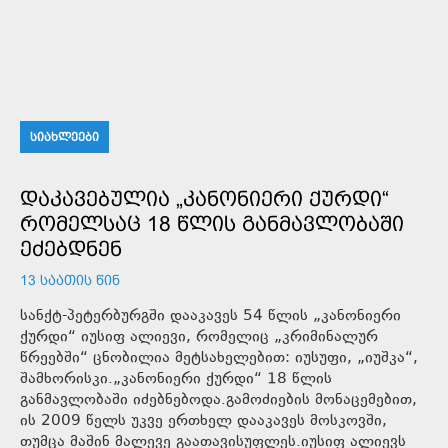
ᲡᲘᲐᲮᲚᲔᲔᲑᲘ
ᲓᲐᲙᲐᲕᲔᲑᲣᲚᲘᲐ „ᲙᲐᲜᲝᲜᲘᲔᲠᲘ ᲥᲣᲠᲓᲘ“
ᲠᲝᲛᲔᲚᲡᲐᲪ 18 ᲬᲚᲘᲡ ᲒᲐᲜᲛᲐᲕᲚᲝᲑᲐᲨᲘ
ᲔᲫᲔᲑᲓᲜᲔᲜ
13 ᲡᲐᲐᲗᲘᲡ ᲬᲘᲜ
სანქტ-პეტერბურგში დააკავეს 54 წლის „კანონიერი
ქურდი“ იუსიფ ალიევი, რომელიც „კრიმინალურ
წრეებში“ ცნობილია მეტსახელებით: იუსუფი, „იუშკა“,
შამხორისკი.„კანონიერი ქურდი“ 18 წლის
განმავლობაში იძებნებოდა.გამოძიების მონაცემებით,
ის 2009 წელს უკვე ერთხელ დააკავეს მოსკოვში,
თუმცა მაშინ მალევე გაათავისუფლეს.იუსიფ ალიევს