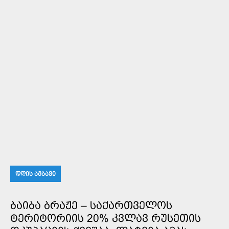
ᲓᲦᲘᲡ ᲐᲛᲑᲐᲕᲘ
ᲑᲐᲘᲑᲐ ᲑᲠᲐᲟᲔ – ᲡᲐᲥᲐᲠᲗᲕᲔᲚᲝᲡ
ᲢᲔᲠᲘᲢᲝᲠᲘᲘᲡ 20% ᲙᲕᲚᲐᲕ ᲠᲣᲡᲔᲗᲘᲡ