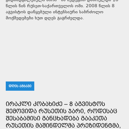
გადაადგილებული პირი - ამ შედეგით დასრულდა 18
წლის წინ რუსეთ-საქართველოს ომი. 2008 წლის 8
აგვისტოს დაწყებული ინტენსიური საბრძოლო
მოქმედებები ხუთ დღეს გაგრძელდა.
ᲓᲦᲘᲡ ᲐᲛᲑᲐᲕᲘ
ᲘᲠᲐᲙᲚᲘ ᲙᲝᲑᲐᲮᲘᲫᲔ – 8 ᲐᲒᲕᲘᲡᲢᲝᲡ
ᲨᲔᲛᲝᲕᲘᲓᲐ ᲠᲣᲡᲔᲗᲘᲡ ᲯᲐᲠᲘ, ᲠᲝᲓᲔᲡᲐᲪ
ᲨᲔᲡᲐᲑᲐᲛᲘᲡᲘ ᲒᲐᲜᲪᲮᲐᲓᲔᲑᲐ ᲒᲐᲐᲙᲔᲗᲐ
ᲠᲣᲡᲔᲗᲘᲡ ᲛᲐᲨᲘᲜᲓᲔᲚᲛᲐ ᲞᲠᲔᲖᲘᲓᲔᲜᲢᲛᲐ,