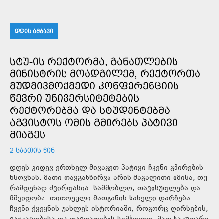
ᲓᲦᲘᲡ ᲐᲛᲑᲐᲕᲘ
ᲡᲢᲣ-ᲘᲡ ᲠᲔᲥᲢᲝᲠᲛᲐ, ᲒᲐᲜᲐᲗᲚᲔᲑᲘᲡ
ᲛᲘᲜᲘᲡᲢᲠᲘᲡ ᲛᲝᲐᲓᲒᲘᲚᲔᲛ, ᲠᲔᲥᲢᲝᲠᲗᲐ
ᲛᲣᲓᲛᲘᲕᲛᲝᲥᲛᲔᲓᲘ ᲙᲝᲜᲤᲔᲠᲔᲜᲪᲘᲘᲡ
ᲬᲔᲕᲠᲘ ᲣᲜᲘᲕᲔᲠᲡᲘᲢᲔᲢᲔᲑᲘᲡ
ᲠᲔᲥᲢᲝᲠᲔᲑᲛᲐ ᲓᲐ ᲡᲢᲣᲓᲔᲜᲢᲔᲑᲛᲐ
ᲐᲒᲕᲘᲡᲢᲝᲡ ᲝᲛᲘᲡ ᲒᲛᲘᲠᲔᲑᲡ ᲞᲐᲢᲘᲕᲘ
ᲛᲘᲐᲒᲔᲡ
2 ᲡᲐᲐᲗᲘᲡ ᲬᲘᲜ
დღეს კიდევ ერთხელ მივაგეთ პატივი ჩვენი გმირების
ხსოვნას. მათი თავგანწირვა არის მაგალითი იმისა, თუ
რამდენად ძვირფასია სამშობლო, თავისუფლება და
მშვიდობა. თითოეული მათგანის სახელი დარჩება
ჩვენი ქვეყნის უახლეს ისტორიაში, როგორც ღირსების,