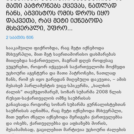
ᲛᲐᲗᲘ ᲞᲐᲢᲠᲝᲜᲔᲑᲡ ᲥᲪᲔᲕᲐᲡ, ᲜᲐᲗᲚᲐᲓ
ᲩᲐᲜᲡ, ᲐᲒᲕᲘᲡᲢᲝᲡ ᲝᲛᲘᲡ ᲓᲠᲝᲡ ᲘᲧᲝ
ᲓᲐᲙᲕᲔᲗᲐ, ᲠᲐᲪ ᲛᲔᲢᲘ ᲘᲥᲜᲔᲑᲝᲓᲐ
ᲛᲡᲮᲕᲔᲠᲞᲚᲘ, ᲣᲤᲠᲝ...
2 ᲡᲐᲐᲗᲘᲡ ᲬᲘᲜ
სააკაშვილი ფიქრობდა, რაც მეტი იქნებოდა
მსხვერპლი, მით მეტ საერთაშორისო დახმარებას
მიიღებდა საქართველო, მაგრამ დღეს როდესაც
ვუყურებთ, როგორ იქცევიან საქართველოში მოქმედი
უცხოური აგენტურა და მათი პატრონები, ნათლად
ჩანს, რომ ეს იყო გარედან მიღებული დაკვეთა, – ამის
შესახებ პარლამენტის ვიცე-სპიკერმა, „ხალხის
ძალის“ თავმჯდომარემ, სოზარ სუბარმა 2008 წლის
რუსეთ-საქართველოს ომზე საუბრისას
განაცხადა.როგორც სოზარ სუბარმა ჟურნალისტებთან
საუბრისას აღნიშნა, რაც მეტი იქნებოდა მსხვერპლი,
მით უფრო ძნელი იქნებოდა შერიგება ქართველებსა
და ოსებს, ქართველებსა და აფხაზებს შორის,
შესაბამისად, გაცილებით მარტივია უცხოური ძალების