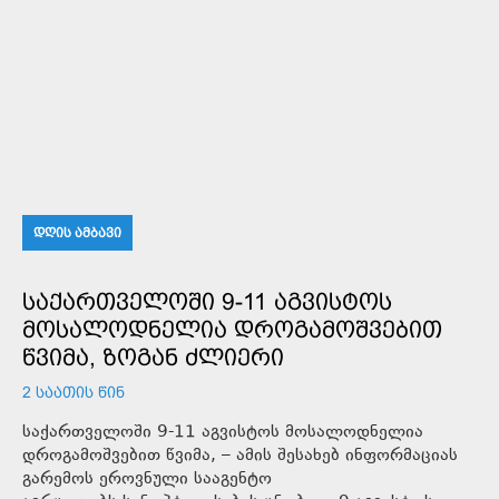
ᲓᲦᲘᲡ ᲐᲛᲑᲐᲕᲘ
ᲡᲐᲥᲐᲠᲗᲕᲔᲚᲝᲨᲘ 9-11 ᲐᲒᲕᲘᲡᲢᲝᲡ
ᲛᲝᲡᲐᲚᲝᲓᲜᲔᲚᲘᲐ ᲓᲠᲝᲒᲐᲛᲝᲨᲕᲔᲑᲘᲗ
ᲬᲕᲘᲛᲐ, ᲖᲝᲒᲐᲜ ᲫᲚᲘᲔᲠᲘ
2 ᲡᲐᲐᲗᲘᲡ ᲬᲘᲜ
საქართველოში 9-11 აგვისტოს მოსალოდნელია
დროგამოშვებით წვიმა, – ამის შესახებ ინფორმაციას
გარემოს ეროვნული სააგენტო