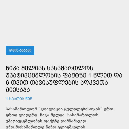
ᲓᲦᲘᲡ ᲐᲛᲑᲐᲕᲘ
ᲜᲘᲙᲐ ᲛᲔᲚᲘᲐᲡ ᲡᲐᲡᲐᲛᲐᲠᲗᲚᲝᲡ
ᲣᲞᲐᲢᲘᲕᲪᲔᲛᲚᲝᲑᲘᲡ ᲤᲐᲥᲢᲖᲔ 1 ᲬᲚᲘᲗ ᲓᲐ
6 ᲗᲕᲘᲗ ᲗᲐᲕᲘᲡᲣᲤᲚᲔᲑᲘᲡ ᲐᲦᲙᲕᲔᲗᲐ
ᲛᲘᲔᲡᲐᲯᲐ
1 ᲡᲐᲐᲗᲘᲡ ᲬᲘᲜ
სასამართლომ “კოალიცია ცვლილებისთვის“ ერთ-
ერთი ლიდერი ნიკა მელია სასამართლოს
უპატივცემლობის ფაქტზე დამნაშავედ
ცნო.მოსამართლე ნინო ელიეშვილის