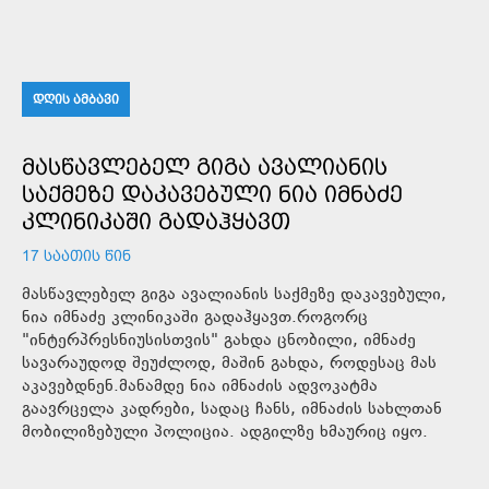
ᲓᲦᲘᲡ ᲐᲛᲑᲐᲕᲘ
ᲛᲐᲡᲬᲐᲕᲚᲔᲑᲔᲚ ᲒᲘᲒᲐ ᲐᲕᲐᲚᲘᲐᲜᲘᲡ
ᲡᲐᲥᲛᲔᲖᲔ ᲓᲐᲙᲐᲕᲔᲑᲣᲚᲘ ᲜᲘᲐ ᲘᲛᲜᲐᲫᲔ
ᲙᲚᲘᲜᲘᲙᲐᲨᲘ ᲒᲐᲓᲐᲰᲧᲐᲕᲗ
17 ᲡᲐᲐᲗᲘᲡ ᲬᲘᲜ
მასწავლებელ გიგა ავალიანის საქმეზე დაკავებული,
ნია იმნაძე კლინიკაში გადაჰყავთ.როგორც
"ინტერპრესნიუსისთვის" გახდა ცნობილი, იმნაძე
სავარაუდოდ შეუძლოდ, მაშინ გახდა, როდესაც მას
აკავებდნენ.მანამდე ნია იმნაძის ადვოკატმა
გაავრცელა კადრები, სადაც ჩანს, იმნაძის სახლთან
მობილიზებული პოლიცია. ადგილზე ხმაურიც იყო.