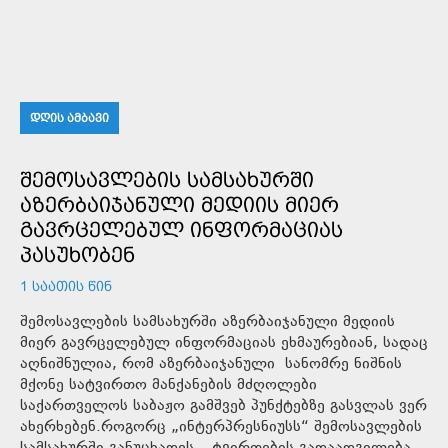
ᲓᲦᲘᲡ ᲐᲛᲑᲐᲕᲘ
ᲨᲔᲛᲝᲡᲐᲕᲚᲔᲑᲘᲡ ᲡᲐᲛᲡᲐᲮᲣᲠᲨᲘ
ᲐᲖᲔᲠᲑᲐᲘᲯᲐᲜᲣᲚᲘ ᲛᲔᲓᲘᲘᲡ ᲛᲘᲔᲠ
ᲒᲐᲕᲠᲪᲔᲚᲔᲑᲣᲚ ᲘᲜᲤᲝᲠᲛᲐᲪᲘᲐᲡ
ᲞᲐᲡᲣᲮᲝᲑᲔᲜ
1 ᲡᲐᲐᲗᲘᲡ ᲬᲘᲜ
შემოსავლების სამსახურში აზერბაიჯანული მედიის
მიერ გავრცელებულ ინფორმაციას ეხმაურებიან, სადაც
აღნიშნულია, რომ აზერბაიჯანული სანომრე ნიშნის
მქონე სატვირთო მანქანების მძღოლები
საქართველოს საბაჟო გამშვებ პუნქტებზე გასვლას ვერ
ახერხებენ.როგორც „ინტერპრესნიუსს“ შემოსავლების