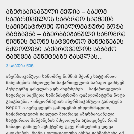
ᲐᲖᲔᲠᲑᲐᲘᲯᲐᲜᲣᲚᲘ ᲛᲔᲓᲘᲐ – ᲑᲐᲥᲝᲛ
ᲡᲐᲥᲐᲠᲗᲕᲔᲚᲝᲡ ᲡᲐᲒᲐᲠᲔᲝ ᲡᲐᲥᲛᲔᲗᲐ
ᲡᲐᲛᲘᲜᲘᲡᲢᲠᲝᲨᲘ ᲓᲘᲞᲚᲝᲛᲐᲢᲣᲠᲘ ᲜᲝᲢᲐ
ᲒᲐᲒᲖᲐᲕᲜᲐ – ᲐᲖᲔᲠᲑᲐᲘᲯᲐᲜᲣᲚᲘ ᲡᲐᲜᲝᲛᲠᲔ
ᲜᲘᲨᲜᲘᲡ ᲛᲥᲝᲜᲔ ᲡᲐᲢᲕᲘᲠᲗᲝ ᲛᲐᲜᲥᲐᲜᲔᲑᲘᲡ
ᲛᲫᲦᲝᲚᲔᲑᲘ ᲡᲐᲥᲐᲠᲗᲕᲔᲚᲝᲡ ᲡᲐᲑᲐᲟᲝ
ᲒᲐᲛᲨᲕᲔᲑ ᲞᲣᲜᲥᲢᲔᲑᲖᲔ ᲒᲐᲡᲕᲚᲐᲡ...
3 ᲡᲐᲐᲗᲘᲡ ᲬᲘᲜ
აზერბაიჯანული სანომრე ნიშნის მქონე სატვირთო
მანქანების მძღოლები საქართველოს საბაჟო გამშვებ
პუნქტებზე გასვლას ვერ ახერხებენ - საქართველოს
საგარეო საქმეთა სამინისტროში დიპლომატური ნოტა
გაიგზავნა, - ინფორმაციას აზერბაიჯანული გამოცემა
Report-ი ავრცელებს.გამოცემის ინფორმაციით,
საქართველოს გავლით მოძრავი აზერბაიჯანული
სატვირთო მანქანების მძღოლები აცხადებენ, რომ
საბაჟო გამშვებ პუნქტებზე უკვე რამდენიმე დღეა
აყოვნებენ, რაზეც ოფიციალური ახსნა-განმარტება ამ