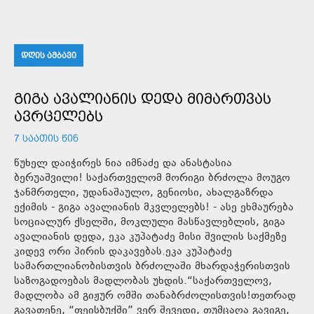
ᲓᲦᲘᲡ ᲐᲛᲑᲐᲕᲘ
ᲒᲘᲒᲐ ᲐᲕᲐᲚᲘᲐᲜᲘᲡ ᲓᲔᲓᲐ ᲛᲘᲛᲐᲠᲗᲕᲐᲡ
ᲐᲕᲠᲪᲔᲚᲔᲑᲡ
7 ᲡᲐᲐᲗᲘᲡ ᲬᲘᲜ
წუხელ დაიჭირეს ნია იმნაძე და ანასტასია
ბერუაშვილი! საქართველომ მორიგი ბრძოლა მოუგო
ჯანმრთელი, უდანაშაულო, გენიოსი, ახალგაზრდა
ექიმის - გიგა ავალიანის მკვლელებს! - ასე ეხმაურება
სოციალურ ქსელში, მოკლული მასწავლებლის, გიგა
ავალიანის დედა, ეკა კუპატაძე მისი შვილის საქმეზე
კიდევ ორი პირის დაკავებას.ეკა კუპატაძე
სამართლიანობისთვის ბრძოლაში მხარდაჭერისთვის
საზოგადოებას მადლობას უხდის.“საქართველოვ,
მადლობა ამ გიჟურ ომში თანაბრძოლისთვის!თეთრად
გავათენე, “ფეისბუქში” ვერ შევედი, თუმცაღა გავიგე,